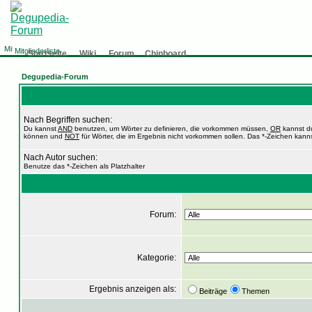
Mitgliederliste
Startseite
Wiki
Forum
Chinboard
Degupedia-Forum
Nach Begriffen suchen:
Du kannst
AND
benutzen, um Wörter zu definieren, die vorkommen müssen,
OR
kannst du
können und
NOT
für Wörter, die im Ergebnis nicht vorkommen sollen. Das *-Zeichen kanns
Nach Autor suchen:
Benutze das *-Zeichen als Platzhalter
Forum:
Kategorie:
Ergebnis anzeigen als:
Beiträge
Themen