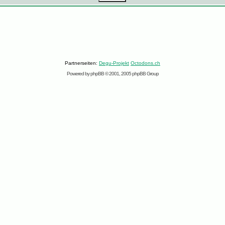
Partnerseiten:
Degu-Projekt
Octodons.ch
Powered by
phpBB
© 2001, 2005 phpBB Group