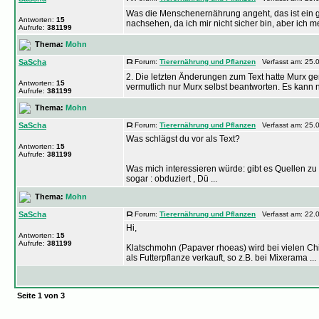
Was die Menschenernährung angeht, das ist ein gu
Antworten:
15
nachsehen, da ich mir nicht sicher bin, aber ich mein
Aufrufe:
381199
Thema:
Mohn
SaScha
Forum:
Tierernährung und Pflanzen
Verfasst am: 25.0
2. Die letzten Änderungen zum Text hatte Murx gem
Antworten:
15
vermutlich nur Murx selbst beantworten. Es kann nat
Aufrufe:
381199
Thema:
Mohn
SaScha
Forum:
Tierernährung und Pflanzen
Verfasst am: 25.0
Was schlägst du vor als Text?
Antworten:
15
Aufrufe:
381199
Was mich interessieren würde: gibt es Quellen zu 
sogar : obduziert , Dü ...
Thema:
Mohn
SaScha
Forum:
Tierernährung und Pflanzen
Verfasst am: 22.0
Hi,
Antworten:
15
Aufrufe:
381199
Klatschmohn (Papaver rhoeas) wird bei vielen Chinc
als Futterpflanze verkauft, so z.B. bei Mixerama ...
Seite
1
von
3