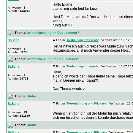
Hallo Eliane,
Antworten:
8
das tut mir sehr leid für Lucy.
Aufrufe:
134018
Hast Du Metacam da? Das würde ich bei so einem
kann),
ruhig auch T ...
Thema:
Infrarotheizung im Deguzimmer?
SaScha
Forum:
Tierhaltung artgerecht
Verfasst am: 15.07.202
Heute hatte ich auch direkt etwas Muße zum Nach
Antworten:
1
Heizungsspezialist noch Anwender dieser Heizung
Aufrufe:
59733
Thema:
Infrarotheizung im Deguzimmer?
SaScha
Forum:
Tierhaltung artgerecht
Verfasst am: 15.07.202
Hallo,
Antworten:
1
eigentlich wollte der Fragesteller seine Frage let
Aufrufe:
59733
mal in Deinen pn-Eingang?).
Das Thema wurde z ...
Thema:
Mohn
SaScha
Forum:
Tierernährung und Pflanzen
Verfasst am: 25.0
Antworten:
15
Wenn ich ehrlich bin, ist der Mohn für mich relativ
Aufrufe:
381199
sich ein bisschen auskennt, könnte durchaus eigen
Thema:
Mohn
SaScha
Forum:
Tierernährung und Pflanzen
Verfasst am: 25.0