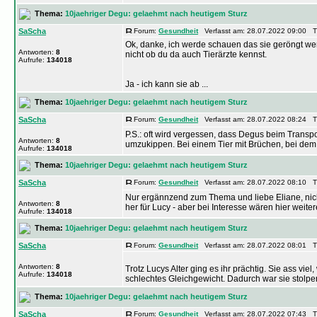
Thema:
10jaehriger Degu: gelaehmt nach heutigem Sturz
SaScha
Forum:
Gesundheit
Verfasst am: 28.07.2022 09:00 Ti
Ok, danke, ich werde schauen das sie geröngt wer
Antworten:
8
nicht ob du da auch Tierärzte kennst.
Aufrufe:
134018
Ja - ich kann sie ab ...
Thema:
10jaehriger Degu: gelaehmt nach heutigem Sturz
SaScha
Forum:
Gesundheit
Verfasst am: 28.07.2022 08:24 Ti
P.S.: oft wird vergessen, dass Degus beim Trans
Antworten:
8
umzukippen. Bei einem Tier mit Brüchen, bei dem t
Aufrufe:
134018
Thema:
10jaehriger Degu: gelaehmt nach heutigem Sturz
SaScha
Forum:
Gesundheit
Verfasst am: 28.07.2022 08:10 Ti
Nur ergännzend zum Thema und liebe Eliane, nicht 
Antworten:
8
her für Lucy - aber bei Interesse wären hier weitere
Aufrufe:
134018
Thema:
10jaehriger Degu: gelaehmt nach heutigem Sturz
SaScha
Forum:
Gesundheit
Verfasst am: 28.07.2022 08:01 Ti
Antworten:
8
Trotz Lucys Alter ging es ihr prächtig. Sie ass vie
Aufrufe:
134018
schlechtes Gleichgewicht. Dadurch war sie stolpern
Thema:
10jaehriger Degu: gelaehmt nach heutigem Sturz
SaScha
Forum:
Gesundheit
Verfasst am: 28.07.2022 07:43 Ti