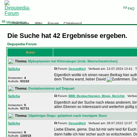
FAQ
Mitgliederliste
Startseite
Wiki
Forum
Chinboard
Die Suche hat 42 Ergebnisse ergeben.
Degupedia-Forum
Autor
Thema:
Mykoplasmen bei Kleinsäuger (insb. Meerschweinchen)
SaScha
Forum:
Gesundheit
Verfasst am: 13.07.2024 13:41 Ti
Eigentlich wollte ich einen neuen Beitrag hier au
Antworten:
4
dem Thema warst, lieber David
. Da
Aufrufe:
93102
Thema:
Ovulationsterror auf Deguart
SaScha
Forum:
BBB: Beobachtungen, Blogs, Berichte
Verfass
Eigentlich auf der Suche nach etwas anderem, b
Antworten:
5
allen Ebenen so interessant und weiterhin gültig (o
Aufrufe:
92731
Thema:
10jaehriger Degu: gelaehmt nach heutigem Sturz
SaScha
Forum:
Gesundheit
Verfasst am: 28.07.2022 12:07 Ti
Liebe Eliane, gerne. Das tut mir sehr leid für Euc
Antworten:
8
dann hätte ich hier sicher auch so entschieden. De
Aufrufe:
134018