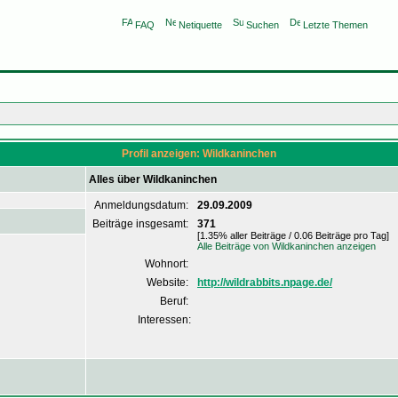
FAQ
Netiquette
Suchen
Letzte Themen
Profil anzeigen: Wildkaninchen
Alles über Wildkaninchen
Anmeldungsdatum:
29.09.2009
Beiträge insgesamt:
371
[1.35% aller Beiträge / 0.06 Beiträge pro Tag]
Alle Beiträge von Wildkaninchen anzeigen
Wohnort:
Website:
http://wildrabbits.npage.de/
Beruf:
Interessen: