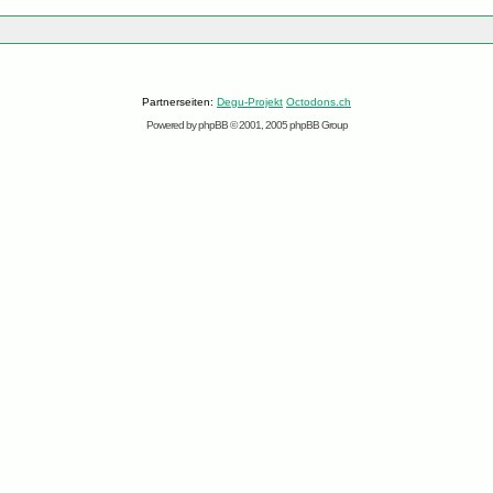
Partnerseiten:
Degu-Projekt
Octodons.ch
Powered by
phpBB
© 2001, 2005 phpBB Group