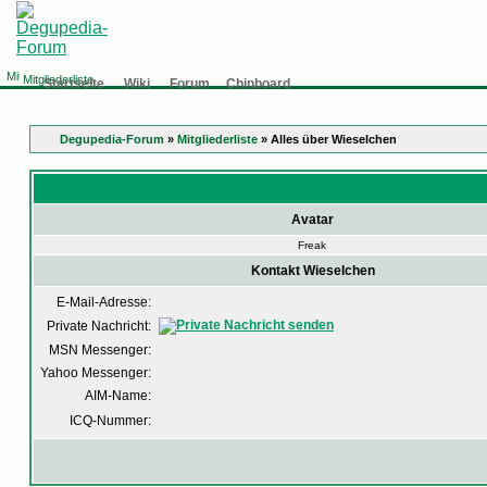
Mitgliederliste
Startseite
Wiki
Forum
Chinboard
Degupedia-Forum
»
Mitgliederliste
» Alles über Wieselchen
Avatar
Freak
Kontakt Wieselchen
E-Mail-Adresse:
Private Nachricht:
MSN Messenger:
Yahoo Messenger:
AIM-Name:
ICQ-Nummer: