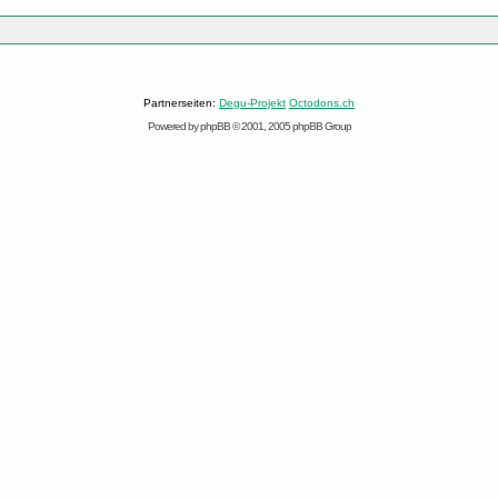
Partnerseiten:
Degu-Projekt
Octodons.ch
Powered by
phpBB
© 2001, 2005 phpBB Group