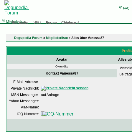
FAQ
Mitgliederliste
Startseite
Wiki
Forum
Chinboard
Degupedia-Forum
»
Mitgliederliste
» Alles über Vanessa87
Profi
Avatar
Alles ü
Ökomöke
Anmeld
Kontakt Vanessa87
Beiträg
E-Mail-Adresse:
Private Nachricht:
MSN Messenger:
auf Anfrage
Yahoo Messenger:
AIM-Name:
ICQ-Nummer: