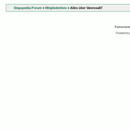
Degupedia-Forum
»
Mitgliederliste
» Alles über Vanessa87
Partnersei
Powered by