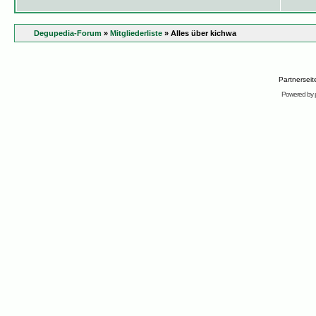
Degupedia-Forum
»
Mitgliederliste
» Alles über kichwa
Partnersei
Powered by