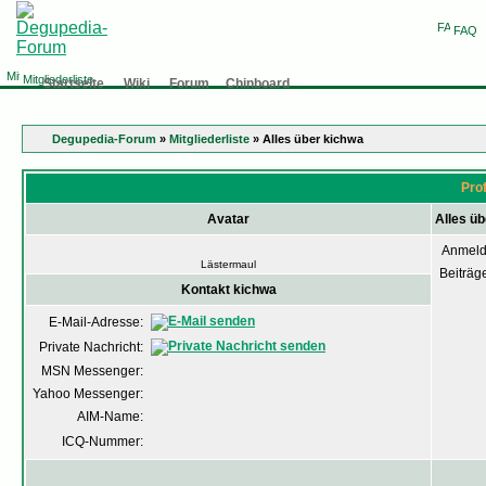
FAQ
Mitgliederliste
Startseite
Wiki
Forum
Chinboard
Degupedia-Forum
»
Mitgliederliste
» Alles über kichwa
Prof
Avatar
Alles ü
Anmeld
Lästermaul
Beiträg
Kontakt kichwa
E-Mail-Adresse:
Private Nachricht:
MSN Messenger:
Yahoo Messenger:
AIM-Name:
ICQ-Nummer: