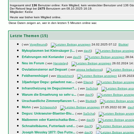
Insgesamt sind
136
Benutzer online: Kein Mitglied, kein versteckter Benutzer und 136 G
Der Rekord liegt bei
2475
Benutzern am 08.10.2025 16:19.
Mitglieder: Keine
Heute war bisher kein Mitglied online.
Diese Daten zeigen an, wer in den letzten 5 Minuten online war.
Letzte Themen (15)
( von
Vogelfreund
)
24.02.2025 07:12
Blutkiel
Mykoplasmen bei Kleinsäuger (i...
( von
davX
)
Erfahrungen mit Koriander
( von
davX
)
28.04
Neu im Forum
( von
Hanstelay
)
26.02.2024 14
Ovulationsterror auf Deguart
( von
atropa belladonna
)
Feldherrenhügel
( von
Wieselchen
)
12.05.202
10jaehriger Degu: gelaehmt nac...
( von
Eliane
)
Infrarotheizung im Deguzimmer?...
( von
SaScha
)
Warum die Ernaehrung so sehr u...
( von
davX
)
Unschaedliche Zimmerpflanzen f...
( von
Blutkiel
)
Mohn
( von
Schlappohr
)
27.05.2022 02:36
dav
Degus: Unkraeuter-Blaetter-Blu...
( von
SaScha
)
Maibeeren oder Kamtschatka-Bee...
( von
davX
)
Schnaitelbäume, Futterlaub und...
( von
davX
)
Joseph Wessley 1877: Das Futte...
( von
davX
)