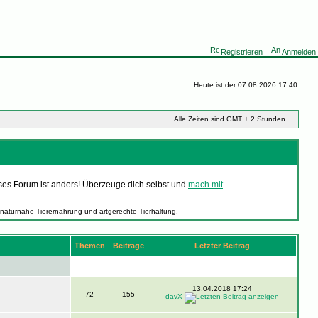
Registrieren
Anmelden
Heute ist der 07.08.2026 17:40
Alle Zeiten sind GMT + 2 Stunden
ses Forum ist anders! Überzeuge dich selbst und
mach mit
.
 naturnahe Tierernährung und artgerechte Tierhaltung.
Themen
Beiträge
Letzter Beitrag
13.04.2018 17:24
72
155
davX