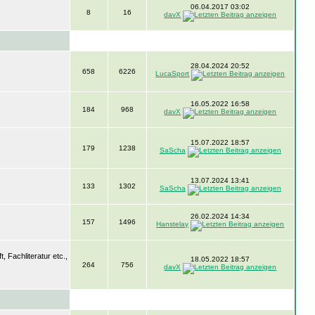
06.04.2017 03:02
8
16
davX
28.04.2024 20:52
658
6226
LucaSport
16.05.2022 16:58
184
968
davX
15.07.2022 18:57
179
1238
SaScha
13.07.2024 13:41
133
1302
SaScha
26.02.2024 14:34
157
1496
Hanstelay
 Fachliteratur etc.,
18.05.2022 18:57
264
756
davX