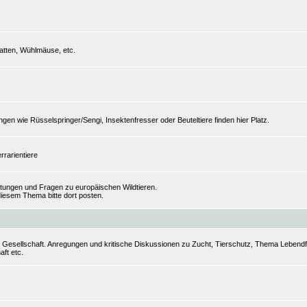
tten, Wühlmäuse, etc.
n wie Rüsselspringer/Sengi, Insektenfresser oder Beuteltiere finden hier Platz.
rrarientiere
ungen und Fragen zu europäischen Wildtieren.
iesem Thema bitte dort posten.
r Gesellschaft. Anregungen und kritische Diskussionen zu Zucht, Tierschutz, Thema Lebendfut
aft etc.