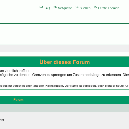
FAQ
Netiquette
Suchen
Letzte Themen
Über dieses Forum
m ziemlich treffend.
as Unmögliche zu denken, Grenzen zu sprengen um Zusammenhänge zu erkennen. Die
Degus mit verschiedenen anderen Kleinsäugern. Der Name ist geblieben, doch steht er heute für
Forum
cht.