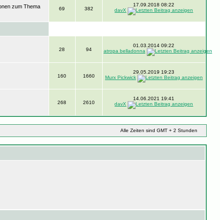
17.09.2018 08:22
ssionen zum Thema
69
382
davX
01.03.2014 09:22
28
94
atropa belladonna
29.05.2019 19:23
160
1660
Murx Pickwick
14.06.2021 19:41
268
2610
davX
Alle Zeiten sind GMT + 2 Stunden