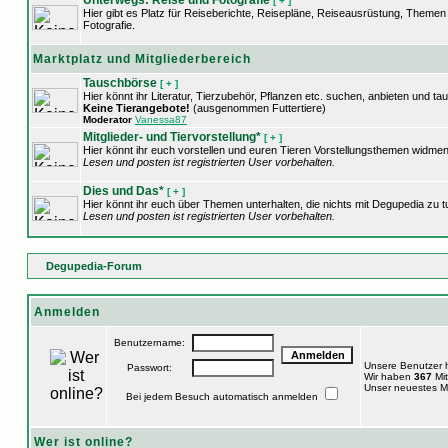
Unterwegs: Reise und Fotografie
[ + ]
Hier gibt es Platz für Reiseberichte, Reisepläne, Reiseausrüstung, Theme
Fotografie.
Marktplatz und Mitgliederbereich
Tauschbörse
[ + ]
Hier könnt ihr Literatur, Tierzubehör, Pflanzen etc. suchen, anbieten und ta
Keine Tierangebote!
(ausgenommen Futtertiere)
Moderator
Vanessa87
Mitglieder- und Tiervorstellung*
[ + ]
Hier könnt ihr euch vorstellen und euren Tieren Vorstellungsthemen widmen
Lesen und posten ist registrierten User vorbehalten.
Dies und Das*
[ + ]
Hier könnt ihr euch über Themen unterhalten, die nichts mit Degupedia zu 
Lesen und posten ist registrierten User vorbehalten.
Degupedia-Forum
Anmelden
Benutzername:
Unsere Benutzer
Passwort:
Wir haben
367
Mit
Unser neuestes Mi
Bei jedem Besuch automatisch anmelden
Wer ist online?