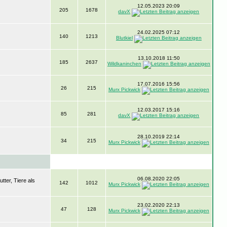
12.05.2023 20:09
205
1678
davX
24.02.2025 07:12
140
1213
Blutkiel
13.10.2018 11:50
185
2637
Wildkaninchen
17.07.2016 15:56
26
215
Murx Pickwick
12.03.2017 15:16
85
281
davX
28.10.2019 22:14
34
215
Murx Pickwick
06.08.2020 22:05
ter, Tiere als
142
1012
Murx Pickwick
23.02.2020 22:13
47
128
Murx Pickwick