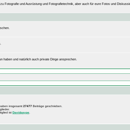
n zu Fotografie und Ausrüstung und Fotografietechnik, aber auch für eure Fotos und Disku
uschen.
.
tun haben und natürlich auch private Dinge ansprechen.
 haben insgesamt
27477
Beiträge geschrieben.
glieder.
tglied ist
Davidpaype
.