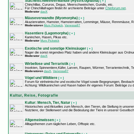
Stachelschweinverwandte (Hystricognatha)
[ + ]
Chinchillas, Cururos, Degus, Meerschweinchen, Gundis, etc.
Für Chinchillafragen findet ihr archivierte Beiträge unter
Chinforum.net
.
Moderator
davX
Mäuseverwandte (Myomorpha)
[ + ]
Akazienratten, Hamster, Hamsterratten, Lemminge, Mäuse, Rennmäuse, Ra
Moderatoren
Murx Pickwick
,
Vanessa87
Hasentiere (Lagomorpha)
[ + ]
Kaninchen, Hasen, Pikas etc.
Moderator
Murx Pickwick
Exotische und sonstige Kleinsäuger
[ + ]
Nager die sonst nirgendwo Platz haben und andere Kleinsäuger aus Ordnunge
Moderator
davX
Wirbellose und Terraristik
[ + ]
Insekten, Spinnentiere,Käfer, Larven, Raupen, Würmer, Terrarientechnik, Te
Moderatoren
davX
,
Vanessa87
Vögel und Wildtiere
[ + ]
Forum für einheimische und exotische Vögel sowie Begegnungen, Beobacht
Achtung: Wildkaninchen und Hasen haben ihr eigenes Forum: Beiträge zu d
Kultur, Reise, Fotografie
Kultur: Mensch, Tier, Natur
[ + ]
Historisches und Aktuelles zum Mensch, den Tieren, die Stellung in unsere
Nutztiere, der Stellenwert und die Bedeutung der Tiere in unserer Gesellsch
Allgemeinwissen
[ + ]
Alltagsthemen zum täglichen Leben, Offtopic etc.