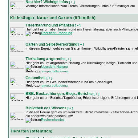
Neu hier? Wichtige Infos
[ + ]
Wichtige Informationen zum Forum, Vorstellungen, Infos für Einsteiger etc.
Kleinsäuger, Natur und Garten (öffentlich)
Tierernährung und Pflanzen
[ + ]
Hier geht es um alle Themen rund um Tierernährung, aber auch Pflanzenb
Übersicht Ernährung
Garten und Selbstversorgung
[ + ]
In diesem Bereich geht es um Gartenthemen, Wildpflanzen/Kräuter sammel
Tierhaltung artgerecht
[ + ]
Hier geht es um artgerechte Haltung von Kleinsäuger, Käfige, Tierrecht u
Übersicht Haltung
Moderator
atropa belladonna
Gesundheit
[ + ]
Hier geht es um Gesundheitsthemen rund um Kleinsäuger.
Moderator
atropa belladonna
BBB: Beobachtungen, Blogs, Berichte
[ + ]
Hier geht es um Berichte/Tagebücher, Erlebnisse, eigene Erfahrungen und
Bibliothek des Wissens
[ + ]
In diesen Forum geht es um konktrete Literaturhinweise, Zeitschriften-Arc
die anderswo nicht passen usw.
Rechercheinfos
Tierarten (öffentlich)