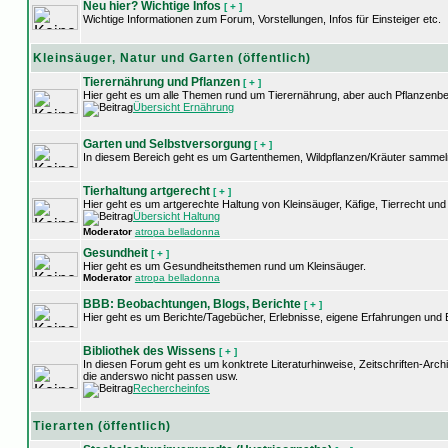
Neu hier? Wichtige Infos
[ + ]
Wichtige Informationen zum Forum, Vorstellungen, Infos für Einsteiger etc.
Kleinsäuger, Natur und Garten (öffentlich)
Tierernährung und Pflanzen
[ + ]
Hier geht es um alle Themen rund um Tierernährung, aber auch Pflanzenb
Übersicht Ernährung
Garten und Selbstversorgung
[ + ]
In diesem Bereich geht es um Gartenthemen, Wildpflanzen/Kräuter sammel
Tierhaltung artgerecht
[ + ]
Hier geht es um artgerechte Haltung von Kleinsäuger, Käfige, Tierrecht u
Übersicht Haltung
Moderator
atropa belladonna
Gesundheit
[ + ]
Hier geht es um Gesundheitsthemen rund um Kleinsäuger.
Moderator
atropa belladonna
BBB: Beobachtungen, Blogs, Berichte
[ + ]
Hier geht es um Berichte/Tagebücher, Erlebnisse, eigene Erfahrungen und
Bibliothek des Wissens
[ + ]
In diesen Forum geht es um konktrete Literaturhinweise, Zeitschriften-Arc
die anderswo nicht passen usw.
Rechercheinfos
Tierarten (öffentlich)