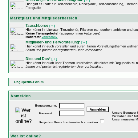
Unterwegs: Reise und Fotografie
[ + ]
Hier gibt es Platz für Reiseberichte, Reisepläne, Reiseausrüstung, Theme
Fotografie.
Marktplatz und Mitgliederbereich
Tauschbörse
[ + ]
Hier könnt ihr Literatur, Tierzubehör, Pflanzen etc. suchen, anbieten und ta
Keine Tierangebote!
(ausgenommen Futtertiere)
Moderator
Vanessa87
Mitglieder- und Tiervorstellung*
[ + ]
Hier könnt ihr euch vorstellen und euren Tieren Vorstellungsthemen widmen
Lesen und posten ist registrierten User vorbehalten.
Dies und Das*
[ + ]
Hier könnt ihr euch über Themen unterhalten, die nichts mit Degupedia zu 
Lesen und posten ist registrierten User vorbehalten.
Degupedia-Forum
Anmelden
Benutzername:
Unsere Benutzer
Passwort:
Wir haben
367
Mit
Unser neuestes Mi
Bei jedem Besuch automatisch anmelden
Wer ist online?