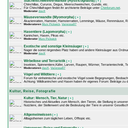
Stachelschweinverwandte (Hystricognatha)
[ + ]
Chinchillas, Cururos, Degus, Meerschweinchen, Gundis, etc.
Für Chinchillafragen findet ihr archivierte Beiträge unter
Chinforum.net
.
Moderator
davX
Mäuseverwandte (Myomorpha)
[ + ]
Akazienratten, Hamster, Hamsterratten, Lemminge, Mäuse, Rennmäuse, Ra
Moderatoren
Murx Pickwick
,
Vanessa87
Hasentiere (Lagomorpha)
[ + ]
Kaninchen, Hasen, Pikas etc.
Moderator
Murx Pickwick
Exotische und sonstige Kleinsäuger
[ + ]
Nager die sonst nirgendwo Platz haben und andere Kleinsäuger aus Ordnunge
Moderator
davX
Wirbellose und Terraristik
[ + ]
Insekten, Spinnentiere,Käfer, Larven, Raupen, Würmer, Terrarientechnik, Te
Moderatoren
davX
,
Vanessa87
Vögel und Wildtiere
[ + ]
Forum für einheimische und exotische Vögel sowie Begegnungen, Beobacht
Achtung: Wildkaninchen und Hasen haben ihr eigenes Forum: Beiträge zu d
Kultur, Reise, Fotografie
Kultur: Mensch, Tier, Natur
[ + ]
Historisches und Aktuelles zum Mensch, den Tieren, die Stellung in unsere
Nutztiere, der Stellenwert und die Bedeutung der Tiere in unserer Gesellsch
Allgemeinwissen
[ + ]
Alltagsthemen zum täglichen Leben, Offtopic etc.