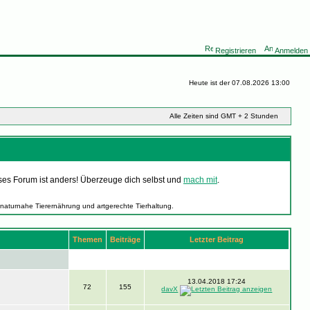
Registrieren
Anmelden
Heute ist der 07.08.2026 13:00
Alle Zeiten sind GMT + 2 Stunden
ses Forum ist anders! Überzeuge dich selbst und
mach mit
.
 naturnahe Tierernährung und artgerechte Tierhaltung.
Themen
Beiträge
Letzter Beitrag
13.04.2018 17:24
72
155
davX