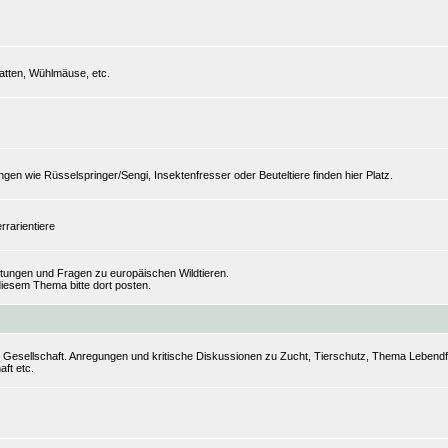
tten, Wühlmäuse, etc.
n wie Rüsselspringer/Sengi, Insektenfresser oder Beuteltiere finden hier Platz.
rrarientiere
ungen und Fragen zu europäischen Wildtieren.
iesem Thema bitte dort posten.
r Gesellschaft. Anregungen und kritische Diskussionen zu Zucht, Tierschutz, Thema Lebendfut
aft etc.