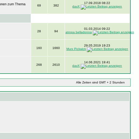
17.09.2018 08:22
ssionen zum Thema
69
382
davX
01.03.2014 09:22
28
94
atropa belladonna
29.05.2019 19:23
160
1660
Murx Pickwick
14.06.2021 19:41
268
2610
davX
Alle Zeiten sind GMT + 2 Stunden