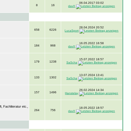
06.04.2017 03:02
8
16
davX
28.04.2024 20:52
658
6226
LucaSport
16.05.2022 16:58
184
968
davX
15.07.2022 18:57
179
1238
SaScha
13.07.2024 13:41
133
1302
SaScha
26.02.2024 14:34
157
1496
Hanstelay
 Fachliteratur etc.,
18.05.2022 18:57
264
756
davX