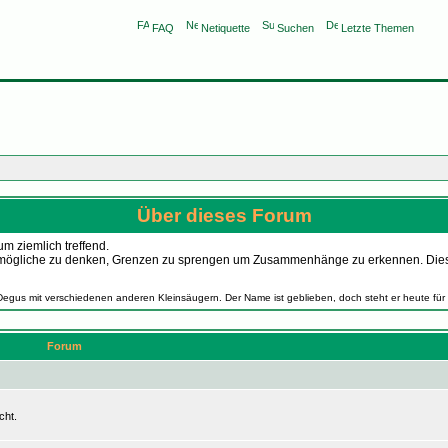
FAQ
Netiquette
Suchen
Letzte Themen
Über dieses Forum
m ziemlich treffend.
as Unmögliche zu denken, Grenzen zu sprengen um Zusammenhänge zu erkennen. Die
Degus mit verschiedenen anderen Kleinsäugern. Der Name ist geblieben, doch steht er heute für
Forum
cht.