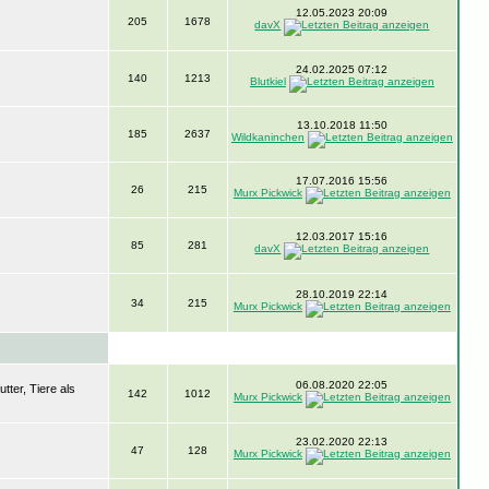
12.05.2023 20:09
205
1678
davX
24.02.2025 07:12
140
1213
Blutkiel
13.10.2018 11:50
185
2637
Wildkaninchen
17.07.2016 15:56
26
215
Murx Pickwick
12.03.2017 15:16
85
281
davX
28.10.2019 22:14
34
215
Murx Pickwick
06.08.2020 22:05
ter, Tiere als
142
1012
Murx Pickwick
23.02.2020 22:13
47
128
Murx Pickwick