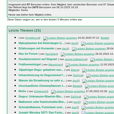
Insgesamt sind
97
Benutzer online: Kein Mitglied, kein versteckter Benutzer und 97 Gäst
Der Rekord liegt bei
2475
Benutzern am 08.10.2025 16:19.
Mitglieder: Keine
Heute war bisher kein Mitglied online.
Diese Daten zeigen an, wer in den letzten 5 Minuten online war.
Letzte Themen (15)
( von
Vogelfreund
)
24.02.2025 07:12
Blutkiel
Mykoplasmen bei Kleinsäuger (i...
( von
davX
)
Erfahrungen mit Koriander
( von
davX
)
28.04
Neu im Forum
( von
Hanstelay
)
26.02.2024 14
Ovulationsterror auf Deguart
( von
atropa belladonna
)
Feldherrenhügel
( von
Wieselchen
)
12.05.202
10jaehriger Degu: gelaehmt nac...
( von
Eliane
)
Infrarotheizung im Deguzimmer?...
( von
SaScha
)
Warum die Ernaehrung so sehr u...
( von
davX
)
Unschaedliche Zimmerpflanzen f...
( von
Blutkiel
)
Mohn
( von
Schlappohr
)
27.05.2022 02:36
dav
Degus: Unkraeuter-Blaetter-Blu...
( von
SaScha
)
Maibeeren oder Kamtschatka-Bee...
( von
davX
)
Schnaitelbäume, Futterlaub und...
( von
davX
)
Joseph Wessley 1877: Das Futte...
( von
davX
)