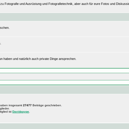
n zu Fotografie und Ausrüstung und Fotografietechnik, aber auch für eure Fotos und Disku
uschen.
.
tun haben und natürlich auch private Dinge ansprechen.
 haben insgesamt
27477
Beiträge geschrieben.
glieder.
tglied ist
Davidpaype
.