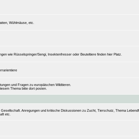
tten, Wühlmäuse, etc.
n wie Rüsselspringer/Sengi, Insektenfresser oder Beuteltiere finden hier Platz.
rrarientiere
ungen und Fragen zu europäischen Wildtieren.
iesem Thema bitte dort posten.
r Gesellschaft. Anregungen und kritische Diskussionen zu Zucht, Tierschutz, Thema Lebendfut
aft etc.