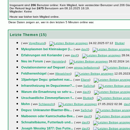
Insgesamt sind
206
Benutzer online: Kein Mitglied, kein versteckter Benutzer und 206 G
Der Rekord liegt bei
2475
Benutzern am 08.10.2025 16:19.
Mitglieder: Keine
Heute war bisher kein Mitglied online.
Diese Daten zeigen an, wer in den letzten 5 Minuten online war.
Letzte Themen (15)
( von
Vogelfreund
)
24.02.2025 07:12
Blutkiel
Mykoplasmen bei Kleinsäuger (i...
( von
davX
)
Erfahrungen mit Koriander
( von
davX
)
28.04
Neu im Forum
( von
Hanstelay
)
26.02.2024 14
Ovulationsterror auf Deguart
( von
atropa belladonna
)
Feldherrenhügel
( von
Wieselchen
)
12.05.202
10jaehriger Degu: gelaehmt nac...
( von
Eliane
)
Infrarotheizung im Deguzimmer?...
( von
SaScha
)
Warum die Ernaehrung so sehr u...
( von
davX
)
Unschaedliche Zimmerpflanzen f...
( von
Blutkiel
)
Mohn
( von
Schlappohr
)
27.05.2022 02:36
dav
Degus: Unkraeuter-Blaetter-Blu...
( von
SaScha
)
Maibeeren oder Kamtschatka-Bee...
( von
davX
)
Schnaitelbäume, Futterlaub und...
( von
davX
)
Joseph Wessley 1877: Das Futte...
( von
davX
)