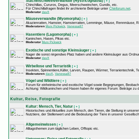
Stachelschweinverwandte (Hystricognatha)
[ + ]
Chinchillas, Cururos, Degus, Meerschweinchen, Gundis, etc.
Für Chinchillafragen findet ihr archivierte Beiträge unter
Chinforum.net
.
Moderator
davX
Mäuseverwandte (Myomorpha)
[ + ]
Akazienratten, Hamster, Hamsterratten, Lemminge, Mäuse, Rennmäuse, Ra
Moderatoren
Murx Pickwick
,
Vanessa87
Hasentiere (Lagomorpha)
[ + ]
Kaninchen, Hasen, Pikas etc.
Moderator
Murx Pickwick
Exotische und sonstige Kleinsäuger
[ + ]
Nager die sonst nirgendwo Platz haben und andere Kleinsäuger aus Ordnunge
Moderator
davX
Wirbellose und Terraristik
[ + ]
Insekten, Spinnentiere,Käfer, Larven, Raupen, Würmer, Terrarientechnik, Te
Moderatoren
davX
,
Vanessa87
Vögel und Wildtiere
[ + ]
Forum für einheimische und exotische Vögel sowie Begegnungen, Beobacht
Achtung: Wildkaninchen und Hasen haben ihr eigenes Forum: Beiträge zu d
Kultur, Reise, Fotografie
Kultur: Mensch, Tier, Natur
[ + ]
Historisches und Aktuelles zum Mensch, den Tieren, die Stellung in unsere
Nutztiere, der Stellenwert und die Bedeutung der Tiere in unserer Gesellsch
Allgemeinwissen
[ + ]
Alltagsthemen zum täglichen Leben, Offtopic etc.