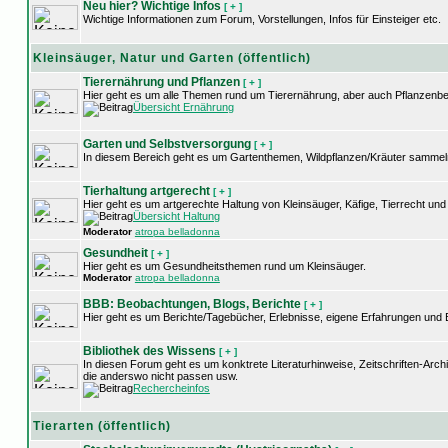
Neu hier? Wichtige Infos
[ + ]
Wichtige Informationen zum Forum, Vorstellungen, Infos für Einsteiger etc.
Kleinsäuger, Natur und Garten (öffentlich)
Tierernährung und Pflanzen
[ + ]
Hier geht es um alle Themen rund um Tierernährung, aber auch Pflanzenb
Übersicht Ernährung
Garten und Selbstversorgung
[ + ]
In diesem Bereich geht es um Gartenthemen, Wildpflanzen/Kräuter sammel
Tierhaltung artgerecht
[ + ]
Hier geht es um artgerechte Haltung von Kleinsäuger, Käfige, Tierrecht u
Übersicht Haltung
Moderator
atropa belladonna
Gesundheit
[ + ]
Hier geht es um Gesundheitsthemen rund um Kleinsäuger.
Moderator
atropa belladonna
BBB: Beobachtungen, Blogs, Berichte
[ + ]
Hier geht es um Berichte/Tagebücher, Erlebnisse, eigene Erfahrungen und
Bibliothek des Wissens
[ + ]
In diesen Forum geht es um konktrete Literaturhinweise, Zeitschriften-Arc
die anderswo nicht passen usw.
Rechercheinfos
Tierarten (öffentlich)