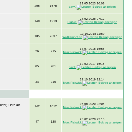
12.05.2023 20:09
205
1678
davX
24.02.2025 07:12
140
1213
Blutkiel
13.10.2018 11:50
185
2637
Wildkaninchen
17.07.2016 15:56
26
215
Murx Pickwick
12.03.2017 15:16
85
281
davX
28.10.2019 22:14
34
215
Murx Pickwick
06.08.2020 22:05
ter, Tiere als
142
1012
Murx Pickwick
23.02.2020 22:13
47
128
Murx Pickwick