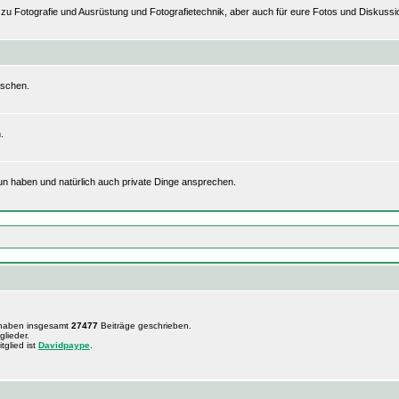
n zu Fotografie und Ausrüstung und Fotografietechnik, aber auch für eure Fotos und Disku
uschen.
.
tun haben und natürlich auch private Dinge ansprechen.
 haben insgesamt
27477
Beiträge geschrieben.
glieder.
tglied ist
Davidpaype
.