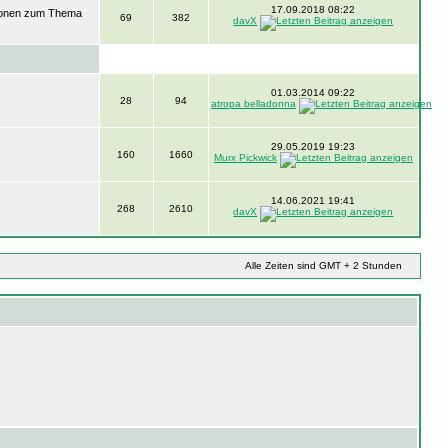
17.09.2018 08:22
ssionen zum Thema
69
382
davX
01.03.2014 09:22
28
94
atropa belladonna
29.05.2019 19:23
160
1660
Murx Pickwick
14.06.2021 19:41
268
2610
davX
Alle Zeiten sind GMT + 2 Stunden