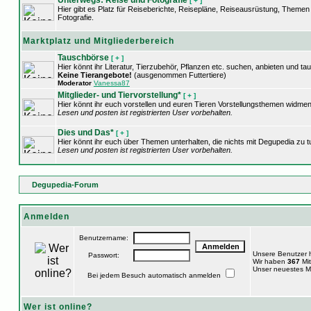
Unterwegs: Reise und Fotografie
[ + ]
Hier gibt es Platz für Reiseberichte, Reisepläne, Reiseausrüstung, Theme
Fotografie.
Marktplatz und Mitgliederbereich
Tauschbörse
[ + ]
Hier könnt ihr Literatur, Tierzubehör, Pflanzen etc. suchen, anbieten und ta
Keine Tierangebote!
(ausgenommen Futtertiere)
Moderator
Vanessa87
Mitglieder- und Tiervorstellung*
[ + ]
Hier könnt ihr euch vorstellen und euren Tieren Vorstellungsthemen widmen
Lesen und posten ist registrierten User vorbehalten.
Dies und Das*
[ + ]
Hier könnt ihr euch über Themen unterhalten, die nichts mit Degupedia zu 
Lesen und posten ist registrierten User vorbehalten.
Degupedia-Forum
Anmelden
Benutzername:
Unsere Benutzer
Passwort:
Wir haben
367
Mit
Unser neuestes Mi
Bei jedem Besuch automatisch anmelden
Wer ist online?