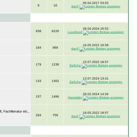
06.04.2017 03:02
8
16
davX
28.04.2024 20:52
658
6226
LucaSport
16.05.2022 16:58
184
968
davX
15.07.2022 18:57
179
1238
SaScha
13.07.2024 13:41
133
1302
SaScha
26.02.2024 14:34
157
1496
Hanstelay
 Fachliteratur etc.,
18.05.2022 18:57
264
756
davX