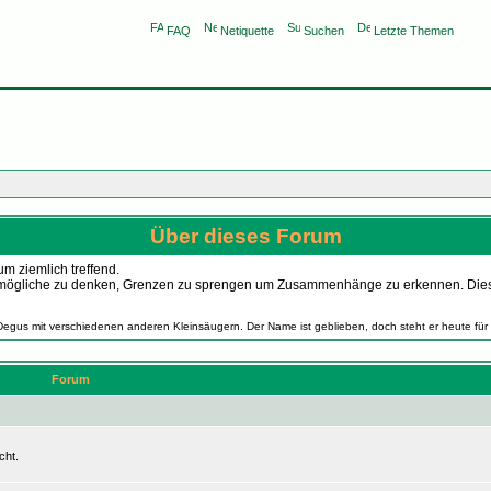
FAQ
Netiquette
Suchen
Letzte Themen
Über dieses Forum
m ziemlich treffend.
as Unmögliche zu denken, Grenzen zu sprengen um Zusammenhänge zu erkennen. Die
Degus mit verschiedenen anderen Kleinsäugern. Der Name ist geblieben, doch steht er heute für
Forum
cht.