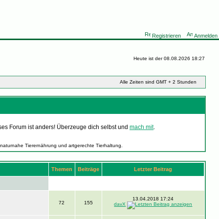
Registrieren
Anmelden
Heute ist der 08.08.2026 18:27
Alle Zeiten sind GMT + 2 Stunden
ses Forum ist anders! Überzeuge dich selbst und
mach mit
.
 naturnahe Tierernährung und artgerechte Tierhaltung.
Themen
Beiträge
Letzter Beitrag
13.04.2018 17:24
72
155
davX