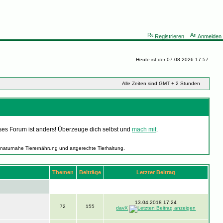
Registrieren
Anmelden
Heute ist der 07.08.2026 17:57
Alle Zeiten sind GMT + 2 Stunden
ses Forum ist anders! Überzeuge dich selbst und
mach mit
.
 naturnahe Tierernährung und artgerechte Tierhaltung.
Themen
Beiträge
Letzter Beitrag
13.04.2018 17:24
72
155
davX