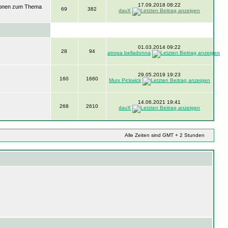
17.09.2018 08:22
ssionen zum Thema
69
382
davX
01.03.2014 09:22
28
94
atropa belladonna
29.05.2019 19:23
160
1660
Murx Pickwick
14.06.2021 19:41
268
2610
davX
Alle Zeiten sind GMT + 2 Stunden