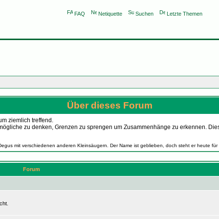
FAQ
Netiquette
Suchen
Letzte Themen
Über dieses Forum
m ziemlich treffend.
as Unmögliche zu denken, Grenzen zu sprengen um Zusammenhänge zu erkennen. Die
Degus mit verschiedenen anderen Kleinsäugern. Der Name ist geblieben, doch steht er heute für
Forum
cht.