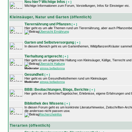
Neu hier? Wichtige Infos
[ + ]
Wichtige Informationen zum Forum, Vorstellungen, Infos für Einsteiger etc.
Kleinsäuger, Natur und Garten (öffentlich)
Tierernährung und Pflanzen
[ + ]
Hier geht es um alle Themen rund um Tierernährung, aber auch Pflanzenb
Übersicht Ernährung
Garten und Selbstversorgung
[ + ]
In diesem Bereich geht es um Gartenthemen, Wildpflanzen/Kräuter sammel
Tierhaltung artgerecht
[ + ]
Hier geht es um artgerechte Haltung von Kleinsäuger, Käfige, Tierrecht u
Übersicht Haltung
Moderator
atropa belladonna
Gesundheit
[ + ]
Hier geht es um Gesundheitsthemen rund um Kleinsäuger.
Moderator
atropa belladonna
BBB: Beobachtungen, Blogs, Berichte
[ + ]
Hier geht es um Berichte/Tagebücher, Erlebnisse, eigene Erfahrungen und
Bibliothek des Wissens
[ + ]
In diesen Forum geht es um konktrete Literaturhinweise, Zeitschriften-Arc
die anderswo nicht passen usw.
Rechercheinfos
Tierarten (öffentlich)