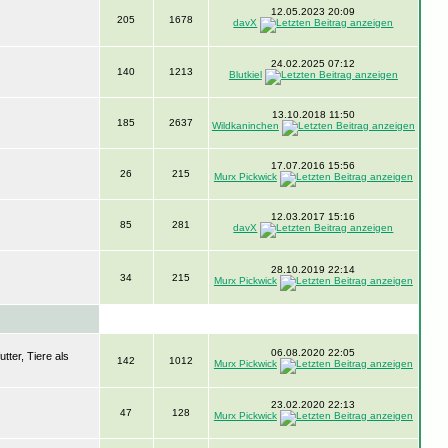
12.05.2023 20:09
205
1678
davX
24.02.2025 07:12
140
1213
Blutkiel
13.10.2018 11:50
185
2637
Wildkaninchen
17.07.2016 15:56
26
215
Murx Pickwick
12.03.2017 15:16
85
281
davX
28.10.2019 22:14
34
215
Murx Pickwick
06.08.2020 22:05
ter, Tiere als
142
1012
Murx Pickwick
23.02.2020 22:13
47
128
Murx Pickwick