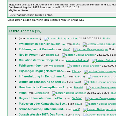
Insgesamt sind
125
Benutzer online: Kein Mitglied, kein versteckter Benutzer und 125 G
Der Rekord liegt bei
2475
Benutzern am 08.10.2025 16:19.
Mitglieder: Keine
Heute war bisher kein Mitglied online.
Diese Daten zeigen an, wer in den letzten 5 Minuten online war.
Letzte Themen (15)
( von
Vogelfreund
)
24.02.2025 07:12
Blutkiel
Mykoplasmen bei Kleinsäuger (i...
( von
davX
)
Erfahrungen mit Koriander
( von
davX
)
28.04
Neu im Forum
( von
Hanstelay
)
26.02.2024 14
Ovulationsterror auf Deguart
( von
atropa belladonna
)
Feldherrenhügel
( von
Wieselchen
)
12.05.202
10jaehriger Degu: gelaehmt nac...
( von
Eliane
)
Infrarotheizung im Deguzimmer?...
( von
SaScha
)
Warum die Ernaehrung so sehr u...
( von
davX
)
Unschaedliche Zimmerpflanzen f...
( von
Blutkiel
)
Mohn
( von
Schlappohr
)
27.05.2022 02:36
dav
Degus: Unkraeuter-Blaetter-Blu...
( von
SaScha
)
Maibeeren oder Kamtschatka-Bee...
( von
davX
)
Schnaitelbäume, Futterlaub und...
( von
davX
)
Joseph Wessley 1877: Das Futte...
( von
davX
)