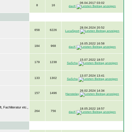
06.04.2017 03:02
8
16
davX
28.04.2024 20:52
658
6226
LucaSport
16.05.2022 16:58
184
968
davX
15.07.2022 18:57
179
1238
SaScha
13.07.2024 13:41
133
1302
SaScha
26.02.2024 14:34
157
1496
Hanstelay
 Fachliteratur etc.,
18.05.2022 18:57
264
756
davX