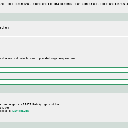
n zu Fotografie und Ausrüstung und Fotografietechnik, aber auch für eure Fotos und Disku
uschen.
.
tun haben und natürlich auch private Dinge ansprechen.
 haben insgesamt
27477
Beiträge geschrieben.
glieder.
tglied ist
Davidpaype
.