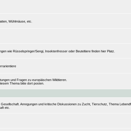
tten, Wühlmäuse, etc.
n wie Rüsselspringer/Sengi, Insektenfresser oder Beuteltiere finden hier Platz.
rrarientiere
ungen und Fragen zu europäischen Wildtieren.
iesem Thema bitte dort posten.
r Gesellschaft. Anregungen und kritische Diskussionen zu Zucht, Tierschutz, Thema Lebendfut
aft etc.