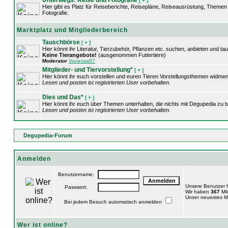
Unterwegs: Reise und Fotografie
[ + ]
Hier gibt es Platz für Reiseberichte, Reisepläne, Reiseausrüstung, Theme
Fotografie.
Marktplatz und Mitgliederbereich
Tauschbörse
[ + ]
Hier könnt ihr Literatur, Tierzubehör, Pflanzen etc. suchen, anbieten und ta
Keine Tierangebote!
(ausgenommen Futtertiere)
Moderator
Vanessa87
Mitglieder- und Tiervorstellung*
[ + ]
Hier könnt ihr euch vorstellen und euren Tieren Vorstellungsthemen widmen
Lesen und posten ist registrierten User vorbehalten.
Dies und Das*
[ + ]
Hier könnt ihr euch über Themen unterhalten, die nichts mit Degupedia zu 
Lesen und posten ist registrierten User vorbehalten.
Degupedia-Forum
Anmelden
Benutzername:
Unsere Benutzer
Passwort:
Wir haben
367
Mit
Unser neuestes Mi
Bei jedem Besuch automatisch anmelden
Wer ist online?