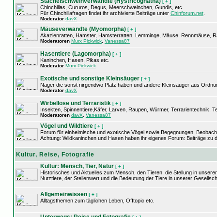
Stachelschweinverwandte (Hystricognatha)
[ + ]
Chinchillas, Cururos, Degus, Meerschweinchen, Gundis, etc.
Für Chinchillafragen findet ihr archivierte Beiträge unter
Chinforum.net
.
Moderator
davX
Mäuseverwandte (Myomorpha)
[ + ]
Akazienratten, Hamster, Hamsterratten, Lemminge, Mäuse, Rennmäuse, Ra
Moderatoren
Murx Pickwick
,
Vanessa87
Hasentiere (Lagomorpha)
[ + ]
Kaninchen, Hasen, Pikas etc.
Moderator
Murx Pickwick
Exotische und sonstige Kleinsäuger
[ + ]
Nager die sonst nirgendwo Platz haben und andere Kleinsäuger aus Ordnunge
Moderator
davX
Wirbellose und Terraristik
[ + ]
Insekten, Spinnentiere,Käfer, Larven, Raupen, Würmer, Terrarientechnik, Te
Moderatoren
davX
,
Vanessa87
Vögel und Wildtiere
[ + ]
Forum für einheimische und exotische Vögel sowie Begegnungen, Beobacht
Achtung: Wildkaninchen und Hasen haben ihr eigenes Forum: Beiträge zu d
Kultur, Reise, Fotografie
Kultur: Mensch, Tier, Natur
[ + ]
Historisches und Aktuelles zum Mensch, den Tieren, die Stellung in unsere
Nutztiere, der Stellenwert und die Bedeutung der Tiere in unserer Gesellsch
Allgemeinwissen
[ + ]
Alltagsthemen zum täglichen Leben, Offtopic etc.