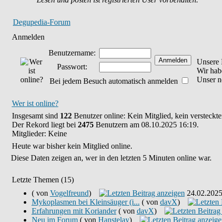
Degupedia-Forum
Anmelden
Benutzername:
Unsere 
Passwort:
Wir ha
Unser n
Bei jedem Besuch automatisch anmelden
Wer ist online?
Insgesamt sind
122
Benutzer online: Kein Mitglied, kein versteckt
Der Rekord liegt bei
2475
Benutzern am 08.10.2025 16:19.
Mitglieder: Keine
Heute war bisher kein Mitglied online.
Diese Daten zeigen an, wer in den letzten 5 Minuten online war.
Letzte Themen (15)
( von
Vogelfreund
)
24.02.202
Mykoplasmen bei Kleinsäuger (i...
( von
davX
)
Erfahrungen mit Koriander
( von
davX
)
Neu im Forum
( von
Hanstelay
)