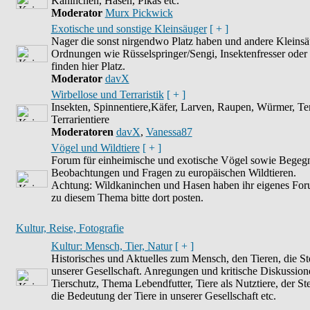
Kaninchen, Hasen, Pikas etc.
Moderator
Murx Pickwick
Exotische und sonstige Kleinsäuger
[ + ]
Nager die sonst nirgendwo Platz haben und andere Kleinsä
Ordnungen wie Rüsselspringer/Sengi, Insektenfresser oder 
finden hier Platz.
Moderator
davX
Wirbellose und Terraristik
[ + ]
Insekten, Spinnentiere,Käfer, Larven, Raupen, Würmer, Ter
Terrarientiere
Moderatoren
davX
,
Vanessa87
Vögel und Wildtiere
[ + ]
Forum für einheimische und exotische Vögel sowie Begeg
Beobachtungen und Fragen zu europäischen Wildtieren.
Achtung: Wildkaninchen und Hasen haben ihr eigenes For
zu diesem Thema bitte dort posten.
Kultur, Reise, Fotografie
Kultur: Mensch, Tier, Natur
[ + ]
Historisches und Aktuelles zum Mensch, den Tieren, die St
unserer Gesellschaft. Anregungen und kritische Diskussion
Tierschutz, Thema Lebendfutter, Tiere als Nutztiere, der St
die Bedeutung der Tiere in unserer Gesellschaft etc.