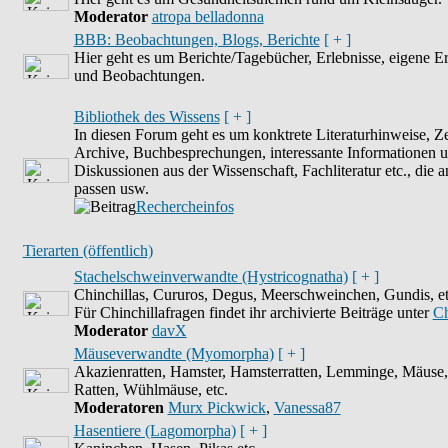
Moderator
atropa belladonna
BBB: Beobachtungen, Blogs, Berichte
[ + ]
Hier geht es um Berichte/Tagebücher, Erlebnisse, eigene E
und Beobachtungen.
Bibliothek des Wissens
[ + ]
In diesen Forum geht es um konktrete Literaturhinweise, Zei
Archive, Buchbesprechungen, interessante Informationen 
Diskussionen aus der Wissenschaft, Fachliteratur etc., die 
passen usw.
Rechercheinfos
Tierarten (öffentlich)
Stachelschweinverwandte (Hystricognatha)
[ + ]
Chinchillas, Cururos, Degus, Meerschweinchen, Gundis, et
Für Chinchillafragen findet ihr archivierte Beiträge unter
Ch
Moderator
davX
Mäuseverwandte (Myomorpha)
[ + ]
Akazienratten, Hamster, Hamsterratten, Lemminge, Mäuse
Ratten, Wühlmäuse, etc.
Moderatoren
Murx Pickwick
,
Vanessa87
Hasentiere (Lagomorpha)
[ + ]