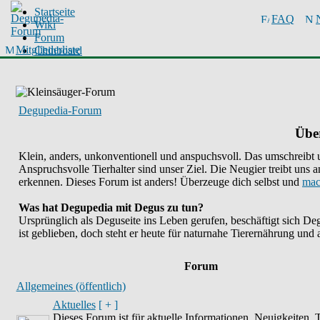
Startseite
FAQ
Wiki
Forum
Mitgliederliste
Chinboard
Degupedia-Forum
Übe
Klein, anders, unkonventionell und anspuchsvoll. Das umschreibt 
Anspruchsvolle Tierhalter sind unser Ziel. Die Neugier treibt u
erkennen. Dieses Forum ist anders! Überzeuge dich selbst und
mac
Was hat Degupedia mit Degus zu tun?
Ursprünglich als Deguseite ins Leben gerufen, beschäftigt sich 
ist geblieben, doch steht er heute für naturnahe Tierernährung und 
Forum
Allgemeines (öffentlich)
Aktuelles
[ + ]
Dieses Forum ist für aktuelle Informationen, Neuigkeiten, 