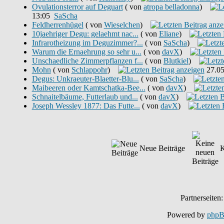
Ovulationsterror auf Deguart
( von
atropa belladonna
)
13:05
SaScha
Feldherrenhügel
( von
Wieselchen
)
10jaehriger Degu: gelaehmt nac...
( von
Eliane
)
Infrarotheizung im Deguzimmer?...
( von
SaScha
)
Warum die Ernaehrung so sehr u...
( von
davX
)
Unschaedliche Zimmerpflanzen f...
( von
Blutkiel
)
Mohn
( von
Schlappohr
)
27.05
Degus: Unkraeuter-Blaetter-Blu...
( von
SaScha
)
Maibeeren oder Kamtschatka-Bee...
( von
davX
)
Schnaitelbäume, Futterlaub und...
( von
davX
)
Joseph Wessley 1877: Das Futte...
( von
davX
)
Neue Beiträge
K
Partnerseiten
Powered by
php