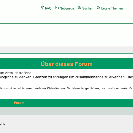
FAQ
Netiquette
Suchen
Letzte Themen
Über dieses Forum
m ziemlich treffend.
as Unmögliche zu denken, Grenzen zu sprengen um Zusammenhänge zu erkennen. Die
Degus mit verschiedenen anderen Kleinsäugern. Der Name ist geblieben, doch steht er heute für
Forum
cht.