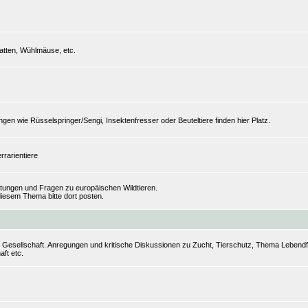
tten, Wühlmäuse, etc.
n wie Rüsselspringer/Sengi, Insektenfresser oder Beuteltiere finden hier Platz.
rrarientiere
ungen und Fragen zu europäischen Wildtieren.
iesem Thema bitte dort posten.
r Gesellschaft. Anregungen und kritische Diskussionen zu Zucht, Tierschutz, Thema Lebendfut
aft etc.