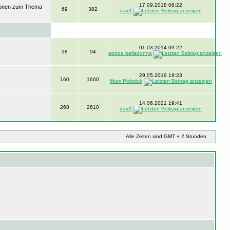
17.09.2018 08:22
ssionen zum Thema
69
382
davX
01.03.2014 09:22
28
94
atropa belladonna
29.05.2019 19:23
160
1660
Murx Pickwick
14.06.2021 19:41
268
2610
davX
Alle Zeiten sind GMT + 2 Stunden