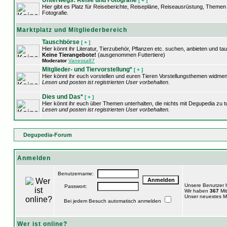
Unterwegs: Reise und Fotografie
[ + ]
Hier gibt es Platz für Reiseberichte, Reisepläne, Reiseausrüstung, Theme
Fotografie.
Marktplatz und Mitgliederbereich
Tauschbörse
[ + ]
Hier könnt ihr Literatur, Tierzubehör, Pflanzen etc. suchen, anbieten und ta
Keine Tierangebote!
(ausgenommen Futtertiere)
Moderator
Vanessa87
Mitglieder- und Tiervorstellung*
[ + ]
Hier könnt ihr euch vorstellen und euren Tieren Vorstellungsthemen widmen
Lesen und posten ist registrierten User vorbehalten.
Dies und Das*
[ + ]
Hier könnt ihr euch über Themen unterhalten, die nichts mit Degupedia zu 
Lesen und posten ist registrierten User vorbehalten.
Degupedia-Forum
Anmelden
Benutzername:
Unsere Benutzer
Passwort:
Wir haben
367
Mit
Unser neuestes Mi
Bei jedem Besuch automatisch anmelden
Wer ist online?