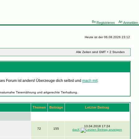
Registrieren
Anmelden
Heute ist der 06.08.2026 23:12
Alle Zeiten sind GMT + 2 Stunden
ses Forum ist anders! Überzeuge dich selbst und
mach mit
.
 naturnahe Tierernährung und artgerechte Tierhaltung.
Themen
Beiträge
Letzter Beitrag
13.04.2018 17:24
72
155
davX