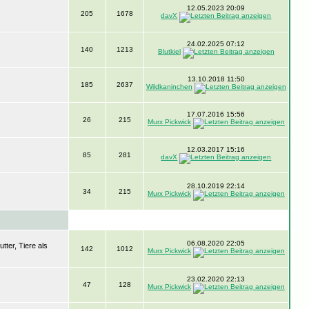
12.05.2023 20:09
205
1678
davX
24.02.2025 07:12
140
1213
Blutkiel
13.10.2018 11:50
185
2637
Wildkaninchen
17.07.2016 15:56
26
215
Murx Pickwick
12.03.2017 15:16
85
281
davX
28.10.2019 22:14
34
215
Murx Pickwick
06.08.2020 22:05
ter, Tiere als
142
1012
Murx Pickwick
23.02.2020 22:13
47
128
Murx Pickwick