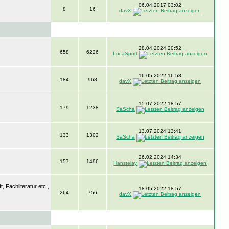
06.04.2017 03:02
8
16
davX
28.04.2024 20:52
658
6226
LucaSport
16.05.2022 16:58
184
968
davX
15.07.2022 18:57
179
1238
SaScha
13.07.2024 13:41
133
1302
SaScha
26.02.2024 14:34
157
1496
Hanstelay
 Fachliteratur etc.,
18.05.2022 18:57
264
756
davX