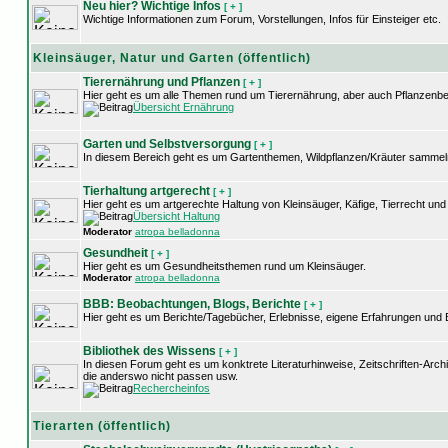
Neu hier? Wichtige Infos
[ + ]
Wichtige Informationen zum Forum, Vorstellungen, Infos für Einsteiger etc.
Kleinsäuger, Natur und Garten (öffentlich)
Tierernährung und Pflanzen
[ + ]
Hier geht es um alle Themen rund um Tierernährung, aber auch Pflanzenb
Übersicht Ernährung
Garten und Selbstversorgung
[ + ]
In diesem Bereich geht es um Gartenthemen, Wildpflanzen/Kräuter sammel
Tierhaltung artgerecht
[ + ]
Hier geht es um artgerechte Haltung von Kleinsäuger, Käfige, Tierrecht u
Übersicht Haltung
Moderator
atropa belladonna
Gesundheit
[ + ]
Hier geht es um Gesundheitsthemen rund um Kleinsäuger.
Moderator
atropa belladonna
BBB: Beobachtungen, Blogs, Berichte
[ + ]
Hier geht es um Berichte/Tagebücher, Erlebnisse, eigene Erfahrungen und
Bibliothek des Wissens
[ + ]
In diesen Forum geht es um konktrete Literaturhinweise, Zeitschriften-Arc
die anderswo nicht passen usw.
Rechercheinfos
Tierarten (öffentlich)