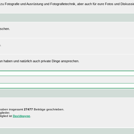
n zu Fotografie und Ausrüstung und Fotografietechnik, aber auch für eure Fotos und Disku
uschen.
.
tun haben und natürlich auch private Dinge ansprechen.
 haben insgesamt
27477
Beiträge geschrieben.
glieder.
tglied ist
Davidpaype
.