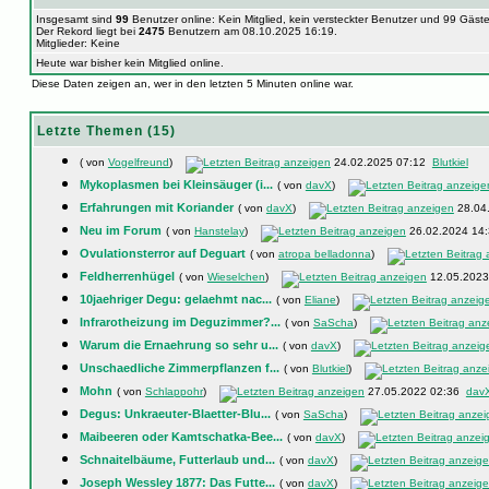
Insgesamt sind
99
Benutzer online: Kein Mitglied, kein versteckter Benutzer und 99 Gäst
Der Rekord liegt bei
2475
Benutzern am 08.10.2025 16:19.
Mitglieder: Keine
Heute war bisher kein Mitglied online.
Diese Daten zeigen an, wer in den letzten 5 Minuten online war.
Letzte Themen (15)
( von
Vogelfreund
)
24.02.2025 07:12
Blutkiel
Mykoplasmen bei Kleinsäuger (i...
( von
davX
)
Erfahrungen mit Koriander
( von
davX
)
28.04
Neu im Forum
( von
Hanstelay
)
26.02.2024 14
Ovulationsterror auf Deguart
( von
atropa belladonna
)
Feldherrenhügel
( von
Wieselchen
)
12.05.202
10jaehriger Degu: gelaehmt nac...
( von
Eliane
)
Infrarotheizung im Deguzimmer?...
( von
SaScha
)
Warum die Ernaehrung so sehr u...
( von
davX
)
Unschaedliche Zimmerpflanzen f...
( von
Blutkiel
)
Mohn
( von
Schlappohr
)
27.05.2022 02:36
dav
Degus: Unkraeuter-Blaetter-Blu...
( von
SaScha
)
Maibeeren oder Kamtschatka-Bee...
( von
davX
)
Schnaitelbäume, Futterlaub und...
( von
davX
)
Joseph Wessley 1877: Das Futte...
( von
davX
)