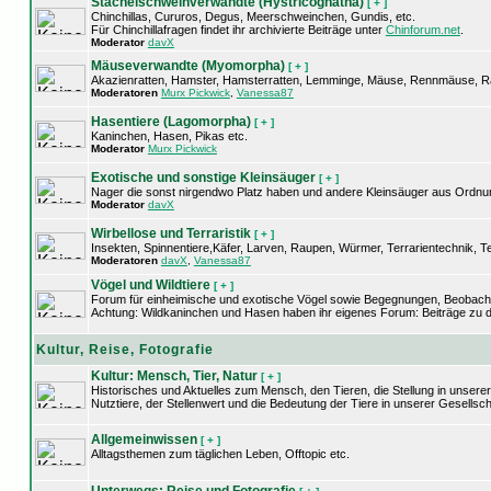
Stachelschweinverwandte (Hystricognatha)
[ + ]
Chinchillas, Cururos, Degus, Meerschweinchen, Gundis, etc.
Für Chinchillafragen findet ihr archivierte Beiträge unter
Chinforum.net
.
Moderator
davX
Mäuseverwandte (Myomorpha)
[ + ]
Akazienratten, Hamster, Hamsterratten, Lemminge, Mäuse, Rennmäuse, Ra
Moderatoren
Murx Pickwick
,
Vanessa87
Hasentiere (Lagomorpha)
[ + ]
Kaninchen, Hasen, Pikas etc.
Moderator
Murx Pickwick
Exotische und sonstige Kleinsäuger
[ + ]
Nager die sonst nirgendwo Platz haben und andere Kleinsäuger aus Ordnunge
Moderator
davX
Wirbellose und Terraristik
[ + ]
Insekten, Spinnentiere,Käfer, Larven, Raupen, Würmer, Terrarientechnik, Te
Moderatoren
davX
,
Vanessa87
Vögel und Wildtiere
[ + ]
Forum für einheimische und exotische Vögel sowie Begegnungen, Beobacht
Achtung: Wildkaninchen und Hasen haben ihr eigenes Forum: Beiträge zu d
Kultur, Reise, Fotografie
Kultur: Mensch, Tier, Natur
[ + ]
Historisches und Aktuelles zum Mensch, den Tieren, die Stellung in unsere
Nutztiere, der Stellenwert und die Bedeutung der Tiere in unserer Gesellsch
Allgemeinwissen
[ + ]
Alltagsthemen zum täglichen Leben, Offtopic etc.