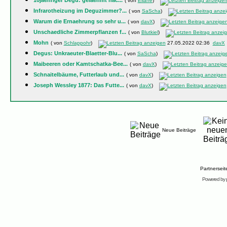
10jaehriger Degu: gelaehmt nac...
( von
Eliane
)
Infrarotheizung im Deguzimmer?...
( von
SaScha
)
Warum die Ernaehrung so sehr u...
( von
davX
)
Unschaedliche Zimmerpflanzen f...
( von
Blutkiel
)
Mohn
( von
Schlappohr
)
27.05.2022 02:36
davX
Degus: Unkraeuter-Blaetter-Blu...
( von
SaScha
)
Maibeeren oder Kamtschatka-Bee...
( von
davX
)
Schnaitelbäume, Futterlaub und...
( von
davX
)
Joseph Wessley 1877: Das Futte...
( von
davX
)
Neue Beiträge
Partnersei
Powered by