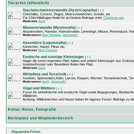
Tierarten (öffentlich)
Stachelschweinverwandte (Hystricognatha)
[ + ]
Chinchillas, Cururos, Degus, Meerschweinchen, Gundis, etc.
Für Chinchillafragen findet ihr archivierte Beiträge unter
Chinforum.net
.
Moderator
davX
Mäuseverwandte (Myomorpha)
[ + ]
Akazienratten, Hamster, Hamsterratten, Lemminge, Mäuse, Rennmäuse, Rat
Moderatoren
Murx Pickwick
,
Vanessa87
Hasentiere (Lagomorpha)
[ + ]
Kaninchen, Hasen, Pikas etc.
Moderator
Murx Pickwick
Exotische und sonstige Kleinsäuger
[ + ]
Nager die sonst nirgendwo Platz haben und andere Kleinsäuger aus Ordnung
Insektenfresser oder Beuteltiere finden hier Platz.
Moderator
davX
Wirbellose und Terraristik
[ + ]
Insekten, Spinnentiere,Käfer, Larven, Raupen, Würmer, Terrarientechnik, Terr
Moderatoren
davX
,
Vanessa87
Vögel und Wildtiere
[ + ]
Forum für einheimische und exotische Vögel sowie Begegnungen, Beobacht
Wildtieren.
Achtung: Wildkaninchen und Hasen haben ihr eigenes Forum: Beiträge zu di
Kultur, Reise, Fotografie
Marktplatz und Mitgliederbereich
Degupedia-Forum