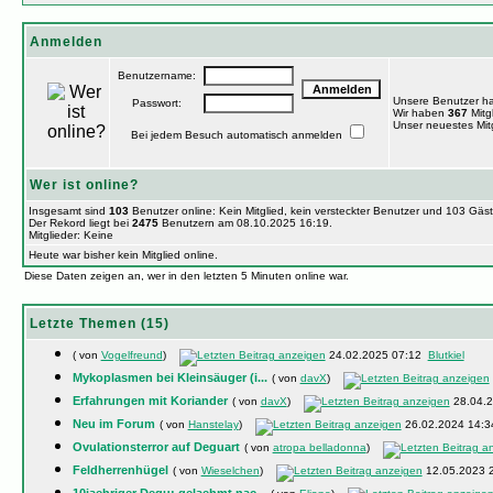
Anmelden
Benutzername:
Unsere Benutzer h
Passwort:
Wir haben
367
Mitgl
Unser neuestes Mitg
Bei jedem Besuch automatisch anmelden
Wer ist online?
Insgesamt sind
103
Benutzer online: Kein Mitglied, kein versteckter Benutzer und 103 Gäs
Der Rekord liegt bei
2475
Benutzern am 08.10.2025 16:19.
Mitglieder: Keine
Heute war bisher kein Mitglied online.
Diese Daten zeigen an, wer in den letzten 5 Minuten online war.
Letzte Themen (15)
( von
Vogelfreund
)
24.02.2025 07:12
Blutkiel
Mykoplasmen bei Kleinsäuger (i...
( von
davX
)
Erfahrungen mit Koriander
( von
davX
)
28.04.
Neu im Forum
( von
Hanstelay
)
26.02.2024 14:
Ovulationsterror auf Deguart
( von
atropa belladonna
)
Feldherrenhügel
( von
Wieselchen
)
12.05.2023 