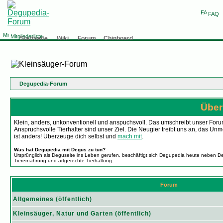
FAQ
Mitgliederliste
Startseite
Wiki
Forum
Chinboard
Degupedia-Forum
Über
Klein, anders, unkonventionell und anspuchsvoll. Das umschreibt unser Forum
Anspruchsvolle Tierhalter sind unser Ziel. Die Neugier treibt uns an, da
ist anders! Überzeuge dich selbst und
mach mit
.
Was hat Degupedia mit Degus zu tun?
Ursprünglich als Deguseite ins Leben gerufen, beschäftigt sich Degupedia heute neben D
Tierernährung und artgerechte Tierhaltung.
Forum
Allgemeines (öffentlich)
Kleinsäuger, Natur und Garten (öffentlich)