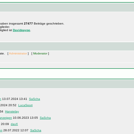
 haben insgesamt
27477
Beiträge geschrieben.
glieder.
tglied ist
Davidpaype
.
äste. [
Administrator
] [
Moderator
]
13.07.2024 13:41
SaScha
.2024 20:52
LucaSport
:34
Hanstelay
10.06.2023 13:05
SaScha
3 20:09
davX
28.07.2022 12:07
SaScha