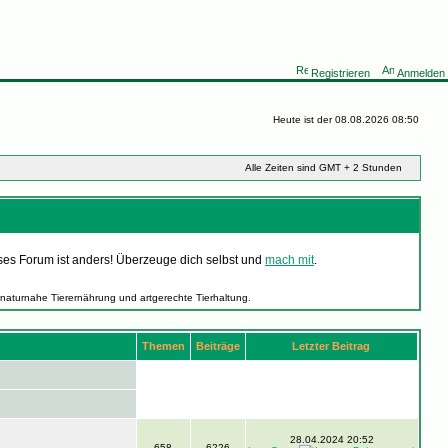
Registrieren
Anmelden
Heute ist der 08.08.2026 08:50
Alle Zeiten sind GMT + 2 Stunden
ses Forum ist anders! Überzeuge dich selbst und
mach mit
.
 naturnahe Tierernährung und artgerechte Tierhaltung.
Themen
Beiträge
Letzter Beitrag
28.04.2024 20:52
658
6226