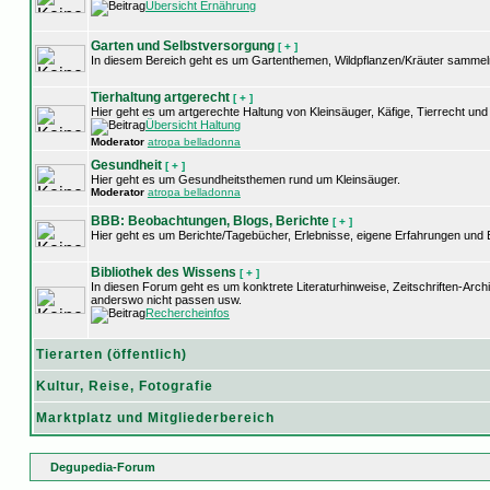
Übersicht Ernährung
Garten und Selbstversorgung
[ + ]
In diesem Bereich geht es um Gartenthemen, Wildpflanzen/Kräuter sammel
Tierhaltung artgerecht
[ + ]
Hier geht es um artgerechte Haltung von Kleinsäuger, Käfige, Tierrecht u
Übersicht Haltung
Moderator
atropa belladonna
Gesundheit
[ + ]
Hier geht es um Gesundheitsthemen rund um Kleinsäuger.
Moderator
atropa belladonna
BBB: Beobachtungen, Blogs, Berichte
[ + ]
Hier geht es um Berichte/Tagebücher, Erlebnisse, eigene Erfahrungen und
Bibliothek des Wissens
[ + ]
In diesen Forum geht es um konktrete Literaturhinweise, Zeitschriften-Arc
anderswo nicht passen usw.
Rechercheinfos
Tierarten (öffentlich)
Kultur, Reise, Fotografie
Marktplatz und Mitgliederbereich
Degupedia-Forum