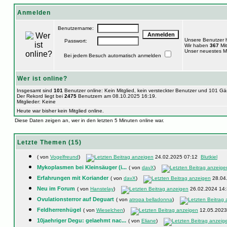
Anmelden
Benutzername:
Unsere Benutzer
Passwort:
Wir haben
367
Mit
Unser neuestes Mi
Bei jedem Besuch automatisch anmelden
Wer ist online?
Insgesamt sind
101
Benutzer online: Kein Mitglied, kein versteckter Benutzer und 101 G
Der Rekord liegt bei
2475
Benutzern am 08.10.2025 16:19.
Mitglieder: Keine
Heute war bisher kein Mitglied online.
Diese Daten zeigen an, wer in den letzten 5 Minuten online war.
Letzte Themen (15)
( von
Vogelfreund
)
24.02.2025 07:12
Blutkiel
Mykoplasmen bei Kleinsäuger (i...
( von
davX
)
Erfahrungen mit Koriander
( von
davX
)
28.04
Neu im Forum
( von
Hanstelay
)
26.02.2024 14
Ovulationsterror auf Deguart
( von
atropa belladonna
)
Feldherrenhügel
( von
Wieselchen
)
12.05.202
10jaehriger Degu: gelaehmt nac...
( von
Eliane
)