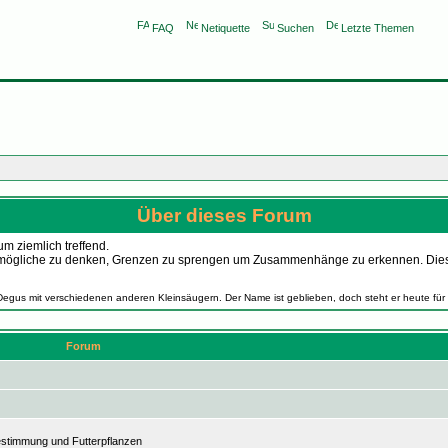
FAQ
Netiquette
Suchen
Letzte Themen
Über dieses Forum
m ziemlich treffend.
as Unmögliche zu denken, Grenzen zu sprengen um Zusammenhänge zu erkennen. Die
Degus mit verschiedenen anderen Kleinsäugern. Der Name ist geblieben, doch steht er heute für
Forum
estimmung und Futterpflanzen