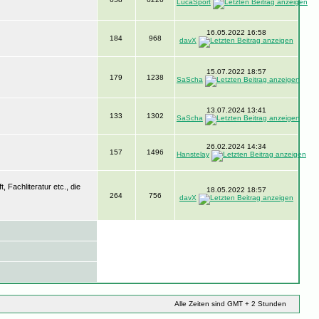
LucaSport
16.05.2022 16:58
184
968
davX
15.07.2022 18:57
179
1238
SaScha
13.07.2024 13:41
133
1302
SaScha
26.02.2024 14:34
157
1496
Hanstelay
Fachliteratur etc., die
18.05.2022 18:57
264
756
davX
Alle Zeiten sind GMT + 2 Stunden