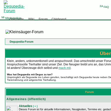
FAQ
Mitgliederliste
Startseite
Wiki
Forum
Chinboard
Degupedia-Forum
Über
Klein, anders, unkonventionell und anspuchsvoll. Das umschreibt unser Forum
Anspruchsvolle Tierhalter sind unser Ziel. Die Neugier treibt uns an, da
ist anders! Überzeuge dich selbst und
mach mit
.
Was hat Degupedia mit Degus zu tun?
Ursprünglich als Deguseite ins Leben gerufen, beschäftigt sich Degupedia heute neben D
Tierernährung und artgerechte Tierhaltung.
Forum
Allgemeines (öffentlich)
Aktuelles
[ + ]
Dieses Forum ist für aktuelle Informationen, Neuigkeiten, Termine etc. gedach