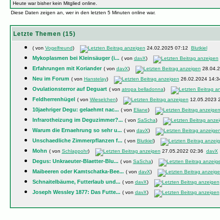
Heute war bisher kein Mitglied online.
Diese Daten zeigen an, wer in den letzten 5 Minuten online war.
Letzte Themen (15)
( von
Vogelfreund
)
24.02.2025 07:12
Blutkiel
Mykoplasmen bei Kleinsäuger (i...
( von
davX
)
Erfahrungen mit Koriander
( von
davX
)
28.04.
Neu im Forum
( von
Hanstelay
)
26.02.2024 14:
Ovulationsterror auf Deguart
( von
atropa belladonna
)
Feldherrenhügel
( von
Wieselchen
)
12.05.2023 
10jaehriger Degu: gelaehmt nac...
( von
Eliane
)
Infrarotheizung im Deguzimmer?...
( von
SaScha
)
Warum die Ernaehrung so sehr u...
( von
davX
)
Unschaedliche Zimmerpflanzen f...
( von
Blutkiel
)
Mohn
( von
Schlappohr
)
27.05.2022 02:36
davX
Degus: Unkraeuter-Blaetter-Blu...
( von
SaScha
)
Maibeeren oder Kamtschatka-Bee...
( von
davX
)
Schnaitelbäume, Futterlaub und...
( von
davX
)
Joseph Wessley 1877: Das Futte...
( von
davX
)