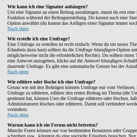
Wie kann ich eine Signatur anhängen?
Um eine Signatur an einen Beitrag anzuhängen, musst du erst eine im 
Funktion während der Beitragserstellung. Du kannst auch eine Stan
Option anwählst (du kannst das Anfügen einer Signatur immer noch
Nach oben
Wie erstelle ich eine Umfrage?
Eine Umfrage zu erstellen ist recht einfach: Wenn du ein neues Them
Erlaubnis dazu hast) solltest du die
Umfrage hinzufügen
-Option unt
möglicherweise nicht die erforderlichen Rechte). Du solltest eine
eine Antwort anzugeben, klicke auf die
Antwort hinzufügen
-Schalt
dauernde Umfrage. Es gibt eine automatische Grenze bei der Anzahl
Nach oben
Wie editiere oder lösche ich eine Umfrage?
Genau wie mit den Beiträgen können Umfrage nur vom Verfasser, F
Umfrage zu editieren, editiere den ersten Beitrag im Thema (die 
gestimmt hat, können User die Umfrage editieren oder löschen, fal
Administratoren löschen oder editieren. Damit soll verhindert wer
verändern.
Nach oben
Warum kann ich ein Forum nicht betreten?
Manche Foren können nur von bestimmten Benutzern oder Gruppen 
schreiben usw., könntest du eine spezielle Erlaubnis brauchen. N