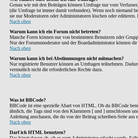
Genau wie mit den Beiträgen können Umfrage nur vom Verfasser, F
(die Umfrage ist immer damit verbunden). Wenn noch niemand bei 
sie nur Moderatoren oder Administratoren löschen oder editieren.
Nach oben
Warum kann ich ein Forum nicht betreten?
Manche Foren können nur von bestimmten Benutzern oder Gruppen b
Nur der Forumsmoderator und der Boardadministrator können dir di
Nach oben
Warum kann ich bei Abstimmungen nicht mitmachen?
Nur registrierte Benutzer können an Umfragen teilnehmen. Dadurch
vermutlich nicht die erforderlichen Rechte dazu.
Nach oben
Was ist BBCode?
BBCode ist eine spezielle Abart von HTML. Ob du BBCode benutze
ähnlich, die Tags sind von den Klammern [ und ] umschlossen und 
Anleitung anschauen, die du von der Beitrag schreiben-Seite aus e
Nach oben
Darf ich HTML benutzen?
Das hängt davon ab, ob es vom Administrator erlaubt wurde. Falls