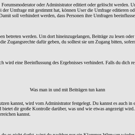
orumsmoderator oder Administrator editiert oder gelöscht werden. Um
der Umfrage mit gestimmt hat, können User die Umfrage editieren ode
 Damit soll verhindert werden, dass Personen ihre Umfragen beeinfluss
etreten werden. Um dort hineinzugelangen, Beiträge zu lesen oder zu
e Zugangsrechte dafür geben, du solltest sie um Zugang bitten, sofern
 wird eine Beeinflussung des Ergebnisses verhindert. Falls du dich reg
Was man in und mit Beiträgen tun kann
n kannst, wird vom Administrator festgelegt. Du kannst es auch in 
bietet dir große Kontrolle darüber, was und wie etwas angezeigt wird.
rreichen kannst.
 du es nicht darfst, wirst du nachher nur ein Klammer-Wirrwarr wieder 