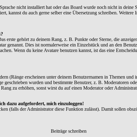
 Sprache nicht installiert hat oder das Board wurde noch nicht in dein
xistiert, kannst du auch gerne selber eine Übersetzung schreiben. Weite
n?
 erste gehört zu deinem Rang, z. B. Punkte oder Sterne, die anzeigen
atar genannt. Dies ist normalerweise ein Einzelstück und an den Benutz
achen. Wenn du keine Avatare benutzen kannst, ist das eine Entscheidu
ndern (Ränge erscheinen unter deinem Benutzernamen in Themen und in
e geschrieben wurden und bestimmte Benutzer, z. B. Moderatoren oder
 Rang zu erhöhen, sonst wirst du auf einen Moderator oder Administrato
ich dazu aufgefordert, mich einzuloggen!
cken (falls der Administrator diese Funktion zulässt). Damit sollen o
Beiträge schreiben