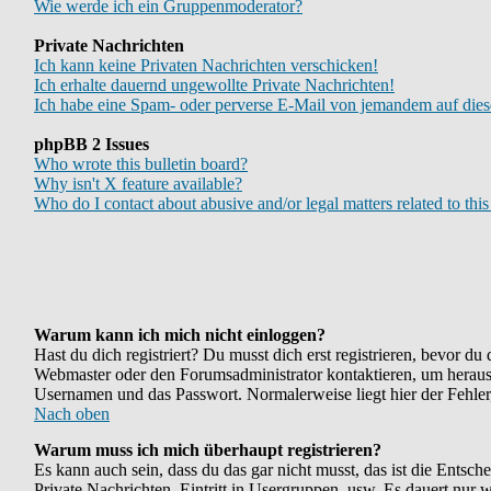
Wie werde ich ein Gruppenmoderator?
Private Nachrichten
Ich kann keine Privaten Nachrichten verschicken!
Ich erhalte dauernd ungewollte Private Nachrichten!
Ich habe eine Spam- oder perverse E-Mail von jemandem auf dies
phpBB 2 Issues
Who wrote this bulletin board?
Why isn't X feature available?
Who do I contact about abusive and/or legal matters related to thi
Warum kann ich mich nicht einloggen?
Hast du dich registriert? Du musst dich erst registrieren, bevor d
Webmaster oder den Forumsadministrator kontaktieren, um herauszu
Usernamen und das Passwort. Normalerweise liegt hier der Fehler, 
Nach oben
Warum muss ich mich überhaupt registrieren?
Es kann auch sein, dass du das gar nicht musst, das ist die Entsch
Private Nachrichten, Eintritt in Usergruppen, usw. Es dauert nur we