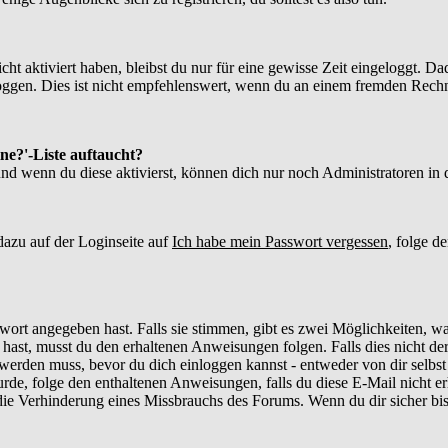
ht aktiviert haben, bleibst du nur für eine gewisse Zeit eingeloggt. 
gen. Dies ist nicht empfehlenswert, wenn du an einem fremden Rechner s
ne?'-Liste auftaucht?
und wenn du diese aktivierst, können dich nur noch Administratoren in d
azu auf der Loginseite auf
Ich habe mein Passwort vergessen
, folge d
wort angegeben hast. Falls sie stimmen, gibt es zwei Möglichkeiten, w
hast, musst du den erhaltenen Anweisungen folgen. Falls dies nicht der 
rt werden muss, bevor du dich einloggen kannst - entweder von dir selbs
urde, folge den enthaltenen Anweisungen, falls du diese E-Mail nicht er
e Verhinderung eines Missbrauchs des Forums. Wenn du dir sicher bist,