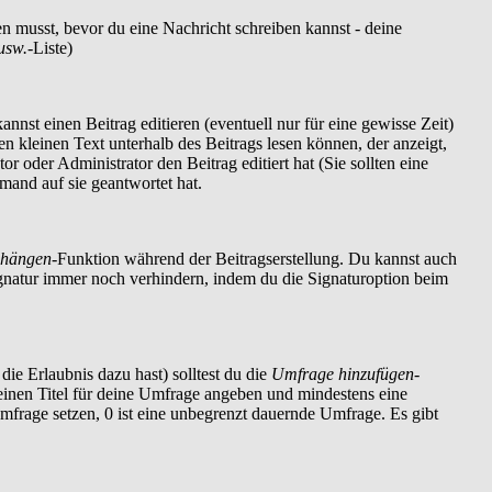
en musst, bevor du eine Nachricht schreiben kannst - deine
usw.
-Liste)
nnst einen Beitrag editieren (eventuell nur für eine gewisse Zeit)
nen kleinen Text unterhalb des Beitrags lesen können, der anzeigt,
r oder Administrator den Beitrag editiert hat (Sie sollten eine
mand auf sie geantwortet hat.
nhängen
-Funktion während der Beitragserstellung. Du kannst auch
ignatur immer noch verhindern, indem du die Signaturoption beim
die Erlaubnis dazu hast) solltest du die
Umfrage hinzufügen
-
t einen Titel für deine Umfrage angeben und mindestens eine
Umfrage setzen, 0 ist eine unbegrenzt dauernde Umfrage. Es gibt