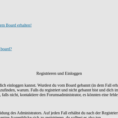
em Board erhalten!
s board?
Registrieren und Einloggen
u dich einloggen kannst. Wurdest du vom Board gebannt (in dem Fall erhä
finden, warum. Falls du registriert und nicht gebannt bist und dich 
falls nicht, kontaktiere den Forumsadministrator, es könnten eine fehl
eidung des Administrators. Auf jeden Fall erhältst du nach der Registrie
nige Augenblicke sich zu registrieren, du solltest es also tun.