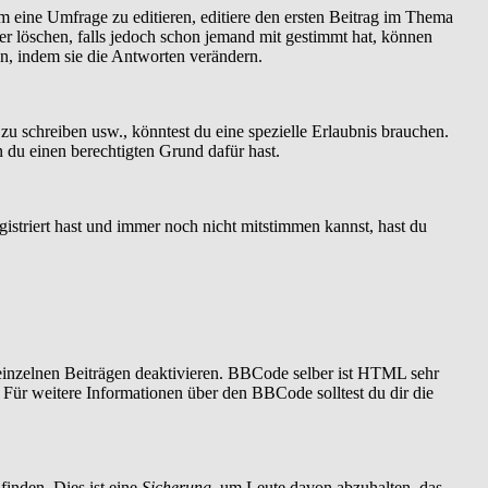
 eine Umfrage zu editieren, editiere den ersten Beitrag im Thema
r löschen, falls jedoch schon jemand mit gestimmt hat, können
en, indem sie die Antworten verändern.
 schreiben usw., könntest du eine spezielle Erlaubnis brauchen.
 du einen berechtigten Grund dafür hast.
istriert hast und immer noch nicht mitstimmen kannst, hast du
einzelnen Beiträgen deaktivieren. BBCode selber ist HTML sehr
 Für weitere Informationen über den BBCode solltest du dir die
finden. Dies ist eine
Sicherung
, um Leute davon abzuhalten, das