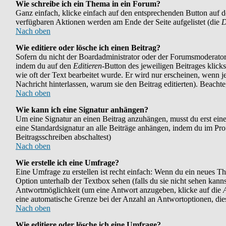
Wie schreibe ich ein Thema in ein Forum?
Ganz einfach, klicke einfach auf den entsprechenden Button auf der
verfügbaren Aktionen werden am Ende der Seite aufgelistet (die
D
Nach oben
Wie editiere oder lösche ich einen Beitrag?
Sofern du nicht der Boardadministrator oder der Forumsmoderator b
indem du auf den
Editieren
-Button des jeweiligen Beitrages klicks
wie oft der Text bearbeitet wurde. Er wird nur erscheinen, wenn jem
Nachricht hinterlassen, warum sie den Beitrag editierten). Beach
Nach oben
Wie kann ich eine Signatur anhängen?
Um eine Signatur an einen Beitrag anzuhängen, musst du erst eine i
eine Standardsignatur an alle Beiträge anhängen, indem du im Pr
Beitragsschreiben abschaltest)
Nach oben
Wie erstelle ich eine Umfrage?
Eine Umfrage zu erstellen ist recht einfach: Wenn du ein neues Them
Option unterhalb der Textbox sehen (falls du sie nicht sehen kann
Antwortmöglichkeit (um eine Antwort anzugeben, klicke auf die
eine automatische Grenze bei der Anzahl an Antwortoptionen, diese
Nach oben
Wie editiere oder lösche ich eine Umfrage?