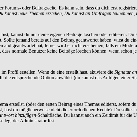
 Forums- oder Beitragsseite. Es kann sein, dass du dich erst registrier
u kannst neue Themen erstellen, Du kannst an Umfragen teilnehmen, 
ist, kannst du nur deine eigenen Beiträge löschen oder editieren. Du ka
t. Sollte jemand bereits auf den Beitrag geantwortet haben, wirst du ei
and geantwortet hat, ferner wird er nicht erscheinen, falls ein Moderato
te, dass normale Benutzer keine Beiträge löschen können, wenn schon je
m Profil erstellen. Wenn du eine erstellt hast, aktiviere die
Signatur a
ofil die entsprechende Option anwählst (du kannst das Anfügen einer S
a erstellst, (oder den ersten Beitrag eines Themas editierst, sofern du 
st, hast du möglicherweise nicht die erforderlichen Rechte). Du solltes
Antwort hinzufügen
-Schaltfläche. Du kannst auch ein Zeitlimit für die 
 legt der Administrator fest.