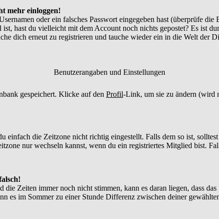
cht mehr einloggen!
 Usernamen oder ein falsches Passwort eingegeben hast (überprüfe die
l ist, hast du vielleicht mit dem Account noch nichts gepostet? Es ist d
he dich erneut zu registrieren und tauche wieder ein in die Welt der D
Benutzerangaben und Einstellungen
tenbank gespeichert. Klicke auf den
Profil
-Link, um sie zu ändern (wird
infach die Zeitzone nicht richtig eingestellt. Falls dem so ist, solltes
itzone nur wechseln kannst, wenn du ein registriertes Mitglied bist. Falls
falsch!
nd die Zeiten immer noch nicht stimmen, kann es daran liegen, dass das
nn es im Sommer zu einer Stunde Differenz zwischen deiner gewählte