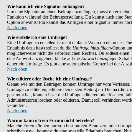
Wie kann ich eine Signatur anhängen?
Um eine Signatur an einen Beitrag anzuhängen, musst du erst eine im 
Funktion während der Beitragserstellung. Du kannst auch eine Stan
Option anwählst (du kannst das Anfügen einer Signatur immer noch
Nach oben
Wie erstelle ich eine Umfrage?
Eine Umfrage zu erstellen ist recht einfach: Wenn du ein neues Them
Erlaubnis dazu hast) solltest du die
Umfrage hinzufügen
-Option unt
möglicherweise nicht die erforderlichen Rechte). Du solltest eine
eine Antwort anzugeben, klicke auf die
Antwort hinzufügen
-Schalt
dauernde Umfrage. Es gibt eine automatische Grenze bei der Anzahl
Nach oben
Wie editiere oder lösche ich eine Umfrage?
Genau wie mit den Beiträgen können Umfrage nur vom Verfasser, F
Umfrage zu editieren, editiere den ersten Beitrag im Thema (die 
gestimmt hat, können User die Umfrage editieren oder löschen, fal
Administratoren löschen oder editieren. Damit soll verhindert wer
verändern.
Nach oben
Warum kann ich ein Forum nicht betreten?
Manche Foren können nur von bestimmten Benutzern oder Gruppen 
schreiben usw., könntest du eine spezielle Erlaubnis brauchen. N