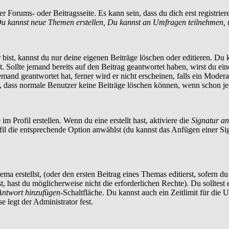
 Forums- oder Beitragsseite. Es kann sein, dass du dich erst registrier
u kannst neue Themen erstellen, Du kannst an Umfragen teilnehmen, 
ist, kannst du nur deine eigenen Beiträge löschen oder editieren. Du ka
t. Sollte jemand bereits auf den Beitrag geantwortet haben, wirst du ei
and geantwortet hat, ferner wird er nicht erscheinen, falls ein Moderato
te, dass normale Benutzer keine Beiträge löschen können, wenn schon je
m Profil erstellen. Wenn du eine erstellt hast, aktiviere die
Signatur a
ofil die entsprechende Option anwählst (du kannst das Anfügen einer S
a erstellst, (oder den ersten Beitrag eines Themas editierst, sofern du 
st, hast du möglicherweise nicht die erforderlichen Rechte). Du solltes
Antwort hinzufügen
-Schaltfläche. Du kannst auch ein Zeitlimit für die 
 legt der Administrator fest.