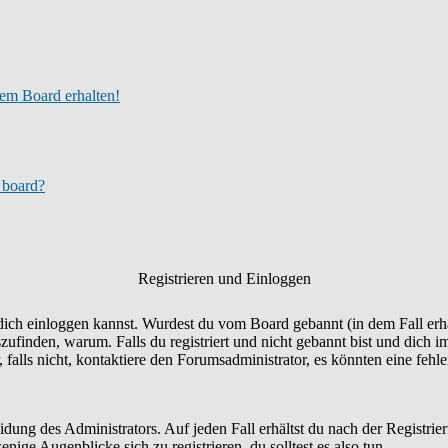
em Board erhalten!
s board?
Registrieren und Einloggen
u dich einloggen kannst. Wurdest du vom Board gebannt (in dem Fall erhä
finden, warum. Falls du registriert und nicht gebannt bist und dich 
falls nicht, kontaktiere den Forumsadministrator, es könnten eine fehl
eidung des Administrators. Auf jeden Fall erhältst du nach der Registrie
nige Augenblicke sich zu registrieren, du solltest es also tun.