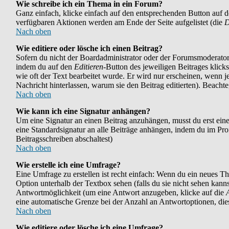
Wie schreibe ich ein Thema in ein Forum?
Ganz einfach, klicke einfach auf den entsprechenden Button auf der
verfügbaren Aktionen werden am Ende der Seite aufgelistet (die
D
Nach oben
Wie editiere oder lösche ich einen Beitrag?
Sofern du nicht der Boardadministrator oder der Forumsmoderator b
indem du auf den
Editieren
-Button des jeweiligen Beitrages klicks
wie oft der Text bearbeitet wurde. Er wird nur erscheinen, wenn jem
Nachricht hinterlassen, warum sie den Beitrag editierten). Beach
Nach oben
Wie kann ich eine Signatur anhängen?
Um eine Signatur an einen Beitrag anzuhängen, musst du erst eine i
eine Standardsignatur an alle Beiträge anhängen, indem du im Pr
Beitragsschreiben abschaltest)
Nach oben
Wie erstelle ich eine Umfrage?
Eine Umfrage zu erstellen ist recht einfach: Wenn du ein neues Them
Option unterhalb der Textbox sehen (falls du sie nicht sehen kann
Antwortmöglichkeit (um eine Antwort anzugeben, klicke auf die
eine automatische Grenze bei der Anzahl an Antwortoptionen, diese
Nach oben
Wie editiere oder lösche ich eine Umfrage?