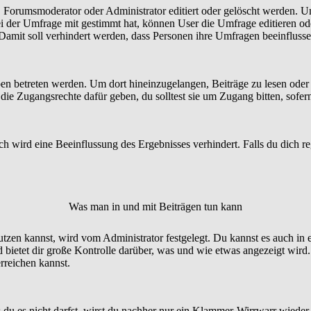
orumsmoderator oder Administrator editiert oder gelöscht werden. Um
der Umfrage mit gestimmt hat, können User die Umfrage editieren ode
 Damit soll verhindert werden, dass Personen ihre Umfragen beeinfluss
etreten werden. Um dort hineinzugelangen, Beiträge zu lesen oder zu
e Zugangsrechte dafür geben, du solltest sie um Zugang bitten, sofern
 wird eine Beeinflussung des Ergebnisses verhindert. Falls du dich reg
Was man in und mit Beiträgen tun kann
n kannst, wird vom Administrator festgelegt. Du kannst es auch in 
bietet dir große Kontrolle darüber, was und wie etwas angezeigt wird.
rreichen kannst.
 du es nicht darfst, wirst du nachher nur ein Klammer-Wirrwarr wieder 