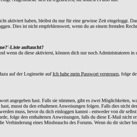
ht aktiviert haben, bleibst du nur für eine gewisse Zeit eingeloggt. 
gen. Dies ist nicht empfehlenswert, wenn du an einem fremden Rechner s
ne?'-Liste auftaucht?
und wenn du diese aktivierst, können dich nur noch Administratoren in d
azu auf der Loginseite auf
Ich habe mein Passwort vergessen
, folge d
wort angegeben hast. Falls sie stimmen, gibt es zwei Möglichkeiten, w
hast, musst du den erhaltenen Anweisungen folgen. Falls dies nicht der 
rt werden muss, bevor du dich einloggen kannst - entweder von dir selbs
urde, folge den enthaltenen Anweisungen, falls du diese E-Mail nicht er
e Verhinderung eines Missbrauchs des Forums. Wenn du dir sicher bist,