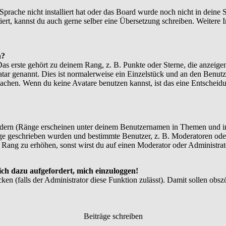
 Sprache nicht installiert hat oder das Board wurde noch nicht in dein
xistiert, kannst du auch gerne selber eine Übersetzung schreiben. Weite
n?
 erste gehört zu deinem Rang, z. B. Punkte oder Sterne, die anzeigen
atar genannt. Dies ist normalerweise ein Einzelstück und an den Benutz
achen. Wenn du keine Avatare benutzen kannst, ist das eine Entscheidu
ndern (Ränge erscheinen unter deinem Benutzernamen in Themen und in
e geschrieben wurden und bestimmte Benutzer, z. B. Moderatoren oder
 Rang zu erhöhen, sonst wirst du auf einen Moderator oder Administrato
ich dazu aufgefordert, mich einzuloggen!
cken (falls der Administrator diese Funktion zulässt). Damit sollen o
Beiträge schreiben