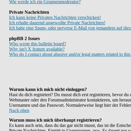
Wie werde ich ein Gruppenmoderator?
Private Nachrichten
Ich kann keine Privaten Nachrichten verschicken!
Ich erhalte dauernd ungewollte Private Nachrichten!
Ich habe eine Spam- oder perverse E-Mail von jemandem auf dies
phpBB 2 Issues
Who wrote this bulletin board?
Why isn't X feature available?
Who do I contact about abusive and/or legal matters related to thi
Warum kann ich mich nicht einloggen?
Hast du dich registriert? Du musst dich erst registrieren, bevor d
Webmaster oder den Forumsadministrator kontaktieren, um herauszu
Usernamen und das Passwort. Normalerweise liegt hier der Fehler, 
Nach oben
Warum muss ich mich überhaupt registrieren?
Es kann auch sein, dass du das gar nicht musst, das ist die Entsch
Private Nachrichten, Eintritt in Usergruppen, usw. Es dauert nur we