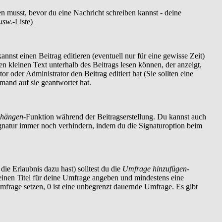
en musst, bevor du eine Nachricht schreiben kannst - deine
usw.
-Liste)
nnst einen Beitrag editieren (eventuell nur für eine gewisse Zeit)
nen kleinen Text unterhalb des Beitrags lesen können, der anzeigt,
r oder Administrator den Beitrag editiert hat (Sie sollten eine
mand auf sie geantwortet hat.
nhängen
-Funktion während der Beitragserstellung. Du kannst auch
ignatur immer noch verhindern, indem du die Signaturoption beim
die Erlaubnis dazu hast) solltest du die
Umfrage hinzufügen
-
t einen Titel für deine Umfrage angeben und mindestens eine
Umfrage setzen, 0 ist eine unbegrenzt dauernde Umfrage. Es gibt