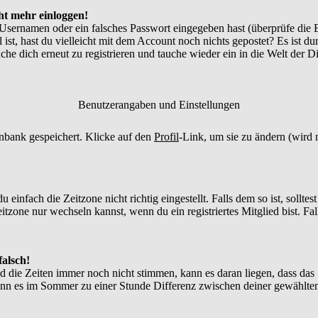
cht mehr einloggen!
 Usernamen oder ein falsches Passwort eingegeben hast (überprüfe die
l ist, hast du vielleicht mit dem Account noch nichts gepostet? Es ist d
he dich erneut zu registrieren und tauche wieder ein in die Welt der D
Benutzerangaben und Einstellungen
tenbank gespeichert. Klicke auf den
Profil
-Link, um sie zu ändern (wird
infach die Zeitzone nicht richtig eingestellt. Falls dem so ist, solltes
itzone nur wechseln kannst, wenn du ein registriertes Mitglied bist. Falls
falsch!
nd die Zeiten immer noch nicht stimmen, kann es daran liegen, dass das
nn es im Sommer zu einer Stunde Differenz zwischen deiner gewählte