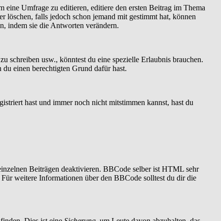
 eine Umfrage zu editieren, editiere den ersten Beitrag im Thema
r löschen, falls jedoch schon jemand mit gestimmt hat, können
en, indem sie die Antworten verändern.
 schreiben usw., könntest du eine spezielle Erlaubnis brauchen.
 du einen berechtigten Grund dafür hast.
istriert hast und immer noch nicht mitstimmen kannst, hast du
einzelnen Beiträgen deaktivieren. BBCode selber ist HTML sehr
 Für weitere Informationen über den BBCode solltest du dir die
finden. Dies ist eine
Sicherung
, um Leute davon abzuhalten, das