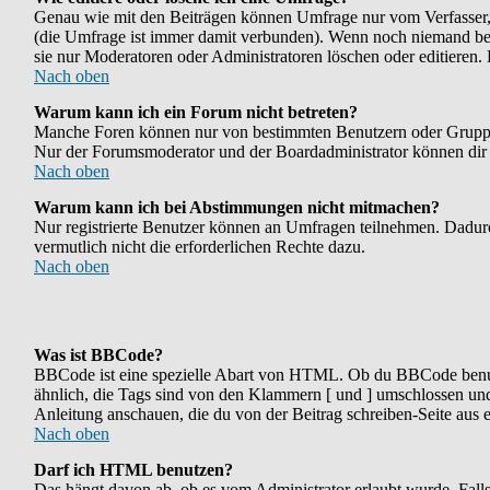
Genau wie mit den Beiträgen können Umfrage nur vom Verfasser, F
(die Umfrage ist immer damit verbunden). Wenn noch niemand bei 
sie nur Moderatoren oder Administratoren löschen oder editieren.
Nach oben
Warum kann ich ein Forum nicht betreten?
Manche Foren können nur von bestimmten Benutzern oder Gruppen b
Nur der Forumsmoderator und der Boardadministrator können dir di
Nach oben
Warum kann ich bei Abstimmungen nicht mitmachen?
Nur registrierte Benutzer können an Umfragen teilnehmen. Dadurch
vermutlich nicht die erforderlichen Rechte dazu.
Nach oben
Was ist BBCode?
BBCode ist eine spezielle Abart von HTML. Ob du BBCode benutze
ähnlich, die Tags sind von den Klammern [ und ] umschlossen und 
Anleitung anschauen, die du von der Beitrag schreiben-Seite aus e
Nach oben
Darf ich HTML benutzen?
Das hängt davon ab, ob es vom Administrator erlaubt wurde. Falls