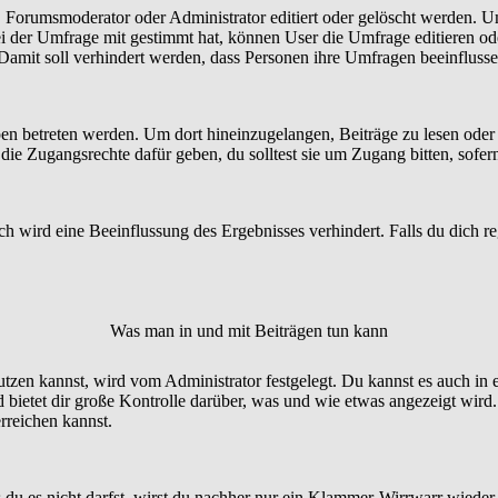
orumsmoderator oder Administrator editiert oder gelöscht werden. Um
der Umfrage mit gestimmt hat, können User die Umfrage editieren ode
 Damit soll verhindert werden, dass Personen ihre Umfragen beeinfluss
etreten werden. Um dort hineinzugelangen, Beiträge zu lesen oder zu
e Zugangsrechte dafür geben, du solltest sie um Zugang bitten, sofern
 wird eine Beeinflussung des Ergebnisses verhindert. Falls du dich reg
Was man in und mit Beiträgen tun kann
n kannst, wird vom Administrator festgelegt. Du kannst es auch in 
bietet dir große Kontrolle darüber, was und wie etwas angezeigt wird.
rreichen kannst.
 du es nicht darfst, wirst du nachher nur ein Klammer-Wirrwarr wieder 