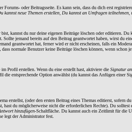
 Forums- oder Beitragsseite. Es kann sein, dass du dich erst registrier
u kannst neue Themen erstellen, Du kannst an Umfragen teilnehmen, 
ist, kannst du nur deine eigenen Beiträge löschen oder editieren. Du ka
t. Sollte jemand bereits auf den Beitrag geantwortet haben, wirst du ei
and geantwortet hat, ferner wird er nicht erscheinen, falls ein Moderato
te, dass normale Benutzer keine Beiträge löschen können, wenn schon je
m Profil erstellen. Wenn du eine erstellt hast, aktiviere die
Signatur a
ofil die entsprechende Option anwählst (du kannst das Anfügen einer S
a erstellst, (oder den ersten Beitrag eines Themas editierst, sofern du 
st, hast du möglicherweise nicht die erforderlichen Rechte). Du solltes
Antwort hinzufügen
-Schaltfläche. Du kannst auch ein Zeitlimit für die 
 legt der Administrator fest.