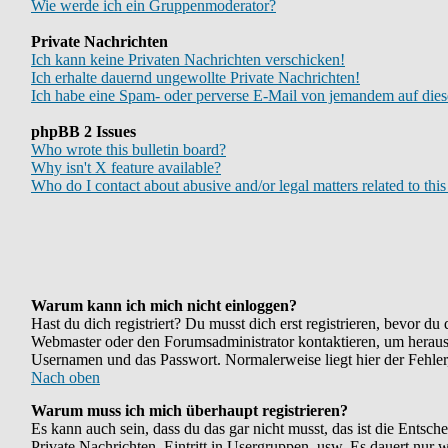
Wie werde ich ein Gruppenmoderator?
Private Nachrichten
Ich kann keine Privaten Nachrichten verschicken!
Ich erhalte dauernd ungewollte Private Nachrichten!
Ich habe eine Spam- oder perverse E-Mail von jemandem auf dies
phpBB 2 Issues
Who wrote this bulletin board?
Why isn't X feature available?
Who do I contact about abusive and/or legal matters related to thi
Warum kann ich mich nicht einloggen?
Hast du dich registriert? Du musst dich erst registrieren, bevor d
Webmaster oder den Forumsadministrator kontaktieren, um herauszu
Usernamen und das Passwort. Normalerweise liegt hier der Fehler, 
Nach oben
Warum muss ich mich überhaupt registrieren?
Es kann auch sein, dass du das gar nicht musst, das ist die Entsch
Private Nachrichten, Eintritt in Usergruppen, usw. Es dauert nur we