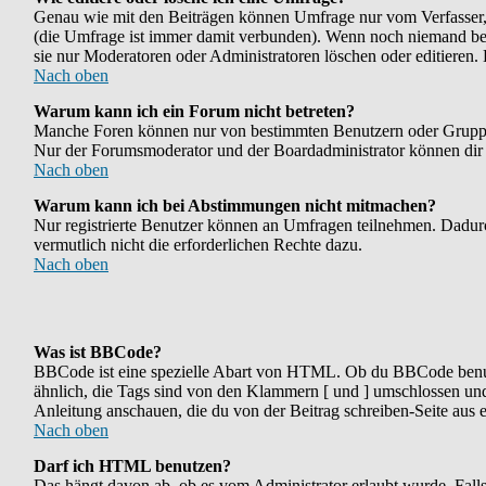
Genau wie mit den Beiträgen können Umfrage nur vom Verfasser, F
(die Umfrage ist immer damit verbunden). Wenn noch niemand bei 
sie nur Moderatoren oder Administratoren löschen oder editieren.
Nach oben
Warum kann ich ein Forum nicht betreten?
Manche Foren können nur von bestimmten Benutzern oder Gruppen b
Nur der Forumsmoderator und der Boardadministrator können dir di
Nach oben
Warum kann ich bei Abstimmungen nicht mitmachen?
Nur registrierte Benutzer können an Umfragen teilnehmen. Dadurch
vermutlich nicht die erforderlichen Rechte dazu.
Nach oben
Was ist BBCode?
BBCode ist eine spezielle Abart von HTML. Ob du BBCode benutze
ähnlich, die Tags sind von den Klammern [ und ] umschlossen und 
Anleitung anschauen, die du von der Beitrag schreiben-Seite aus e
Nach oben
Darf ich HTML benutzen?
Das hängt davon ab, ob es vom Administrator erlaubt wurde. Falls