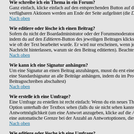
Wie schreibe ich ein Thema in ein Forum?
Ganz einfach, klicke einfach auf den entsprechenden Button auf der
verfügbaren Aktionen werden am Ende der Seite aufgelistet (die
D
Nach oben
Wie editiere oder lösche ich einen Beitrag?
Sofern du nicht der Boardadministrator oder der Forumsmoderator b
indem du auf den
Editieren
-Button des jeweiligen Beitrages klicks
wie oft der Text bearbeitet wurde. Er wird nur erscheinen, wenn jem
Nachricht hinterlassen, warum sie den Beitrag editierten). Beach
Nach oben
Wie kann ich eine Signatur anhängen?
Um eine Signatur an einen Beitrag anzuhängen, musst du erst eine i
eine Standardsignatur an alle Beiträge anhängen, indem du im Pr
Beitragsschreiben abschaltest)
Nach oben
Wie erstelle ich eine Umfrage?
Eine Umfrage zu erstellen ist recht einfach: Wenn du ein neues Them
Option unterhalb der Textbox sehen (falls du sie nicht sehen kann
Antwortmöglichkeit (um eine Antwort anzugeben, klicke auf die
eine automatische Grenze bei der Anzahl an Antwortoptionen, diese
Nach oben
Wie editiere oder lösche ich eine Umfrage?