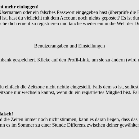
cht mehr einloggen!
 Usernamen oder ein falsches Passwort eingegeben hast (überprüfe die
l ist, hast du vielleicht mit dem Account noch nichts gepostet? Es ist d
he dich erneut zu registrieren und tauche wieder ein in die Welt der D
Benutzerangaben und Einstellungen
tenbank gespeichert. Klicke auf den
Profil
-Link, um sie zu ändern (wird
infach die Zeitzone nicht richtig eingestellt. Falls dem so ist, solltes
itzone nur wechseln kannst, wenn du ein registriertes Mitglied bist. Falls
falsch!
nd die Zeiten immer noch nicht stimmen, kann es daran liegen, dass das
nn es im Sommer zu einer Stunde Differenz zwischen deiner gewählte