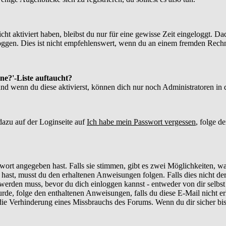
ht aktiviert haben, bleibst du nur für eine gewisse Zeit eingeloggt. 
gen. Dies ist nicht empfehlenswert, wenn du an einem fremden Rechner s
ne?'-Liste auftaucht?
und wenn du diese aktivierst, können dich nur noch Administratoren in d
azu auf der Loginseite auf
Ich habe mein Passwort vergessen
, folge d
wort angegeben hast. Falls sie stimmen, gibt es zwei Möglichkeiten, w
hast, musst du den erhaltenen Anweisungen folgen. Falls dies nicht der 
rt werden muss, bevor du dich einloggen kannst - entweder von dir selbs
urde, folge den enthaltenen Anweisungen, falls du diese E-Mail nicht er
e Verhinderung eines Missbrauchs des Forums. Wenn du dir sicher bist,