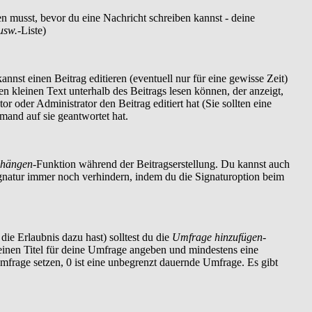
en musst, bevor du eine Nachricht schreiben kannst - deine
usw.
-Liste)
nnst einen Beitrag editieren (eventuell nur für eine gewisse Zeit)
nen kleinen Text unterhalb des Beitrags lesen können, der anzeigt,
r oder Administrator den Beitrag editiert hat (Sie sollten eine
mand auf sie geantwortet hat.
nhängen
-Funktion während der Beitragserstellung. Du kannst auch
ignatur immer noch verhindern, indem du die Signaturoption beim
die Erlaubnis dazu hast) solltest du die
Umfrage hinzufügen
-
t einen Titel für deine Umfrage angeben und mindestens eine
Umfrage setzen, 0 ist eine unbegrenzt dauernde Umfrage. Es gibt