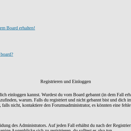
em Board erhalten!
s board?
Registrieren und Einloggen
u dich einloggen kannst. Wurdest du vom Board gebannt (in dem Fall erhä
finden, warum. Falls du registriert und nicht gebannt bist und dich 
falls nicht, kontaktiere den Forumsadministrator, es könnten eine fehl
eidung des Administrators. Auf jeden Fall erhältst du nach der Registrie
nige Augenblicke sich zu registrieren, du solltest es also tun.