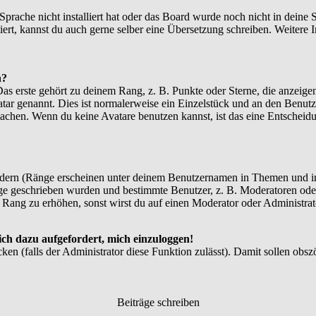
 Sprache nicht installiert hat oder das Board wurde noch nicht in dein
xistiert, kannst du auch gerne selber eine Übersetzung schreiben. Weite
n?
 erste gehört zu deinem Rang, z. B. Punkte oder Sterne, die anzeigen
atar genannt. Dies ist normalerweise ein Einzelstück und an den Benutz
achen. Wenn du keine Avatare benutzen kannst, ist das eine Entscheidu
ndern (Ränge erscheinen unter deinem Benutzernamen in Themen und in
e geschrieben wurden und bestimmte Benutzer, z. B. Moderatoren oder
 Rang zu erhöhen, sonst wirst du auf einen Moderator oder Administrato
ich dazu aufgefordert, mich einzuloggen!
cken (falls der Administrator diese Funktion zulässt). Damit sollen o
Beiträge schreiben