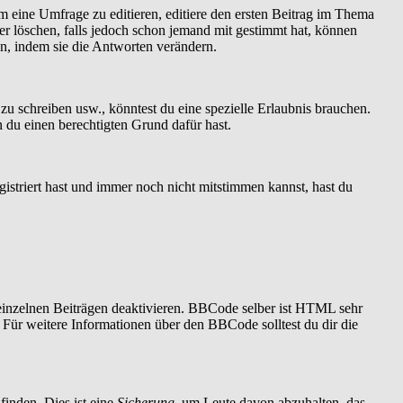
 eine Umfrage zu editieren, editiere den ersten Beitrag im Thema
r löschen, falls jedoch schon jemand mit gestimmt hat, können
en, indem sie die Antworten verändern.
 schreiben usw., könntest du eine spezielle Erlaubnis brauchen.
 du einen berechtigten Grund dafür hast.
istriert hast und immer noch nicht mitstimmen kannst, hast du
einzelnen Beiträgen deaktivieren. BBCode selber ist HTML sehr
 Für weitere Informationen über den BBCode solltest du dir die
finden. Dies ist eine
Sicherung
, um Leute davon abzuhalten, das