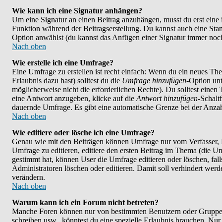
Wie kann ich eine Signatur anhängen?
Um eine Signatur an einen Beitrag anzuhängen, musst du erst eine im 
Funktion während der Beitragserstellung. Du kannst auch eine Stan
Option anwählst (du kannst das Anfügen einer Signatur immer noch
Nach oben
Wie erstelle ich eine Umfrage?
Eine Umfrage zu erstellen ist recht einfach: Wenn du ein neues Them
Erlaubnis dazu hast) solltest du die
Umfrage hinzufügen
-Option unt
möglicherweise nicht die erforderlichen Rechte). Du solltest eine
eine Antwort anzugeben, klicke auf die
Antwort hinzufügen
-Schalt
dauernde Umfrage. Es gibt eine automatische Grenze bei der Anzahl
Nach oben
Wie editiere oder lösche ich eine Umfrage?
Genau wie mit den Beiträgen können Umfrage nur vom Verfasser, F
Umfrage zu editieren, editiere den ersten Beitrag im Thema (die 
gestimmt hat, können User die Umfrage editieren oder löschen, fal
Administratoren löschen oder editieren. Damit soll verhindert wer
verändern.
Nach oben
Warum kann ich ein Forum nicht betreten?
Manche Foren können nur von bestimmten Benutzern oder Gruppen 
schreiben usw., könntest du eine spezielle Erlaubnis brauchen. N