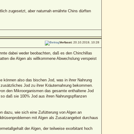
tlich zugesetzt, aber naturnah ernährte Chins dürften
Verfasst:
20.10.2019, 10:28
onnte dabei weder beobachten, daß es den Chinchillas
hatten die Algen als willkommene Abwechslung verspeist
ie können also das bischen Jod, was in ihrer Nahrung
n zusätzliches Jod zu ihrer Kräuternahrung bekommen.
h von den Mikroorganismen das gesamte enthaltene Jod
n, so daß sie 100% Jod aus ihren Nahrungspflanzen
n dazu, wie sich eine Zufütterung von Algen an
hilddrüsenproblemen mit Algen als Zusatzangebot durchaus
metallgehalt der Algen, der teilweise exorbitant hoch