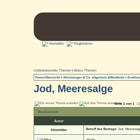
Anmelden
Registrieren
Unbeantwortete Themen
|
Aktive Themen
Foren-Übersicht
»
Kleinsäuger & Co. allgemein (öffentlich)
»
Ernähru
Jod, Meeresalge
Seite
1
von
1
[ 
Druckansicht
Autor
Betreff des Beitrags:
Jod, Meeresal
Chinchifan