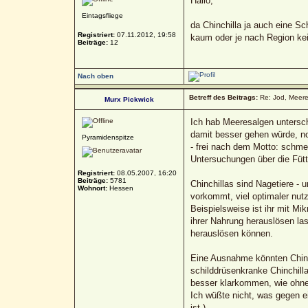
Hallo,
Eintagsfliege
da Chinchilla ja auch eine Sc
Registriert:
07.11.2012, 19:58
kaum oder je nach Region k
Beiträge:
12
Nach oben
Betreff des Beitrags:
Re: Jod, Meere
Murx Pickwick
Ich hab Meeresalgen untersch
damit besser gehen würde, no
Pyramidenspitze
- frei nach dem Motto: schmec
Untersuchungen über die Fütt
Registriert:
08.05.2007, 16:20
Beiträge:
5781
Chinchillas sind Nagetiere -
Wohnort:
Hessen
vorkommt, viel optimaler nut
Beispielsweise ist ihr mit M
ihrer Nahrung herauslösen la
herauslösen können.
Eine Ausnahme könnten Chinch
schilddrüsenkranke Chinchill
besser klarkommen, wie ohne
Ich wüßte nicht, was gegen ei
ist.)