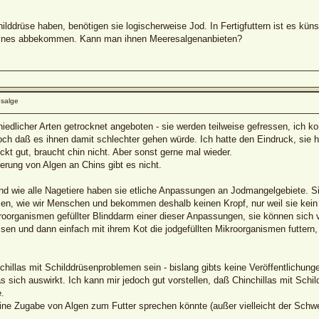
hilddrüse haben, benötigen sie logischerweise Jod. In Fertigfuttern ist es küns
eines abbekommen. Kann man ihnen Meeresalgenanbieten?
salge
iedlicher Arten getrocknet angeboten - sie werden teilweise gefressen, ich k
ch daß es ihnen damit schlechter gehen würde. Ich hatte den Eindruck, sie 
kt gut, braucht chin nicht. Aber sonst gerne mal wieder.
erung von Algen an Chins gibt es nicht.
 und wie alle Nagetiere haben sie etliche Anpassungen an Jodmangelgebiete. S
zen, wie wir Menschen und bekommen deshalb keinen Kropf, nur weil sie kei
ikroorganismen gefüllter Blinddarm einer dieser Anpassungen, sie können sic
ssen und dann einfach mit ihrem Kot die jodgefüllten Mikroorganismen futter
illas mit Schilddrüsenproblemen sein - bislang gibts keine Veröffentlichunge
as sich auswirkt. Ich kann mir jedoch gut vorstellen, daß Chinchillas mit Sc
.
ne Zugabe von Algen zum Futter sprechen könnte (außer vielleicht der Schwer