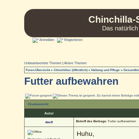
Chinchilla-
Das natürlich
Anmelden
Registrieren
Unbeantwortete Themen
|
Aktive Themen
Foren-Übersicht
»
Chinchillas (öffentlich)
»
Haltung und Pflege
»
Gesundhei
Futter aufbewahren
Druckansicht
Autor
Betreff des Beitrags:
Futter aufbewahren
davX
Huhu,