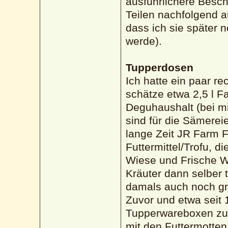
ausführlichere Besch
Teilen nachfolgend 
dass ich sie später 
werde).
Tupperdosen
Ich hatte ein paar re
schätze etwa 2,5 l 
Deguhaushalt (bei mi
sind für die Sämerei
lange Zeit JR Farm F
Futtermittel/Trofu, di
Wiese und Frische W
Kräuter dann selber 
damals auch noch gr
Zuvor und etwa seit 
Tupperwareboxen zum
mit den Futtermotten