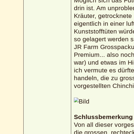
Möglich sich das Fu
drin ist. Am unprob
Kräuter, getrocknete
eigentlich in einer l
Kunststofftüten würd
so gelagert werden s
JR Farm Grosspackun
Premium... also noch
war) und etwas im H
ich vermute es dürf
handeln, die zu gros
vorgestellten Chinch
Schlussbemerkung
Von all dieser vorge
die grossen, rechtec