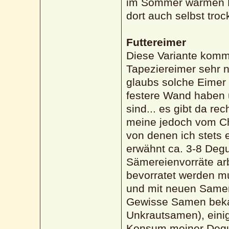
im Sommer warmen D
dort auch selbst troc
Futtereimer
Diese Variante kommt
Tapeziereimer sehr 
glaubs solche Eimer 
festere Wand haben 
sind... es gibt da re
meine jedoch vom Ch
von denen ich stets 
erwähnt ca. 3-8 Degu
Sämereienvorräte arbe
bevorratet werden m
und mit neuen Samenv
Gewisse Samen bekam
Unkrautsamen), eini
Konsum meiner Degus 