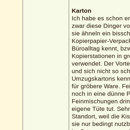
Karton
Ich habe es schon e
zwar diese Dinger vo
sie ähneln ein bissc
Kopierpapier-Verpack
Büroalltag kennt, bz
Kopierstationen in g
verwendet. Der Vortei
und sich nicht so sc
Umzugskartons kennt
für gröbere Ware. F
noch in eine dünne 
Feinmischungen drin
eigene Tüte tut. Sehr
Standort, weil die K
sie nur bedingt nutz