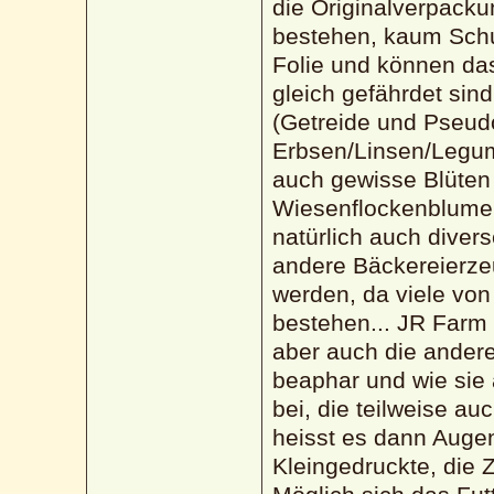
die Originalverpacku
bestehen, kaum Schu
Folie und können das 
gleich gefährdet sin
(Getreide und Pseudo
Erbsen/Linsen/Legu
auch gewisse Blüten 
Wiesenflockenblumen,
natürlich auch divers
andere Bäckereierze
werden, da viele vo
bestehen... JR Farm i
aber auch die andere
beaphar und wie sie 
bei, die teilweise au
heisst es dann Auge
Kleingedruckte, die 