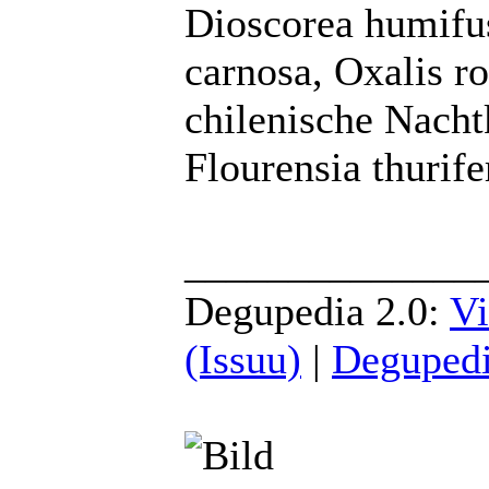
Dioscorea humifus
carnosa, Oxalis r
chilenische Nacht
Flourensia thurif
______________
Degupedia 2.0:
Vi
(Issuu)
|
Degupedi