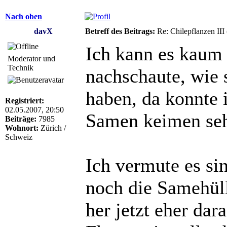
Nach oben
davX
Betreff des Beitrags:
Re: Chilepflanzen III
Ich kann es kaum 
Moderator und
Technik
nachschaute, wie
haben, da konnte 
Registriert:
02.05.2007, 20:50
Samen keimen se
Beiträge:
7985
Wohnort:
Zürich /
Schweiz
Ich vermute es sin
noch die Samehül
her jetzt eher da