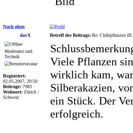
Nach oben
davX
Betreff des Beitrags:
Re: Chilepflanzen III
Schlussbemerkunge
Moderator und
Technik
Viele Pflanzen si
wirklich kam, war
Registriert:
02.05.2007, 20:50
Silberakazien, von
Beiträge:
7985
Wohnort:
Zürich /
ein Stück. Der Ver
Schweiz
erfolgreich.