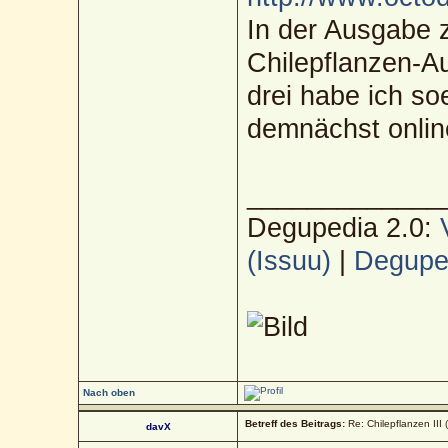
In der Ausgabe z
Chilepflanzen-A
drei habe ich soe
demnächst online
_____________
Degupedia 2.0:
(Issuu)
|
Deguped
Nach oben
Betreff des Beitrags:
Re: Chilepflanzen III 
davX