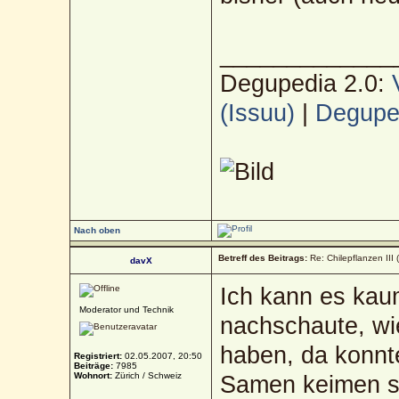
_____________
Degupedia 2.0:
(Issuu)
|
Deguped
Nach oben
Betreff des Beitrags:
Re: Chilepflanzen III 
davX
Ich kann es kau
Moderator und Technik
nachschaute, w
haben, da konnte
Registriert:
02.05.2007, 20:50
Beiträge:
7985
Wohnort:
Zürich / Schweiz
Samen keimen 