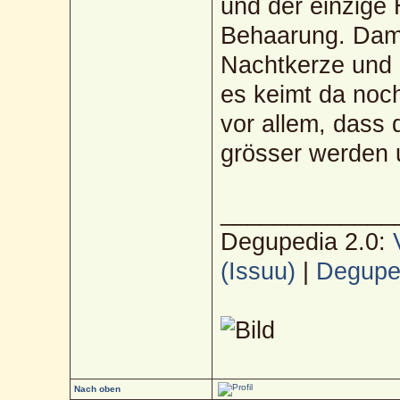
und der einzige 
Behaarung. Dami
Nachtkerze und 
es keimt da noc
vor allem, dass 
grösser werden u
_____________
Degupedia 2.0:
(Issuu)
|
Deguped
Nach oben