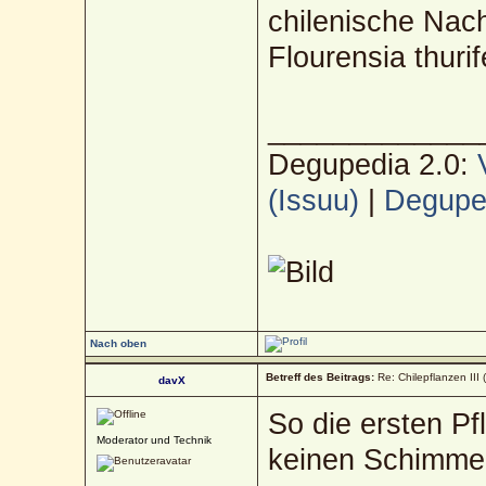
chilenische Nac
Flourensia thuri
_____________
Degupedia 2.0:
(Issuu)
|
Deguped
Nach oben
Betreff des Beitrags:
Re: Chilepflanzen III 
davX
So die ersten P
Moderator und Technik
keinen Schimmer