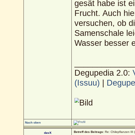
gesät habe ist e
Frucht. Auch hier
versuchen, ob d
Samenschale lei
Wasser besser e
_____________
Degupedia 2.0:
(Issuu)
|
Deguped
Nach oben
Betreff des Beitrags:
Re: Chilepflanzen III 
davX