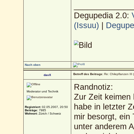
_____________
Degupedia 2.0:
(Issuu)
|
Deguped
Nach oben
Betreff des Beitrags:
Re: Chilepflanzen III 
davX
Randnotiz:
Moderator und Technik
Zur Zeit keimen 
habe in letzter 
Registriert:
02.05.2007, 20:50
Beiträge:
7985
Wohnort:
Zürich / Schweiz
mir besorgt, ein 
unter anderem A