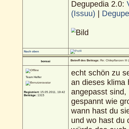
Degupedia 2.0:
(Issuu)
|
Deguped
Nach oben
Betreff des Beitrags:
Re: Chilepflanzen III 
bonsai
echt schön zu s
Team Helfer
an dieses klima 
angepasst sind,
Registriert:
15.05.2011, 19:42
Beiträge:
1315
gespannt wie gr
wann hast du sie
und wo hast du 