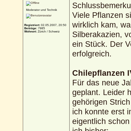
Schlussbemerkun
Moderator und Technik
Viele Pflanzen s
wirklich kam, wa
Registriert:
02.05.2007, 20:50
Beiträge:
7985
Wohnort:
Zürich / Schweiz
Silberakazien, v
ein Stück. Der V
erfolgreich.
Chilepflanzen I
Für das neue Ja
geplant. Leider 
gehörigen Stric
ich konnte erst 
eigentlich schon
ich bisher: