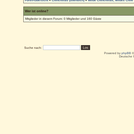
Foren-Übersicht
»
Chinchillas (öffentlich)
»
Wilde Chinchillas, wildes Chile
Wer ist online?
Mitglieder in diesem Forum: 0 Mitglieder und 160 Gäste
Suche nach:
Powered by
phpBB
©
Deutsche 