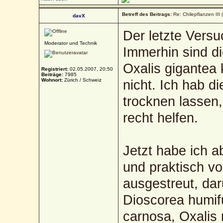
Betreff des Beitrags:
Re: Chilepflanzen III 
davX
Der letzte Versuc
Moderator und Technik
Immerhin sind d
Oxalis gigantea
Registriert:
02.05.2007, 20:50
Beiträge:
7985
Wohnort:
Zürich / Schweiz
nicht. Ich hab d
trocknen lassen,
recht helfen.
Jetzt habe ich a
und praktisch v
ausgestreut, dar
Dioscorea humifu
carnosa, Oxalis