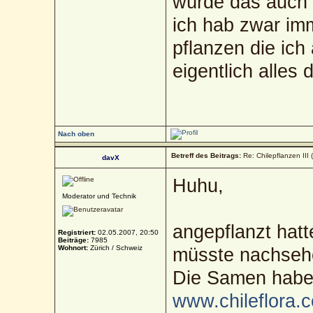
würde das auch 
ich hab zwar im
pflanzen die ich
eigentlich alles
Nach oben
Betreff des Beitrags:
Re: Chilepflanzen III 
davX
Huhu,
Moderator und Technik
angepflanzt hatt
Registriert:
02.05.2007, 20:50
Beiträge:
7985
Wohnort:
Zürich / Schweiz
müsste nachseh
Die Samen habe 
www.chileflora.