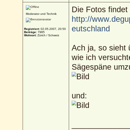
Die Fotos findet 
Moderator und Technik
http://www.degup
eutschland
Registriert:
02.05.2007, 20:50
Beiträge:
7985
Wohnort:
Zürich / Schweiz
Ach ja, so sieht
wie ich versuch
Sägespäne umzu
und:
_____________