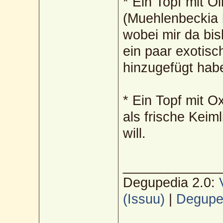
* Ein Topf mit Ö
(Muehlenbeckia 
wobei mir da bi
ein paar exotisc
hinzugefügt habe
* Ein Topf mit O
als frische Kei
will.
_____________
Degupedia 2.0:
(Issuu)
|
Deguped