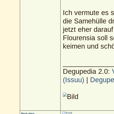
Ich vermute es s
die Samehülle d
jetzt eher darau
Flourensia soll 
keimen und sch
_____________
Degupedia 2.0:
(Issuu)
|
Deguped
Nach oben