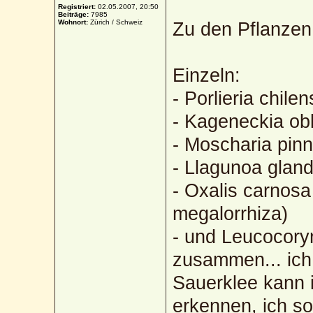
Registriert:
02.05.2007, 20:50
Beiträge:
7985
Wohnort:
Zürich / Schweiz
Zu den Pflanzen
Einzeln:
- Porlieria chil
- Kageneckia ob
- Moscharia pinn
- Llagunoa glan
- Oxalis carnosa
megalorrhiza)
- und Leucocory
zusammen... ich
Sauerklee kann i
erkennen, ich s