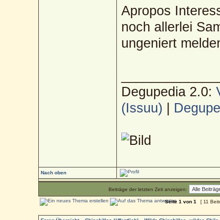
Apropos Interess
noch allerlei Sam
ungeniert melde
_____________
Degupedia 2.0:
(Issuu)
|
Deguped
Nach oben
Beiträge der letzten Zeit anzeigen:
Seite
1
von
1
[ 11 Beit