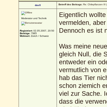
Betreff des Beitrags:
Re: Chilepflanzen III 
davX
Eigentlich wollt
Moderator und Technik
vermelden, aber 
Dennoch es ist n
Registriert:
02.05.2007, 20:50
Beiträge:
7985
Wohnort:
Zürich / Schweiz
Was meine neuen
gleich Null, die
entweder ein od
vermutlich von 
hab das Tier ni
schon ziemich e
viel zur Sache. 
dass die verwend