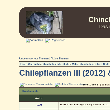
Chinc
Das 
Anmelden
Registrieren
Unbeantwortete Themen
|
Aktive Themen
Foren-Übersicht
»
Chinchillas (öffentlich)
»
Wilde Chinchillas, wildes Chile
Chilepflanzen III (2012) 
Seite
1
von
1
[ 11 Beit
Druckansicht
Autor
Betreff des Beitrags:
Chilepflanzen III (201
davX