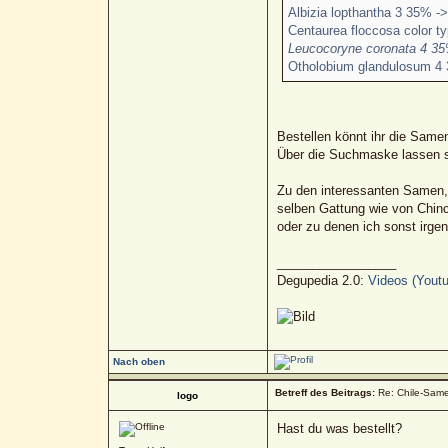
Albizia lopthantha 3 35% ->
Centaurea floccosa color t
Leucocoryne coronata 4 35
Otholobium glandulosum 4 
Bestellen könnt ihr die Same
Über die Suchmaske lassen si
Zu den interessanten Samen, w
selben Gattung wie von Chinc
oder zu denen ich sonst irge
_________________
Degupedia 2.0:
Videos (Youtu
Nach oben
Betreff des Beitrags:
Re: Chile-Samen
logo
Hast du was bestellt?