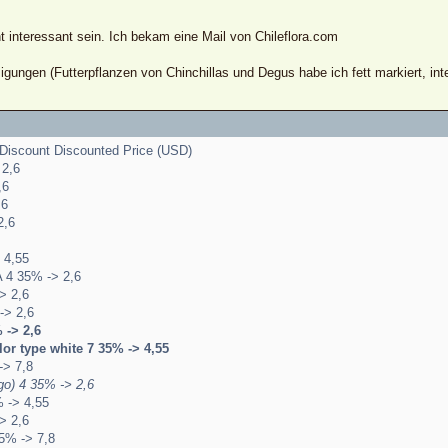
cht interessant sein. Ich bekam eine Mail von Chileflora.com
igungen (Futterpflanzen von Chinchillas und Degus habe ich fett markiert, in
Discount Discounted Price (USD)
 2,6
,6
,6
2,6
 4,55
 A 4 35% -> 2,6
> 2,6
-> 2,6
 -> 2,6
or type white 7 35% -> 4,55
-> 7,8
go) 4 35% -> 2,6
% -> 4,55
> 2,6
5% -> 7,8