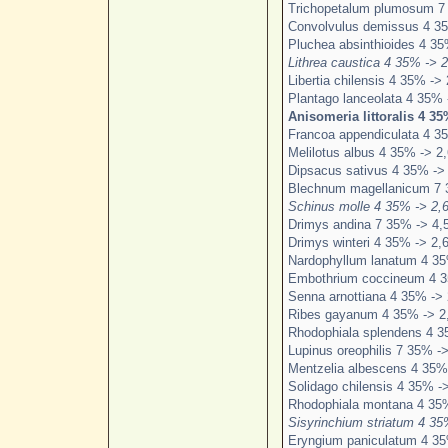
Trichopetalum plumosum 7
Convolvulus demissus 4 35
Pluchea absinthioides 4 35
Lithrea caustica 4 35% -> 2
Libertia chilensis 4 35% -> 
Plantago lanceolata 4 35% 
Anisomeria littoralis 4 35
Francoa appendiculata 4 3
Melilotus albus 4 35% -> 2,
Dipsacus sativus 4 35% -> 
Blechnum magellanicum 7 
Schinus molle 4 35% -> 2,
Drimys andina 7 35% -> 4,
Drimys winteri 4 35% -> 2,
Nardophyllum lanatum 4 35
Embothrium coccineum 4 3
Senna arnottiana 4 35% -> 
Ribes gayanum 4 35% -> 2
Rhodophiala splendens 4 3
Lupinus oreophilis 7 35% ->
Mentzelia albescens 4 35%
Solidago chilensis 4 35% ->
Rhodophiala montana 4 35%
Sisyrinchium striatum 4 35
Eryngium paniculatum 4 35