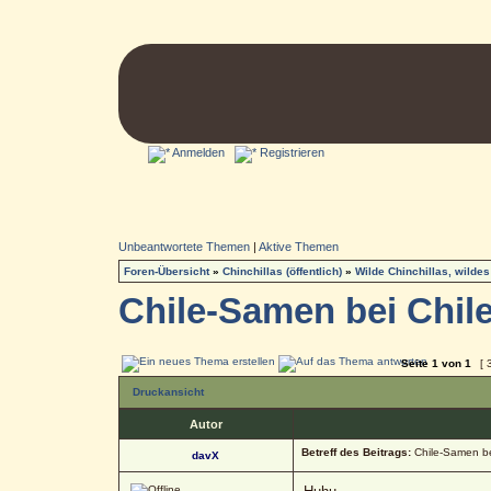
Anmelden
Registrieren
Unbeantwortete Themen
|
Aktive Themen
Foren-Übersicht
»
Chinchillas (öffentlich)
»
Wilde Chinchillas, wildes
Chile-Samen bei Chile
Seite
1
von
1
[ 
Druckansicht
Autor
Betreff des Beitrags:
Chile-Samen bei
davX