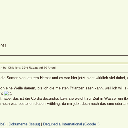
2011
 bei Chileflora: 35% Rabatt auf 70 Arten!
die Samen von letztem Herbst und es war hier jetzt nicht wirklich viel dabei,
ch eine Weile dauern, bis ich die meisten Pflanzen säen kann, weil ich will s
cht
.
habe, das ist die Cordia decandra, bzw. sie weicht zur Zeit in Wasser ein (k
 noch was bestellen diesen Frühling, da mir jetzt doch noch das eine oder ande
be)
|
Dokumente (Issuu)
|
Degupedia International (Google+)