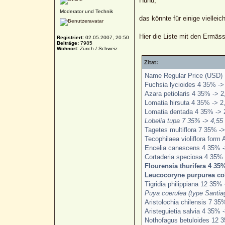
Huhu,
Moderator und Technik
das könnte für einige viellei
Hier die Liste mit den Ermäss
Registriert:
02.05.2007, 20:50
Beiträge:
7985
Wohnort:
Zürich / Schweiz
Zitat:
Name Regular Price (USD) 
Fuchsia lycioides 4 35% ->
Azara petiolaris 4 35% -> 2
Lomatia hirsuta 4 35% -> 2
Lomatia dentada 4 35% -> 
Lobelia tupa 7 35% -> 4,55
Tagetes multiflora 7 35% ->
Tecophilaea violiflora form
Encelia canescens 4 35% -
Cortaderia speciosa 4 35% 
Flourensia thurifera 4 35%
Leucocoryne purpurea col
Tigridia philippiana 12 35% 
Puya coerulea (type Santia
Aristolochia chilensis 7 35
Aristeguietia salvia 4 35% -
Nothofagus betuloides 12 3