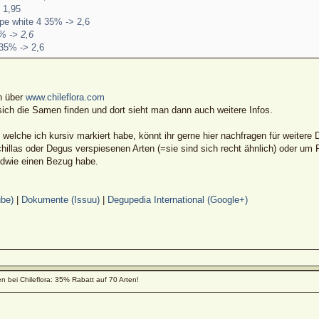
 1,95
ype white 4 35% -> 2,6
% -> 2,6
35% -> 2,6
n über
www.chileflora.com
ch die Samen finden und dort sieht man dann auch weitere Infos.
elche ich kursiv markiert habe, könnt ihr gerne hier nachfragen für weitere D
hillas oder Degus verspiesenen Arten (=sie sind sich recht ähnlich) oder u
ndwie einen Bezug habe.
be)
|
Dokumente (Issuu)
|
Degupedia International (Google+)
 bei Chileflora: 35% Rabatt auf 70 Arten!