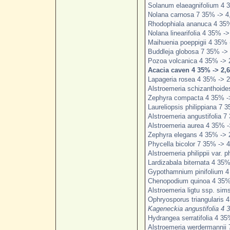
Solanum elaeagnifolium 4 
Nolana carnosa 7 35% -> 4
Rhodophiala ananuca 4 35%
Nolana linearifolia 4 35% ->
Maihuenia poeppigii 4 35% 
Buddleja globosa 7 35% -> 
Pozoa volcanica 4 35% -> 
Acacia caven 4 35% -> 2,6
Lapageria rosea 4 35% -> 2
Alstroemeria schizanthoide
Zephyra compacta 4 35% -
Laureliopsis philippiana 7 
Alstroemeria angustifolia 7
Alstroemeria aurea 4 35% -
Zephyra elegans 4 35% -> 
Phycella bicolor 7 35% -> 4
Alstroemeria philippii var. p
Lardizabala biternata 4 35%
Gypothamnium pinifolium 4
Chenopodium quinoa 4 35% 
Alstroemeria ligtu ssp. sim
Ophryosporus triangularis 
Kageneckia angustifolia 4 
Hydrangea serratifolia 4 35
Alstroemeria werdermannii 