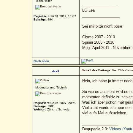
Team Helfer
_________________
LG Lea
__________________
Registriert:
26.01.2011, 13:07
Beiträge:
494
Sei mir bitte nicht böse
Gisma 2007 - 2010
Spinni 2005 - 2010
Mogli April 2011 - November 
Nach oben
Betreff des Beitrags:
Re: Chile-Samen
davX
Nein, ich habe ja immer noch 
Moderator und Technik
So wie es aussieht wird es no
momentan definitiv zu schle
Was ich aber schon mal gesät 
Registriert:
02.05.2007, 20:50
Beiträge:
7985
Vielleicht werde ich aber doch
Wohnort:
Zürich / Schweiz
viel aufs Mal aufzuziehen.
_________________
Degupedia 2.0:
Videos (Youtu