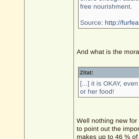
free nourishment.
Source:
http://furfe
And what is the moral
Zitat:
[...] it is OKAY, ev
or her food!
Well nothing new for u
to point out the impor
makes up to 46 % of 