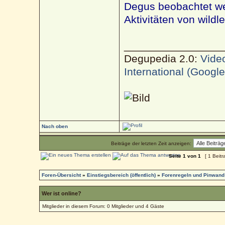
Degus beobachtet we
Aktivitäten von wild
________________
Degupedia 2.0:
Vide
International (Googl
Nach oben
Beiträge der letzten Zeit anzeigen:
Seite
1
von
1
[ 1 Beitr
Foren-Übersicht
»
Einstiegsbereich (öffentlich)
»
Forenregeln und Pinwand
Wer ist online?
Mitglieder in diesem Forum: 0 Mitglieder und 4 Gäste