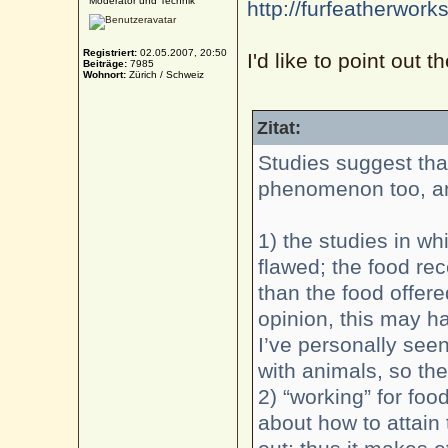
Moderator und Technik
http://furfeatherworks
Registriert:
02.05.2007, 20:50
I'd like to point out 
Beiträge:
7985
Wohnort:
Zürich / Schweiz
Zitat:
Studies suggest tha
phenomenon too, an
1) the studies in 
flawed; the food rec
than the food offered
opinion, this may h
I’ve personally see
with animals, so th
2) “working” for foo
about how to attain 