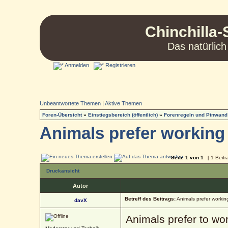
Chinchilla-
Das natürlich
Anmelden
Registrieren
Unbeantwortete Themen
|
Aktive Themen
Foren-Übersicht
»
Einstiegsbereich (öffentlich)
»
Forenregeln und Pinwand
Animals prefer working 
Seite
1
von
1
[ 1 Beitr
Druckansicht
Autor
Betreff des Beitrags:
Animals prefer working
davX
Animals prefer to work