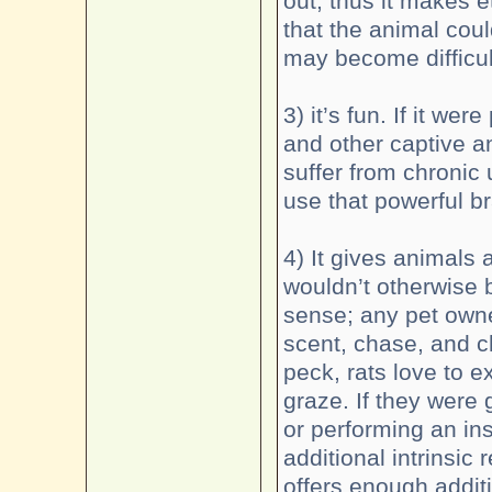
out; thus it makes e
that the animal coul
may become difficul
3) it’s fun. If it we
and other captive a
suffer from chronic 
use that powerful b
4) It gives animals 
wouldn’t otherwise b
sense; any pet owner
scent, chase, and c
peck, rats love to e
graze. If they were
or performing an ins
additional intrinsic
offers enough additi