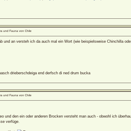
ra und Fauna von Chile
 ab und an versteh ich da auch mal ein Wort (wie beispielsweise Chinchilla od
sch drieberschdeiga end derfsch di ned drum bucka
ra und Fauna von Chile
ideo und den ein oder anderen Brocken versteht man auch - obwohl ich überha
sse verfüge.