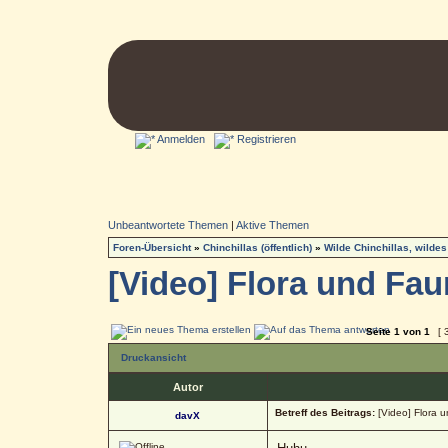
Anmelden
Registrieren
Unbeantwortete Themen
|
Aktive Themen
Foren-Übersicht
»
Chinchillas (öffentlich)
»
Wilde Chinchillas, wildes
[Video] Flora und Fau
Seite
1
von
1
[ 
Druckansicht
Autor
Betreff des Beitrags:
[Video] Flora 
davX