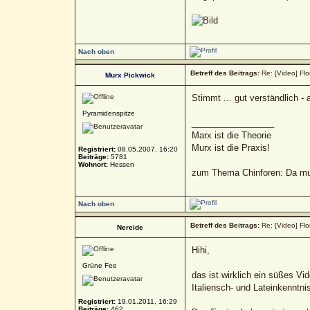
Nach oben
Betreff des Beitrags:
Re: [Video] Flo
Murx Pickwick
Stimmt ... gut verständlich -
Pyramidenspitze
_________________
Marx ist die Theorie
Murx ist die Praxis!
Registriert:
08.05.2007, 16:20
Beiträge:
5781
Wohnort:
Hessen
zum Thema Chinforen: Da mua
Nach oben
Betreff des Beitrags:
Re: [Video] Flo
Nereide
Hihi,
Grüne Fee
das ist wirklich ein süßes V
Italiensch- und Lateinkenntni
Registriert:
19.01.2011, 16:29
Beiträge:
462