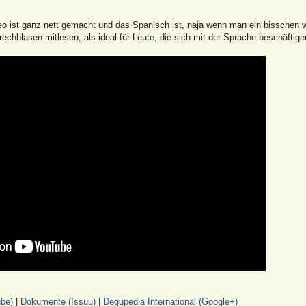
ideo ist ganz nett gemacht und das Spanisch ist, naja wenn man ein bisschen 
chblasen mitlesen, als ideal für Leute, die sich mit der Sprache beschäftigen 
be)
|
Dokumente (Issuu)
|
Degupedia International (Google+)