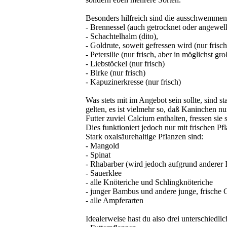
Besonders hilfreich sind die ausschwemmen
- Brennessel (auch getrocknet oder angewelk
- Schachtelhalm (dito),
- Goldrute, soweit gefressen wird (nur frisch
- Petersilie (nur frisch, aber in möglichst g
- Liebstöckel (nur frisch)
- Birke (nur frisch)
- Kapuzinerkresse (nur frisch)
Was stets mit im Angebot sein sollte, sind s
gelten, es ist vielmehr so, daß Kaninchen n
Futter zuviel Calcium enthalten, fressen si
Dies funktioniert jedoch nur mit frischen Pf
Stark oxalsäurehaltige Pflanzen sind:
- Mangold
- Spinat
- Rhabarber (wird jedoch aufgrund anderer I
- Sauerklee
- alle Knöteriche und Schlingknöteriche
- junger Bambus und andere junge, frische 
- alle Ampferarten
Idealerweise hast du also drei unterschiedl