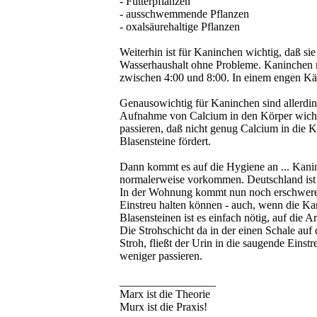
- Futterpflanzen
- ausschwemmende Pflanzen
- oxalsäurehaltige Pflanzen
Weiterhin ist für Kaninchen wichtig, daß s
Wasserhaushalt ohne Probleme. Kaninchen m
zwischen 4:00 und 8:00. In einem engen Käf
Genausowichtig für Kaninchen sind allerdin
Aufnahme von Calcium in den Körper wichti
passieren, daß nicht genug Calcium in die 
Blasensteine fördert.
Dann kommt es auf die Hygiene an ... Kanin
normalerweise vorkommen. Deutschland ist d
In der Wohnung kommt nun noch erschwerend
Einstreu halten können - auch, wenn die Ka
Blasensteinen ist es einfach nötig, auf die 
Die Strohschicht da in der einen Schale auf
Stroh, fließt der Urin in die saugende Einst
weniger passieren.
_________________
Marx ist die Theorie
Murx ist die Praxis!