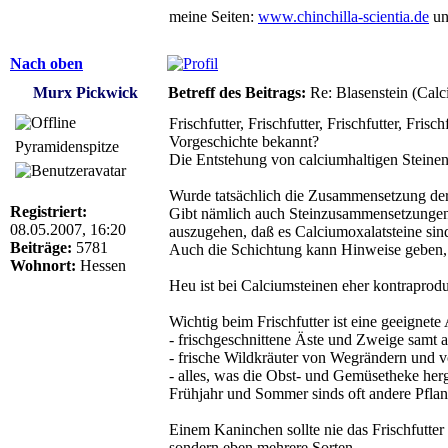
meine Seiten:
www.chinchilla-scientia.de
u
Nach oben
Murx Pickwick
Betreff des Beitrags:
Re: Blasenstein (Calc
Frischfutter, Frischfutter, Frischfutter, Frisc
Vorgeschichte bekannt?
Pyramidenspitze
Die Entstehung von calciumhaltigen Steinen
Wurde tatsächlich die Zusammensetzung der
Registriert:
Gibt nämlich auch Steinzusammensetzungen, 
08.05.2007, 16:20
auszugehen, daß es Calciumoxalatsteine sin
Beiträge:
5781
Auch die Schichtung kann Hinweise geben, wa
Wohnort:
Hessen
Heu ist bei Calciumsteinen eher kontraprodu
Wichtig beim Frischfutter ist eine geeignet
- frischgeschnittene Äste und Zweige samt a
- frische Wildkräuter von Wegrändern und 
- alles, was die Obst- und Gemüsetheke herg
Frühjahr und Sommer sinds oft andere Pfl
Einem Kaninchen sollte nie das Frischfutter 
sondern eben mehrere Sorten.