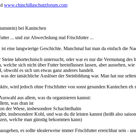
nd
www.chinchillaschutzforum.com
iumstein) bei Kaninchen
hfutter ... und zur Abwechslung mal Frischfutter ...
 ist eine langwierige Geschichte. Manchmal hat man da einfach die N
 Steine labortechnisch untersucht, oder war es nur die Vermutung des
welche sich nicht über Futter beeinflussen lassen, aber aussehen, wi
d, obwohl es sich um etwas ganz anderes handelt.
s der tatsächliche Auslöser der Steinbildung war. Man hat nur selten 
ktiv, wird jedoch ohne Frischfutter von sonst gesunden Kaninchen eh se
e Auswahl aus allem, was du organisieren kannst:
llem, was dran ist
von der Wiese, insbesondere Schachtelhalm
ibt, insbesondere Kohl, und was du dir leisten kannst (heißt also sai
anzen, welche man günstig bekommen kann)
ausgehen, es sollte idealerweise immer Frischfutter erreichbar sein - un