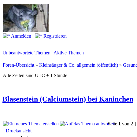
Anmelden
Registrieren
Unbeantwortete Themen
|
Aktive Themen
Foren-Übersicht
»
Kleinsäuger & Co. allgemein (öffentlich)
»
Gesund
Alle Zeiten sind UTC + 1 Stunde
Blasenstein (Calciumstein) bei Kaninchen
Seite
1
von
2
[
Druckansicht