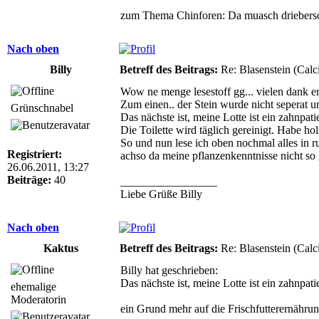
zum Thema Chinforen: Da muasch driebersc
Nach oben
Billy
Betreff des Beitrags:
Re: Blasenstein (Calc
Wow ne menge lesestoff gg... vielen dank er
Zum einen.. der Stein wurde nicht seperat un
Grünschnabel
Das nächste ist, meine Lotte ist ein zahnpat
Die Toilette wird täglich gereinigt. Habe hol
So und nun lese ich oben nochmal alles in r
Registriert:
achso da meine pflanzenkenntnisse nicht so g
26.06.2011, 13:27
Beiträge:
40
_________________
Liebe Grüße Billy
Nach oben
Kaktus
Betreff des Beitrags:
Re: Blasenstein (Calc
Billy hat geschrieben:
Das nächste ist, meine Lotte ist ein zahnpat
ehemalige
Moderatorin
ein Grund mehr auf die Frischfutterernähr