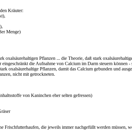
den Kräuter:
t),
),
roßer Menge)
tark oxalsäurehaltigen Pflanzen ... die Theorie, daß stark oxalsäurehalt
ur eingeschränkt die Aufnahme von Calcium im Darm steuern können - sie
e stark oxalsäurehaltige Pflanzen, damit das Calcium gebunden und ausg
lanzen, nicht mit getrockneten.
nhaltsstoffe von Kaninchen eher selten gefressen)
Gräser
iche Frischfutterhaufen, die jeweils immer nachgefüllt werden müssen, 