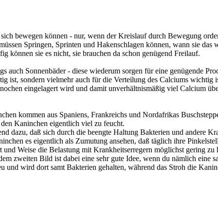
ie sich bewegen können - nur, wenn der Kreislauf durch Bewegung orden
üssen Springen, Sprinten und Hakenschlagen können, wann sie das wo
ig können sie es nicht, sie brauchen da schon genügend Freilauf.
gs auch Sonnenbäder - diese wiederum sorgen für eine genügende Produ
g ist, sondern vielmehr auch für die Verteilung des Calciums wichtig
Knochen eingelagert wird und damit unverhältnismäßig viel Calcium ü
chen kommen aus Spaniens, Frankreichs und Nordafrikas Buschsteppen 
en Kaninchen eigentlich viel zu feucht.
 dazu, daß sich durch die beengte Haltung Bakterien und andere Krank
ninchen es eigentlich als Zumutung ansehen, daß täglich ihre Pinkelst
Art und Weise die Belastung mit Krankheitserregern möglichst gering zu 
 dem zweiten Bild ist dabei eine sehr gute Idee, wenn du nämlich eine s
reu und wird dort samt Bakterien gehalten, während das Stroh die Kaninc