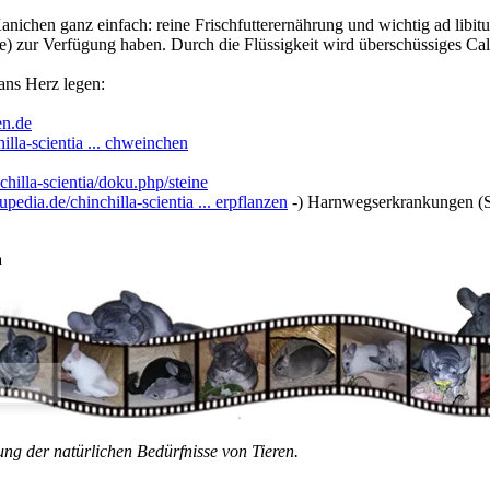
chen ganz einfach: reine Frischfutterernährung und wichtig ad libitum
ige) zur Verfügung haben. Durch die Flüssigkeit wird überschüssiges 
ans Herz legen:
en.de
illa-scientia ... chweinchen
chilla-scientia/doku.php/steine
upedia.de/chinchilla-scientia ... erpflanzen
-) Harnwegserkrankungen (S
n
ung der natürlichen Bedürfnisse von Tieren.