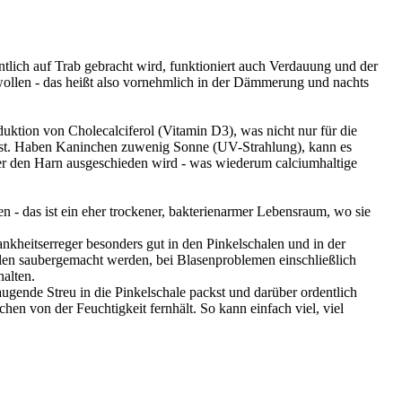
tlich auf Trab gebracht wird, funktioniert auch Verdauung und der
llen - das heißt also vornehmlich in der Dämmerung und nachts
ktion von Cholecalciferol (Vitamin D3), was nicht nur für die
 ist. Haben Kaninchen zuwenig Sonne (UV-Strahlung), kann es
ber den Harn ausgeschieden wird - was wiederum calciumhaltige
- das ist ein eher trockener, bakterienarmer Lebensraum, wo sie
heitserreger besonders gut in den Pinkelschalen und in der
ellen saubergemacht werden, bei Blasenproblemen einschließlich
halten.
augende Streu in die Pinkelschale packst und darüber ordentlich
hen von der Feuchtigkeit fernhält. So kann einfach viel, viel