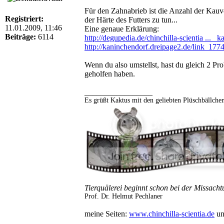
Für den Zahnabrieb ist die Anzahl der Kauvo
Registriert:
der Härte des Futters zu tun...
11.01.2009, 11:46
Eine genaue Erklärung:
Beiträge:
6114
http://degupedia.de/chinchilla-scientia ... _
http://kaninchendorf.dreipage2.de/link_177
Wenn du also umstellst, hast du gleich 2 Pr
geholfen haben.
_________________
Es grüßt Kaktus mit den geliebten Plüschbällche
Tierquälerei beginnt schon bei der Missacht
Prof. Dr. Helmut Pechlaner
meine Seiten:
www.chinchilla-scientia.de
u