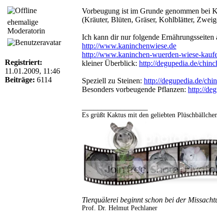
Vorbeugung ist im Grunde genommen bei Kani
(Kräuter, Blüten, Gräser, Kohlblätter, Zwe
ehemalige
Moderatorin
Ich kann dir nur folgende Ernährungsseiten 
http://www.kaninchenwiese.de
http://www.kaninchen-wuerden-wiese-kauf
Registriert:
kleiner Überblick:
http://degupedia.de/chinch
11.01.2009, 11:46
Beiträge:
6114
Speziell zu Steinen:
http://degupedia.de/chin
Besonders vorbeugende Pflanzen:
http://deg
_________________
Es grüßt Kaktus mit den geliebten Plüschbällche
Tierquälerei beginnt schon bei der Missacht
Prof. Dr. Helmut Pechlaner