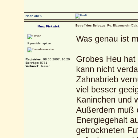
Nach oben
Betreff des Beitrags:
Re: Blasenstein (Calc
Murx Pickwick
Was genau ist m
Pyramidenspitze
Grobes Heu hat 
Registriert:
08.05.2007, 16:20
Beiträge:
5781
Wohnort:
Hessen
kann nicht verda
Zahnabrieb vernün
viel besser geei
Kaninchen und w
Außerdem muß e
Energiegehalt a
getrockneten Fut