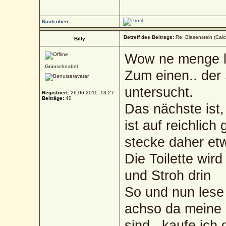
Nach oben
Betreff des Beitrags:
Re: Blasenstein (Calc
Billy
Wow ne menge les
Grünschnabel
Zum einen.. der 
untersucht.
Registriert:
26.06.2011, 13:27
Beiträge:
40
Das nächste ist,
ist auf reichlic
stecke daher etw
Die Toilette wird
und Stroh drin
So und nun lese 
achso da meine 
sind., kaufe ich 