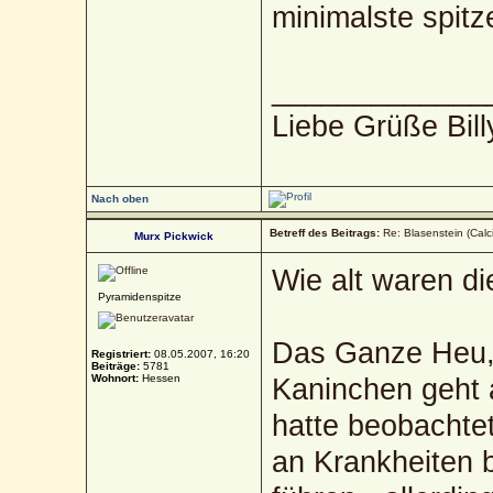
minimalste spitz
_____________
Liebe Grüße Bill
Nach oben
Betreff des Beitrags:
Re: Blasenstein (Calc
Murx Pickwick
Wie alt waren di
Pyramidenspitze
Das Ganze Heu, 
Registriert:
08.05.2007, 16:20
Beiträge:
5781
Wohnort:
Hessen
Kaninchen geht a
hatte beobachtet
an Krankheiten