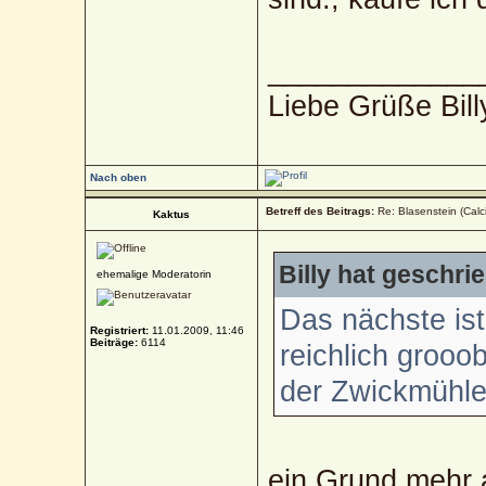
_____________
Liebe Grüße Bill
Nach oben
Betreff des Beitrags:
Re: Blasenstein (Calc
Kaktus
Billy hat geschri
ehemalige Moderatorin
Das nächste ist,
Registriert:
11.01.2009, 11:46
Beiträge:
6114
reichlich grooo
der Zwickmühle 
ein Grund mehr 