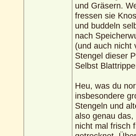
und Gräsern. Wen
fressen sie Kno
und buddeln selb
nach Speicherwu
(und auch nicht 
Stengel dieser P
Selbst Blattripp
Heu, was du no
insbesondere gr
Stengeln und alt
also genau das,
nicht mal frisch
getrocknet. Übe