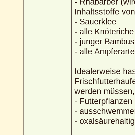
- Rhabarber (wi
Inhaltsstoffe vo
- Sauerklee
- alle Knöterich
- junger Bambus
- alle Ampferart
Idealerweise has
Frischfutterhauf
werden müssen, 
- Futterpflanzen
- ausschwemmen
- oxalsäurehalti