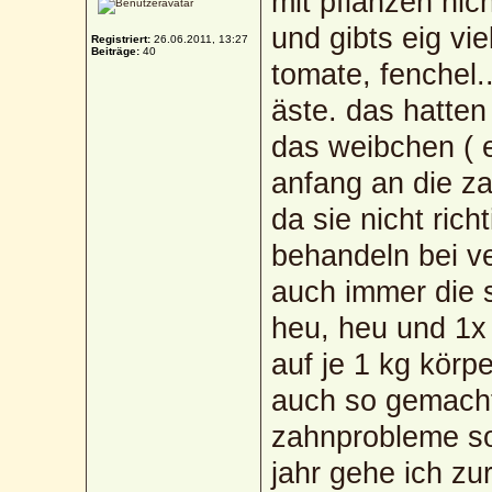
mit pflanzen ni
und gibts eig vi
Registriert:
26.06.2011, 13:27
Beiträge:
40
tomate, fenchel.
äste. das hatten
das weibchen ( e
anfang an die z
da sie nicht ric
behandeln bei v
auch immer die 
heu, heu und 1x 
auf je 1 kg körp
auch so gemacht 
zahnprobleme so
jahr gehe ich zu