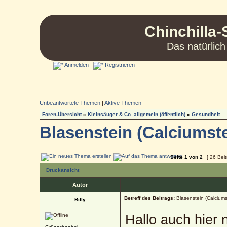
Chinchilla-
Das natürlich
Anmelden
Registrieren
Unbeantwortete Themen
|
Aktive Themen
Foren-Übersicht
»
Kleinsäuger & Co. allgemein (öffentlich)
»
Gesundheit
Blasenstein (Calciumst
Seite
1
von
2
[ 26 Bei
Druckansicht
Autor
Betreff des Beitrags:
Blasenstein (Calciums
Billy
Hallo auch hier 