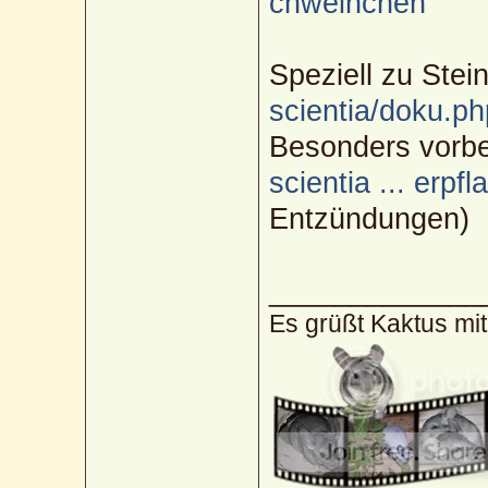
chweinchen
Speziell zu Stei
scientia/doku.ph
Besonders vorb
scientia ... erpf
Entzündungen)
_____________
Es grüßt Kaktus mi