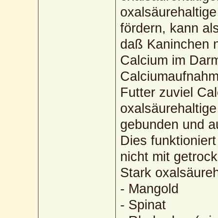
oxalsäurehaltig
fördern, kann als
daß Kaninchen n
Calcium im Darm
Calciumaufnahme 
Futter zuviel Ca
oxalsäurehaltig
gebunden und a
Dies funktionier
nicht mit getroc
Stark oxalsäureh
- Mangold
- Spinat