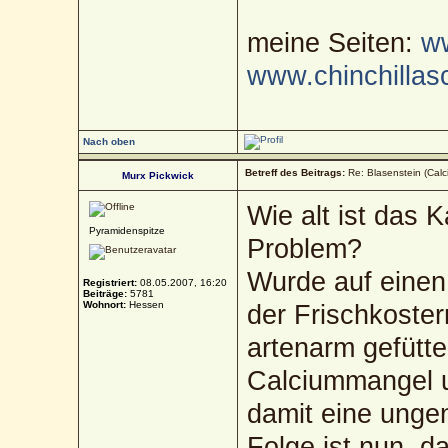
meine Seiten:
ww
www.chinchillas
Nach oben
Betreff des Beitrags:
Re: Blasenstein (Calc
Murx Pickwick
Wie alt ist das 
Pyramidenspitze
Problem?
Wurde auf einen
Registriert:
08.05.2007, 16:20
Beiträge:
5781
Wohnort:
Hessen
der Frischkoster
artenarm gefütte
Calciummangel u
damit eine unge
Folge ist nun, d