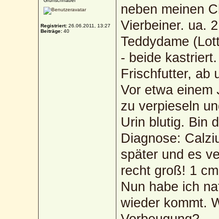
Grünschnabel
neben meinen Ch
Vierbeiner. ua. 
Registriert:
26.06.2011, 13:27
Beiträge:
40
Teddydame (Lot
- beide kastrier
Frischfutter, ab
Vor etwa einem 
zu verpieseln un
Urin blutig. Bin
Diagnose: Calzi
später und es ve
recht groß! 1 c
Nun habe ich nat
wieder kommt. W
Vorbeugung?