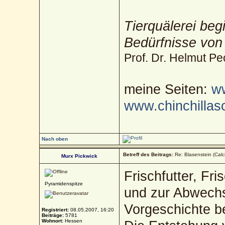
Tierquälerei beg
Bedürfnisse von
Prof. Dr. Helmut Pe
meine Seiten:
ww
www.chinchillas
Nach oben
Betreff des Beitrags:
Re: Blasenstein (Calc
Murx Pickwick
Frischfutter, Fris
Pyramidenspitze
und zur Abwechsl
Vorgeschichte b
Registriert:
08.05.2007, 16:20
Beiträge:
5781
Wohnort:
Hessen