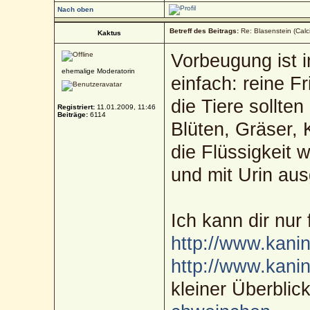
Nach oben
Betreff des Beitrags:
Re: Blasenstein (Calc
Kaktus
Vorbeugung ist
ehemalige Moderatorin
einfach: reine F
die Tiere sollte
Registriert:
11.01.2009, 11:46
Beiträge:
6114
Blüten, Gräser, 
die Flüssigkeit
und mit Urin au
Ich kann dir nur
http://www.kani
http://www.kani
kleiner Überblic