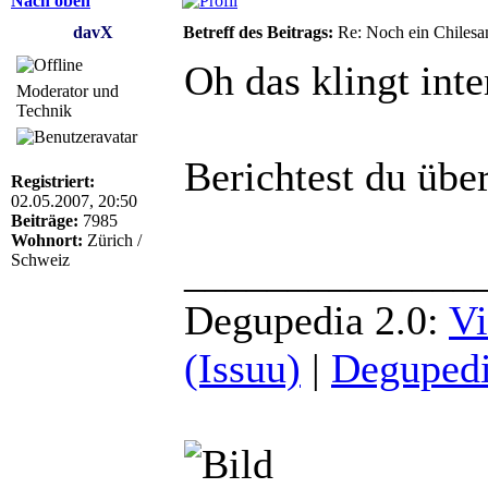
Nach oben
davX
Betreff des Beitrags:
Re: Noch ein Chilesa
Oh das klingt int
Moderator und
Technik
Berichtest du übe
Registriert:
02.05.2007, 20:50
Beiträge:
7985
Wohnort:
Zürich /
______________
Schweiz
Degupedia 2.0:
Vi
(Issuu)
|
Degupedi