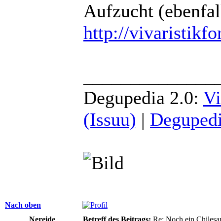
Aufzucht (ebenfall
http://vivaristik
______________
Degupedia 2.0:
Vi
(Issuu)
|
Degupedi
Nach oben
Nereide
Betreff des Beitrags:
Re: Noch ein Chilesa