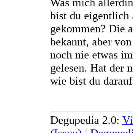
Was mich allerdin
bist du eigentlic
gekommen? Die an
bekannt, aber von
noch nie etwas i
gelesen. Hat der
wie bist du darau
______________
Degupedia 2.0:
Vi
(Issuu)
|
Degupedi