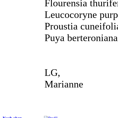
Flourensia thurife
Leucocoryne purp
Proustia cuneifoli
Puya berteroniana
LG,
Marianne