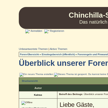
Chinchilla-
Das natürlich
Anmelden
Registrieren
Unbeantwortete Themen
|
Aktive Themen
Foren-Übersicht
»
Einstiegsbereich (öffentlich)
»
Forenregeln und Pinwand
Überblick unserer Foren
Druckansicht
Autor
Betreff des Beitrags:
Überblick unserer For
Kaktus
Liebe Gäste,