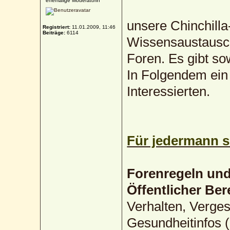
ehemalige Moderatorin
unsere Chinchilla
Registriert:
11.01.2009, 11:46
Beiträge:
6114
Wissensaustausch
Foren. Es gibt sow
In Folgendem ein 
Interessierten.
Für jedermann si
Forenregeln un
Öffentlicher Ber
Verhalten, Verges
Gesundheitinfos (ö