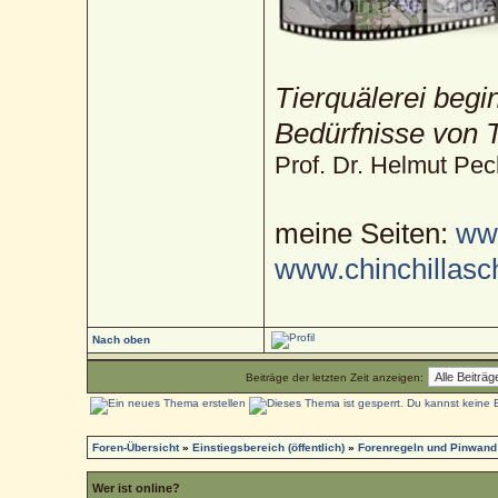
Tierquälerei begi
Bedürfnisse von T
Prof. Dr. Helmut Pec
meine Seiten:
www
www.chinchillas
Nach oben
Beiträge der letzten Zeit anzeigen:
Foren-Übersicht
»
Einstiegsbereich (öffentlich)
»
Forenregeln und Pinwand
Wer ist online?