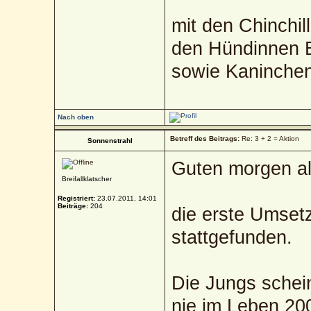
mit den Chinchil
den Hündinnen B
sowie Kaninche
Nach oben
Betreff des Beitrags:
Re: 3 + 2 = Aktion
Sonnenstrahl
Guten morgen al
Breifallklatscher
Registriert:
23.07.2011, 14:01
Beiträge:
204
die erste Umset
stattgefunden.
Die Jungs schein
nie im Leben 20