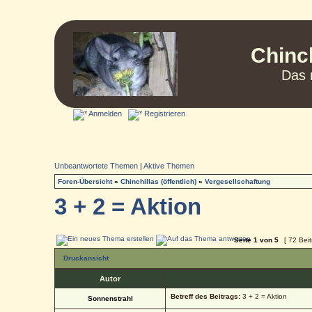
Chinc
Das 
Anmelden
Registrieren
Unbeantwortete Themen
|
Aktive Themen
Foren-Übersicht
»
Chinchillas (öffentlich)
»
Vergesellschaftung
3 + 2 = Aktion
Seite
1
von
5
[ 72 Bei
Druckansicht
Autor
Betreff des Beitrags:
3 + 2 = Aktion
Sonnenstrahl