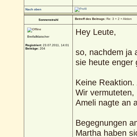
Nach oben
Betreff des Beitrags:
Re: 3 + 2 = Aktion
Sonnenstrahl
Hey Leute,
Breifallklatscher
Registriert:
23.07.2011, 14:01
Beiträge:
204
so, nachdem ja a
sie heute enger g
Keine Reaktion. 
Wir vermuteten, 
Ameli nagte an al
Begegnungen am 
Martha haben sic