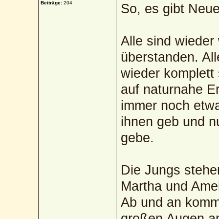
Beiträge:
204
So, es gibt Neu
Alle sind wieder
überstanden. Al
wieder komplett
auf naturnahe E
immer noch etwa
ihnen geb und n
gebe.
Die Jungs stehe
Martha und Ameli
Ab und an komme
großen Augen an.