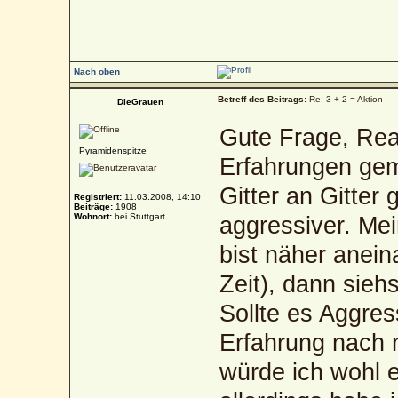
Nach oben
Betreff des Beitrags:
Re: 3 + 2 = Aktion
DieGrauen
Gute Frage, Rea
Pyramidenspitze
Erfahrungen gem
Gitter an Gitter
Registriert:
11.03.2008, 14:10
Beiträge:
1908
Wohnort:
bei Stuttgart
aggressiver. Me
bist näher anein
Zeit), dann sieh
Sollte es Aggres
Erfahrung nach n
würde ich wohl e