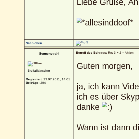
Liebe Grüße, An
Nach oben
Betreff des Beitrags:
Re: 3 + 2 = Aktion
Sonnenstrahl
Guten morgen,
Breifallklatscher
Registriert:
23.07.2011, 14:01
Beiträge:
204
ja, ich kann Vid
ich es über Skype
danke
Wann ist dann d