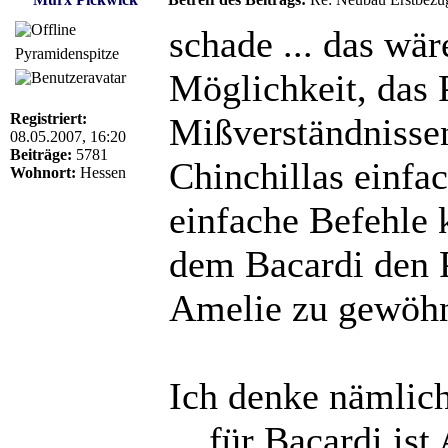
schade ... das wä
Pyramidenspitze
Möglichkeit, das
Registriert:
Mißverständnisse
08.05.2007, 16:20
Beiträge:
5781
Chinchillas einfac
Wohnort:
Hessen
einfache Befehle 
dem Bacardi den P
Amelie zu gewöh
Ich denke nämlich
... für Bacardi is