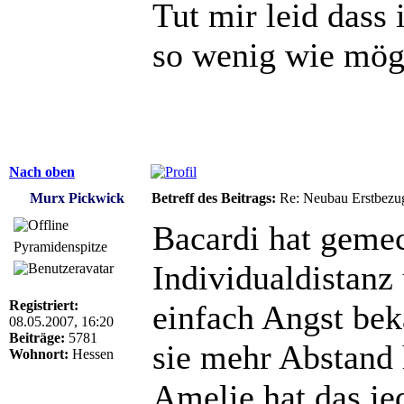
Tut mir leid dass 
so wenig wie mögl
Nach oben
Murx Pickwick
Betreff des Beitrags:
Re: Neubau Erstbezu
Bacardi hat gemec
Pyramidenspitze
Individualdistanz 
Registriert:
einfach Angst bek
08.05.2007, 16:20
Beiträge:
5781
sie mehr Abstand 
Wohnort:
Hessen
Amelie hat das j