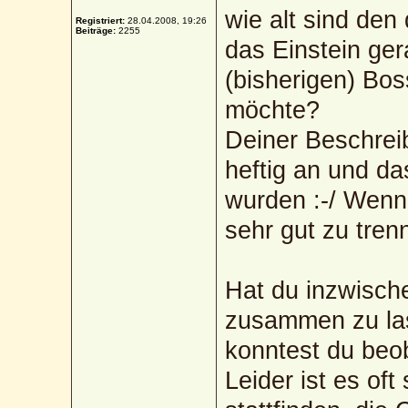
wie alt sind den
Registriert:
28.04.2008, 19:26
Beiträge:
2255
das Einstein ger
(bisherigen) Bo
möchte?
Deiner Beschreib
heftig an und d
wurden :-/ Wenn d
sehr gut zu tre
Hat du inzwische
zusammen zu las
konntest du beo
Leider ist es of