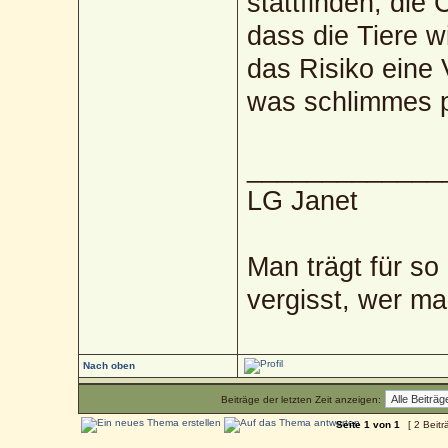
stattfinden, die
dass die Tiere 
das Risiko eine
was schlimmes p
_____________
LG Janet
Man trägt für so
vergisst, wer ma
Nach oben
Beiträge der letzten Zeit anzeigen:
Seite
1
von
1
[ 2 Beitr