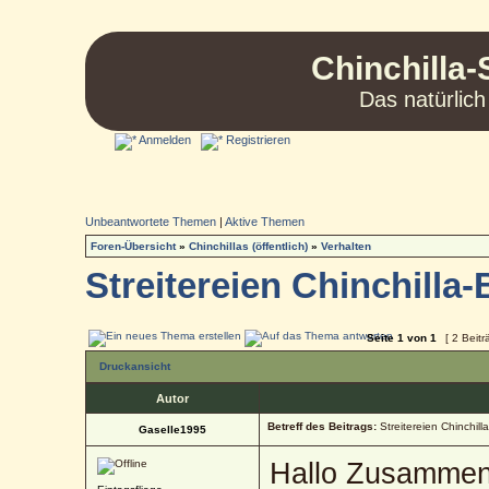
Chinchilla-
Das natürlich
Anmelden
Registrieren
Unbeantwortete Themen
|
Aktive Themen
Foren-Übersicht
»
Chinchillas (öffentlich)
»
Verhalten
Streitereien Chinchill
Seite
1
von
1
[ 2 Beitr
Druckansicht
Autor
Betreff des Beitrags:
Streitereien Chinchil
Gaselle1995
Hallo Zusammen