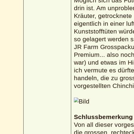
Möglich sich das Fu
drin ist. Am unprob
Kräuter, getrocknete
eigentlich in einer l
Kunststofftüten würd
so gelagert werden s
JR Farm Grosspackun
Premium... also noch
war) und etwas im H
ich vermute es dürf
handeln, die zu gros
vorgestellten Chinch
Schlussbemerkung
Von all dieser vorge
die grossen, rechtec