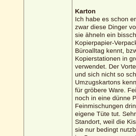
Karton
Ich habe es schon e
zwar diese Dinger vo
sie ähneln ein bissc
Kopierpapier-Verpack
Büroalltag kennt, bz
Kopierstationen in g
verwendet. Der Vortei
und sich nicht so sc
Umzugskartons kennt
für gröbere Ware. F
noch in eine dünne 
Feinmischungen drin
eigene Tüte tut. Sehr
Standort, weil die K
sie nur bedingt nutz