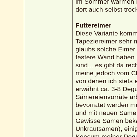
im Sommer warmen D
dort auch selbst troc
Futtereimer
Diese Variante kommt
Tapeziereimer sehr 
glaubs solche Eimer 
festere Wand haben 
sind... es gibt da re
meine jedoch vom Ch
von denen ich stets 
erwähnt ca. 3-8 Degu
Sämereienvorräte arbe
bevorratet werden m
und mit neuen Samenv
Gewisse Samen bekam
Unkrautsamen), eini
Konsum meiner Degus 