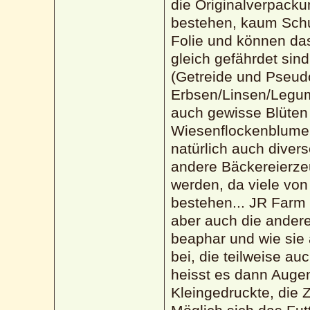
die Originalverpacku
bestehen, kaum Schu
Folie und können das 
gleich gefährdet sin
(Getreide und Pseudo
Erbsen/Linsen/Legu
auch gewisse Blüten 
Wiesenflockenblumen,
natürlich auch divers
andere Bäckereierze
werden, da viele vo
bestehen... JR Farm i
aber auch die andere
beaphar und wie sie 
bei, die teilweise au
heisst es dann Auge
Kleingedruckte, die 