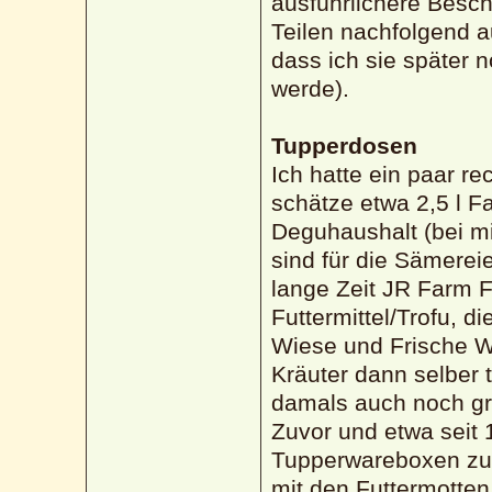
ausführlichere Besch
Teilen nachfolgend 
dass ich sie später 
werde).
Tupperdosen
Ich hatte ein paar re
schätze etwa 2,5 l 
Deguhaushalt (bei mi
sind für die Sämerei
lange Zeit JR Farm F
Futtermittel/Trofu, di
Wiese und Frische W
Kräuter dann selber 
damals auch noch gr
Zuvor und etwa seit 
Tupperwareboxen zum
mit den Futtermotten