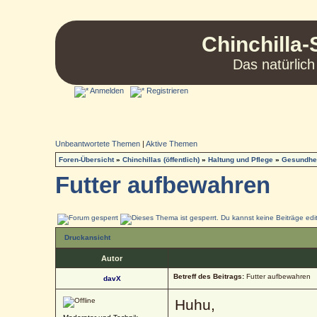
Chinchilla-
Das natürlich
Anmelden
Registrieren
Unbeantwortete Themen
|
Aktive Themen
Foren-Übersicht
»
Chinchillas (öffentlich)
»
Haltung und Pflege
»
Gesundhei
Futter aufbewahren
Druckansicht
Autor
Betreff des Beitrags:
Futter aufbewahren
davX
Huhu,