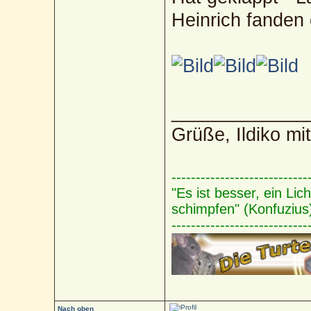
Heinrich fanden 
_____________
Grüße, Ildiko mi
----------------------------
"Es ist besser, ein Li
schimpfen" (Konfuzius
----------------------------
Nach oben