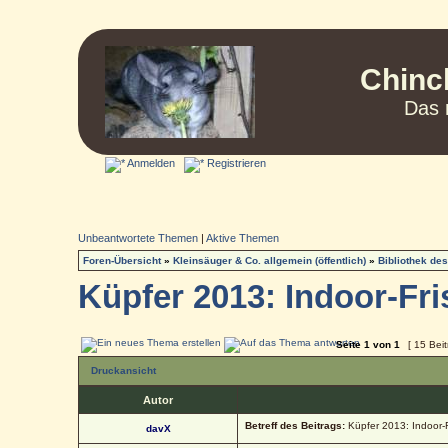
Chinc
Das 
Anmelden
Registrieren
Unbeantwortete Themen
|
Aktive Themen
Foren-Übersicht
»
Kleinsäuger & Co. allgemein (öffentlich)
»
Bibliothek de
Küpfer 2013: Indoor-Fri
Seite
1
von
1
[ 15 Bei
Druckansicht
Autor
Betreff des Beitrags:
Küpfer 2013: Indoor-F
davX