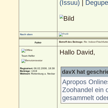
(Issuu)
|
Deguped
Nach oben
Betreff des Beitrags:
Re: Indoor-Frischfutt
Fafnir
Hallo David,
Team Helfer
Registriert:
06.02.2008, 18:38
davX hat geschri
Beiträge:
1319
Wohnort:
Rottenburg a. Neckar
Apropos Online
Zoohandel ein o
gesammelt ode