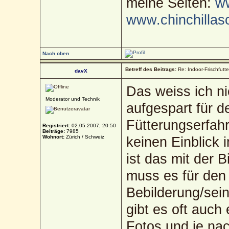
meine Seiten:
ww
www.chinchillas
Nach oben
Betreff des Beitrags:
Re: Indoor-Frischfutt
davX
Das weiss ich ni
Moderator und Technik
aufgespart für d
Fütterungserfah
Registriert:
02.05.2007, 20:50
Beiträge:
7985
Wohnort:
Zürich / Schweiz
keinen Einblick i
ist das mit der 
muss es für den 
Bebilderung/sei
gibt es oft auch
Fotos und je nac