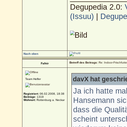
Degupedia 2.0:
(Issuu)
|
Deguped
Nach oben
Betreff des Beitrags:
Re: Indoor-Frischfutt
Fafnir
davX hat geschri
Team Helfer
Ja ich hatte ma
Registriert:
06.02.2008, 18:38
Beiträge:
1319
Hansemann sich
Wohnort:
Rottenburg a. Neckar
dass die Qualit
scheint untersc