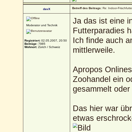
Betreff des Beitrags:
Re: Indoor-Frischfutt
davX
Ja das ist eine 
Moderator und Technik
Futterparadies ha
Ich finde auch a
Registriert:
02.05.2007, 20:50
Beiträge:
7985
Wohnort:
Zürich / Schweiz
mittlerweile.
Apropos Onlines
Zoohandel ein od
gesammelt oder
Das hier war üb
etwas erschrock