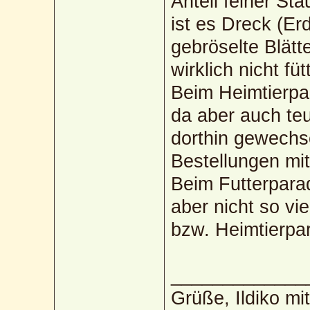
Anteil feiner Sta
ist es Dreck (Er
gebröselte Blätte
wirklich nicht füt
Beim Heimtierpar
da aber auch teu
dorthin gewechse
Bestellungen mi
Beim Futterparad
aber nicht so v
bzw. Heimtierpar
_____________
Grüße, Ildiko mi