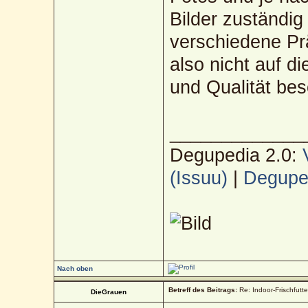
Bilder zuständig
verschiedene Pr
also nicht auf d
und Qualität be
_____________
Degupedia 2.0:
(Issuu)
|
Deguped
Nach oben
Betreff des Beitrags:
Re: Indoor-Frischfutt
DieGrauen