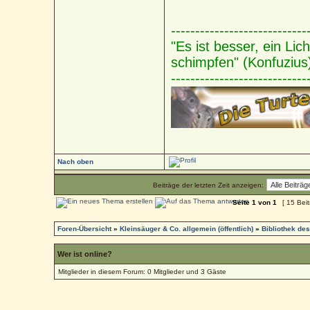
----------------------------
"Es ist besser, ein Li
schimpfen" (Konfuzius
----------------------------
Nach oben
Beiträge der letzten Zeit anzeigen:
Seite
1
von
1
[ 15 Bei
Foren-Übersicht
»
Kleinsäuger & Co. allgemein (öffentlich)
»
Bibliothek de
Wer ist online?
Mitglieder in diesem Forum: 0 Mitglieder und 3 Gäste