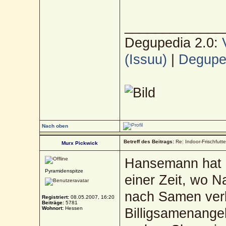
_____________
Degupedia 2.0:
(Issuu)
|
Deguped
Nach oben
Betreff des Beitrags:
Re: Indoor-Frischfutt
Murx Pickwick
Hansemann hat ei
Pyramidenspitze
einer Zeit, wo 
nach Samen verl
Registriert:
08.05.2007, 16:20
Beiträge:
5781
Wohnort:
Hessen
Billigsamenange