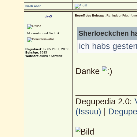
Nach oben
Betreff des Beitrags:
Re: Indoor-Frischfutt
davX
Sherloeckchen ha
Moderator und Technik
ich habs gestern
Registriert:
02.05.2007, 20:50
Beiträge:
7985
Wohnort:
Zürich / Schweiz
Danke
_____________
Degupedia 2.0:
(Issuu)
|
Deguped