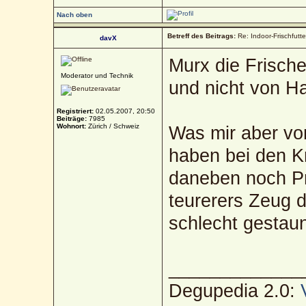
Nach oben
Betreff des Beitrags:
Re: Indoor-Frischfutt
davX
Murx die Frisch
Moderator und Technik
und nicht von 
Registriert:
02.05.2007, 20:50
Beiträge:
7985
Wohnort:
Zürich / Schweiz
Was mir aber vor
haben bei den K
daneben noch P
teurerers Zeug dr
schlecht gestaun
_____________
Degupedia 2.0: