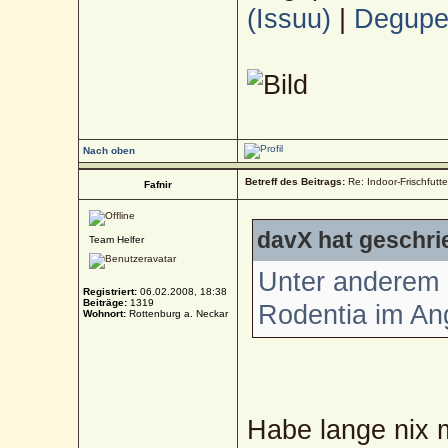
(Issuu)
|
Deguped
Nach oben
Betreff des Beitrags:
Re: Indoor-Frischfutt
Fafnir
davX hat geschri
Team Helfer
Unter anderem 
Registriert:
06.02.2008, 18:38
Beiträge:
1319
Rodentia im A
Wohnort:
Rottenburg a. Neckar
Habe lange nix m