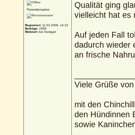
Qualität ging gl
Pyramidenspitze
vielleicht hat es
Registriert:
11.03.2008, 14:10
Beiträge:
1908
Wohnort:
bei Stuttgart
Auf jeden Fall t
dadurch wieder 
an frische Nahr
_____________
Viele Grüße von
mit den Chinchil
den Hündinnen B
sowie Kaninche