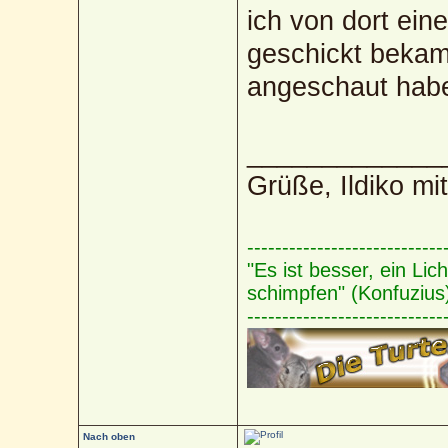
ich von dort ein
geschickt bekam
angeschaut habe
_____________
Grüße, Ildiko mi
----------------------------
"Es ist besser, ein Li
schimpfen" (Konfuzius
----------------------------
Nach oben