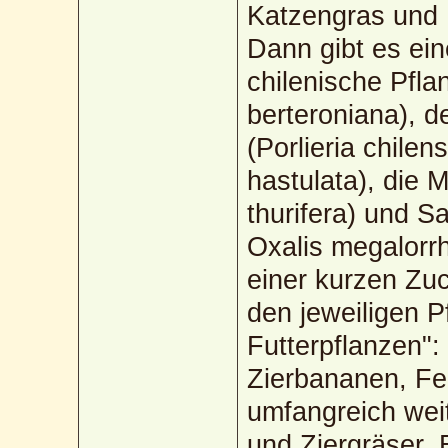
Katzengras und K
Dann gibt es ein
chilenische Pfla
berteroniana), d
(Porlieria chile
hastulata), die 
thurifera) und S
Oxalis megalorrh
einer kurzen Zu
den jeweiligen 
Futterpflanzen":
Zierbananen, Fe
umfangreich wei
und Ziergräser,