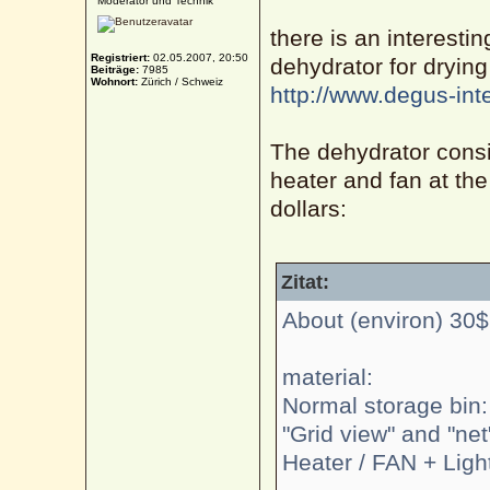
Moderator und Technik
there is an interesti
Registriert:
02.05.2007, 20:50
dehydrator for drying
Beiträge:
7985
Wohnort:
Zürich / Schweiz
http://www.degus-inte
The dehydrator consis
heater and fan at the
dollars:
Zitat:
About (environ) 30$
material:
Normal storage bin:
"Grid view" and "net
Heater / FAN + Ligh