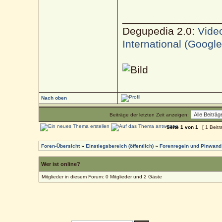
________________
Degupedia 2.0:
Vide
International (Googl
Nach oben
Beiträge der letzten Zeit anzeigen:
Seite
1
von
1
[ 1 Beitr
Foren-Übersicht
»
Einstiegsbereich (öffentlich)
»
Forenregeln und Pinwand
Wer ist online?
Mitglieder in diesem Forum: 0 Mitglieder und 2 Gäste