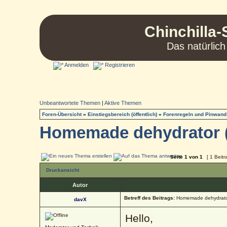
Chinchilla-
Das natürlich
Anmelden
Registrieren
Unbeantwortete Themen
|
Aktive Themen
Foren-Übersicht
»
Einstiegsbereich (öffentlich)
»
Forenregeln und Pinwand
Homemade dehydrator (f
Seite
1
von
1
[ 1 Beitr
Druckansicht
Autor
Betreff des Beitrags:
Homemade dehydrator 
davX
Hello,