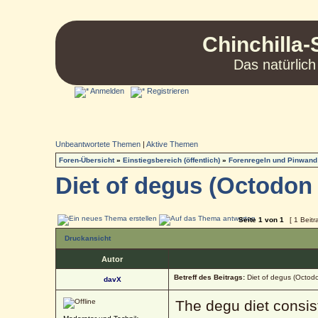
Chinchilla-
Das natürlich
Anmelden
Registrieren
Unbeantwortete Themen
|
Aktive Themen
Foren-Übersicht
»
Einstiegsbereich (öffentlich)
»
Forenregeln und Pinwand
Diet of degus (Octodon
Seite
1
von
1
[ 1 Beitr
Druckansicht
Autor
Betreff des Beitrags:
Diet of degus (Octod
davX
The degu diet consis