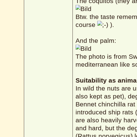
The coquitos (they are
Btw. the taste rememb
course
).
And the palm:
The photo is from Sw
mediterranean like sou
Suitability as anima
In wild the nuts are
also kept as pet), de
Bennet chinchilla rat
introduced ship rats 
are also heavily harv
and hard, but the de
(Rattus norvegicus) l