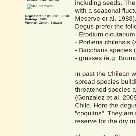
Moderator und Technik
including seeds. The
with a seasonal fluc
Registriert:
02.05.2007, 20:50
Meserve et al. 1983)
Beiträge:
7985
Wohnort:
Zürich / Schweiz
Degus prefer the foll
- Erodium cicutarium
- Porlieria chilensis 
- Baccharis species 
- grasses (e.g. Bromu
In past the Chilean 
spread species build
threatened species a
(Gonzalez et al. 200
Chile. Here the degus
"coquitos". They are
reserve for the dry mo