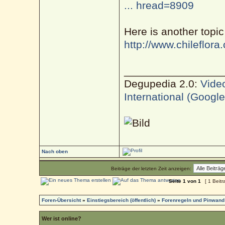
... hread=8909
Here is another topic 
http://www.chileflora
________________
Degupedia 2.0:
Vide
International (Googl
Nach oben
Beiträge der letzten Zeit anzeigen:
Seite
1
von
1
[ 1 Beitr
Foren-Übersicht
»
Einstiegsbereich (öffentlich)
»
Forenregeln und Pinwand
Wer ist online?