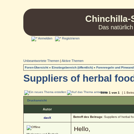
Chinchilla-
Das natürlich
Anmelden
Registrieren
Unbeantwortete Themen
|
Aktive Themen
Foren-Übersicht
»
Einstiegsbereich (öffentlich)
»
Forenregeln und Pinwand
Suppliers of herbal food
Seite
1
von
1
[ 1 Beitr
Druckansicht
Autor
Betreff des Beitrags:
Suppliers of herbal fo
davX
Hello,