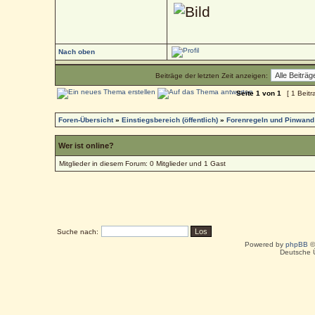
Nach oben
Beiträge der letzten Zeit anzeigen:
Seite
1
von
1
[ 1 Beitr
Foren-Übersicht
»
Einstiegsbereich (öffentlich)
»
Forenregeln und Pinwand
Wer ist online?
Mitglieder in diesem Forum: 0 Mitglieder und 1 Gast
Suche nach:
Powered by
phpBB
©
Deutsche 