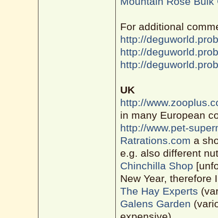
Mountain Rose Bulk 
For additional comme
http://deguworld.pro
http://deguworld.pro
http://deguworld.pro
UK
http://www.zooplus.c
in many European co
http://www.pet-super
Ratrations.com
a sho
e.g. also different nu
Chinchilla Shop
[unfo
New Year, therefore I
The Hay Experts
(var
Galens Garden
(vario
expensive)