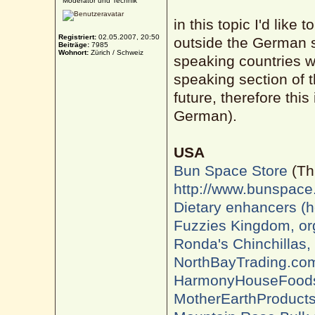
Moderator und Technik
in this topic I'd like
Registriert:
02.05.2007, 20:50
outside the German 
Beiträge:
7985
Wohnort:
Zürich / Schweiz
speaking countries 
speaking section of t
future, therefore this 
German).
USA
Bun Space Store
(Th
http://www.bunspace
Dietary enhancers (he
Fuzzies Kingdom, org
Ronda's Chinchillas,
NorthBayTrading.co
HarmonyHouseFood
MotherEarthProduct