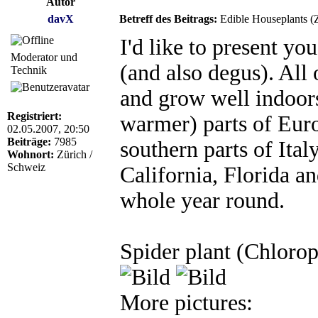
Autor
davX
Betreff des Beitrags:
Edible Houseplants (
I'd like to present yo
Moderator und
(and also degus). All
Technik
and grow well indoors
Registriert:
warmer) parts of Euro
02.05.2007, 20:50
Beiträge:
7985
southern parts of Ital
Wohnort:
Zürich /
Schweiz
California, Florida a
whole year round.
Spider plant (Chlor
More pictures: