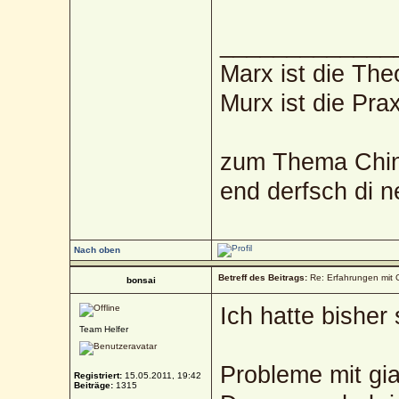
_____________
Marx ist die The
Murx ist die Prax
zum Thema Chin
end derfsch di 
Nach oben
Betreff des Beitrags:
Re: Erfahrungen mit 
bonsai
Ich hatte bisher
Team Helfer
Probleme mit gia
Registriert:
15.05.2011, 19:42
Beiträge:
1315