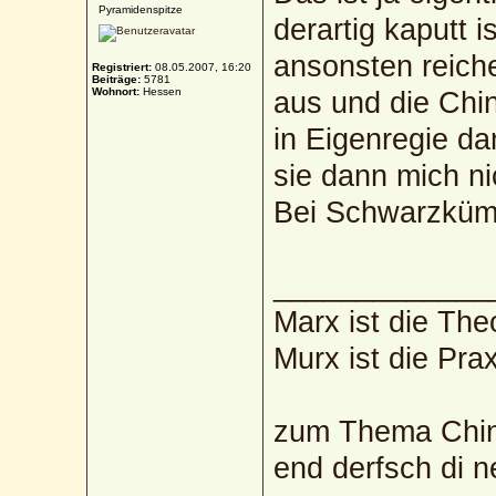
Pyramidenspitze
derartig kaputt 
ansonsten reic
Registriert:
08.05.2007, 16:20
Beiträge:
5781
Wohnort:
Hessen
aus und die Chi
in Eigenregie d
sie dann mich n
Bei Schwarzkümme
_____________
Marx ist die The
Murx ist die Prax
zum Thema Chin
end derfsch di 