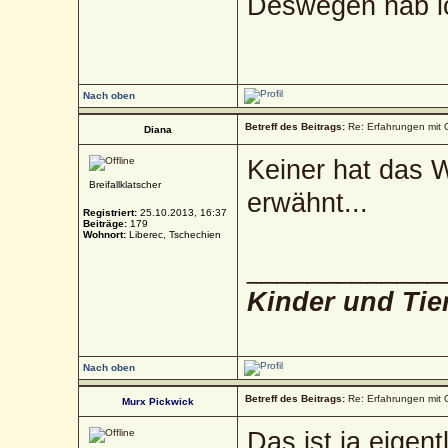
Deswegen hab ic
Nach oben
Betreff des Beitrags:
Re: Erfahrungen mit 
Diana
Keiner hat das 
Breifallklatscher
erwähnt...
Registriert:
25.10.2013, 16:37
Beiträge:
179
Wohnort:
Liberec, Tschechien
_____________
Kinder und Tie
Nach oben
Betreff des Beitrags:
Re: Erfahrungen mit 
Murx Pickwick
Das ist ja eigen