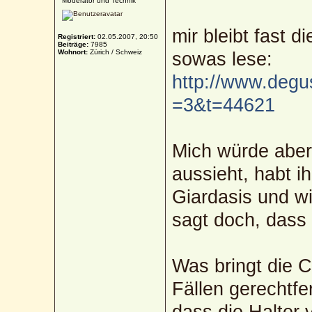
Moderator und Technik
mir bleibt fast 
Registriert:
02.05.2007, 20:50
Beiträge:
7985
Wohnort:
Zürich / Schweiz
sowas lese:
http://www.degus
=3&t=44621
Mich würde aber 
aussieht, habt i
Giardasis und w
sagt doch, dass
Was bringt die 
Fällen gerechtfe
dass die Halter