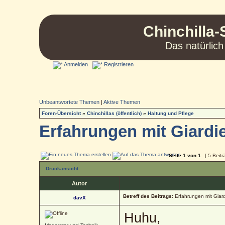
Chinchilla-
Das natürlich
Anmelden
Registrieren
Unbeantwortete Themen
|
Aktive Themen
Foren-Übersicht
»
Chinchillas (öffentlich)
»
Haltung und Pflege
Erfahrungen mit Giardi
Seite
1
von
1
[ 5 Beitr
Druckansicht
Autor
Betreff des Beitrags:
Erfahrungen mit Giar
davX
Huhu,