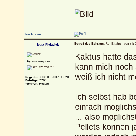
Nach oben
Betreff des Beitrags:
Re: Erfahrungen mit 
Murx Pickwick
Kaktus hatte das
Pyramidenspitze
kann mich noch s
weiß ich nicht me
Registriert:
08.05.2007, 16:20
Beiträge:
5781
Wohnort:
Hessen
Ich selbst hab 
einfach möglichs
... also möglichs
Pellets können 