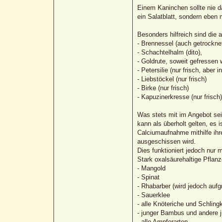
Einem Kaninchen sollte nie da
ein Salatblatt, sondern eben 
Besonders hilfreich sind di
- Brennessel (auch getrockne
- Schachtelhalm (dito),
- Goldrute, soweit gefressen w
- Petersilie (nur frisch, aber
- Liebstöckel (nur frisch)
- Birke (nur frisch)
- Kapuzinerkresse (nur frisch)
Was stets mit im Angebot sein
kann als überholt gelten, es
Calciumaufnahme mithilfe ihre
ausgeschissen wird.
Dies funktioniert jedoch nur m
Stark oxalsäurehaltige Pflanz
- Mangold
- Spinat
- Rhabarber (wird jedoch aufg
- Sauerklee
- alle Knöteriche und Schling
- junger Bambus und andere j
- alle Ampferarten