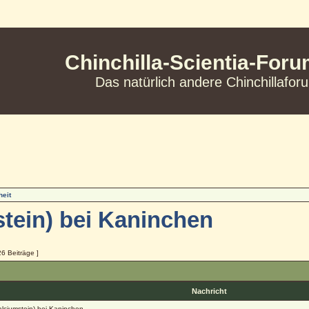
Chinchilla-Scientia-For
Das natürlich andere Chinchillafor
eit
stein) bei Kaninchen
26 Beiträge ]
Nachricht
lciumstein) bei Kaninchen