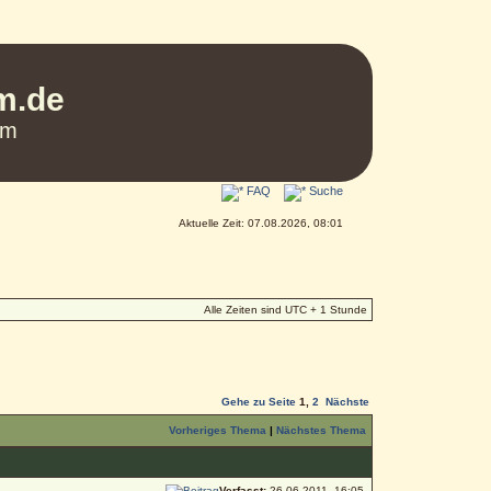
um.de
um
FAQ
Suche
Aktuelle Zeit: 07.08.2026, 08:01
Alle Zeiten sind UTC + 1 Stunde
Gehe zu Seite
1
,
2
Nächste
Vorheriges Thema
|
Nächstes Thema
Verfasst:
26.06.2011, 16:05