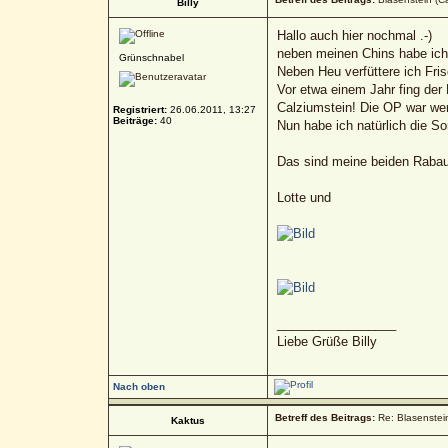
Billy
Hallo auch hier nochmal .-)
neben meinen Chins habe ich 
Grünschnabel
Neben Heu verfüttere ich Fris
Vor etwa einem Jahr fing der
Calziumstein! Die OP war wen
Registriert:
26.06.2011, 13:27
Beiträge:
40
Nun habe ich natürlich die S
Das sind meine beiden Raba
Lotte und
_________________
Liebe Grüße Billy
Nach oben
Betreff des Beitrags:
Re: Blasenstein
Kaktus