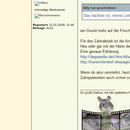
Billy hat geschrieben:
ehemalige Moderatorin
Das nächste ist, meine Lott
Registriert:
11.01.2009, 11:46
Beiträge:
6114
ein Grund mehr auf die Frisc
Für den Zahnabrieb ist die An
Heu oder gar mit der Härte de
Eine genaue Erklärung:
http://degupedia.de/chinchilla
http://kaninchendorf.dreipag
Wenn du also umstellst, hast
Zahnpatientien auch schon s
_________________
Es grüßt Kaktus mit den geliebten 