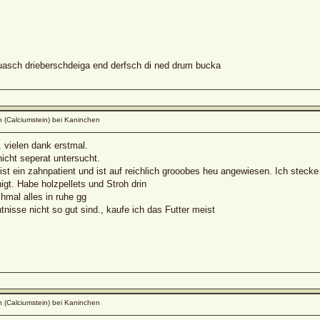
sch drieberschdeiga end derfsch di ned drum bucka
 (Calciumstein) bei Kaninchen
 vielen dank erstmal.
icht seperat untersucht.
ist ein zahnpatient und ist auf reichlich grooobes heu angewiesen. Ich stecke
nigt. Habe holzpellets und Stroh drin
hmal alles in ruhe gg
isse nicht so gut sind., kaufe ich das Futter meist
 (Calciumstein) bei Kaninchen