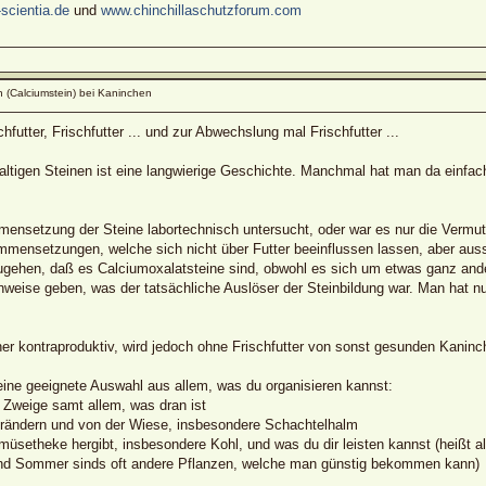
scientia.de
und
www.chinchillaschutzforum.com
 (Calciumstein) bei Kaninchen
schfutter, Frischfutter ... und zur Abwechslung mal Frischfutter ...
ltigen Steinen ist eine langwierige Geschichte. Manchmal hat man da einfac
mensetzung der Steine labortechnisch untersucht, oder war es nur die Verm
mensetzungen, welche sich nicht über Futter beeinflussen lassen, aber aus
gehen, daß es Calciumoxalatsteine sind, obwohl es sich um etwas ganz ande
weise geben, was der tatsächliche Auslöser der Steinbildung war. Man hat nur
er kontraproduktiv, wird jedoch ohne Frischfutter von sonst gesunden Kaninch
 eine geeignete Auswahl aus allem, was du organisieren kannst:
d Zweige samt allem, was dran ist
grändern und von der Wiese, insbesondere Schachtelhalm
emüsetheke hergibt, insbesondere Kohl, und was du dir leisten kannst (heißt
 und Sommer sinds oft andere Pflanzen, welche man günstig bekommen kann)