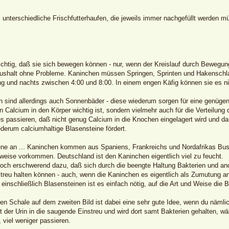
i unterschiedliche Frischfutterhaufen, die jeweils immer nachgefüllt werden 
ichtig, daß sie sich bewegen können - nur, wenn der Kreislauf durch Bewegung 
shalt ohne Probleme. Kaninchen müssen Springen, Sprinten und Hakenschlag
 und nachts zwischen 4:00 und 8:00. In einem engen Käfig können sie es ni
 sind allerdings auch Sonnenbäder - diese wiederum sorgen für eine genügen
n Calcium in den Körper wichtig ist, sondern vielmehr auch für die Verteilun
s passieren, daß nicht genug Calcium in die Knochen eingelagert wird und da
derum calciumhaltige Blasensteine fördert.
e an ... Kaninchen kommen aus Spaniens, Frankreichs und Nordafrikas Busch
eise vorkommen. Deutschland ist den Kaninchen eigentlich viel zu feucht.
ch erschwerend dazu, daß sich durch die beengte Haltung Bakterien und and
streu halten können - auch, wenn die Kaninchen es eigentlich als Zumutung a
inschließlich Blasensteinen ist es einfach nötig, auf die Art und Weise die 
nen Schale auf dem zweiten Bild ist dabei eine sehr gute Idee, wenn du nämli
eßt der Urin in die saugende Einstreu und wird dort samt Bakterien gehalten, 
, viel weniger passieren.