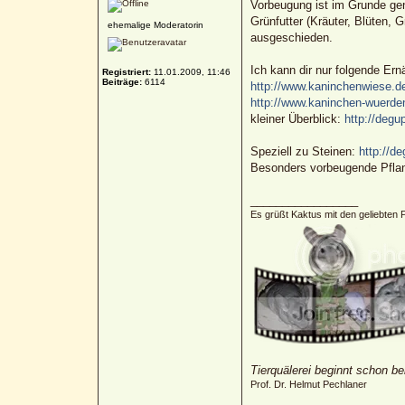
Vorbeugung ist im Grunde geno
Grünfutter (Kräuter, Blüten,
ehemalige Moderatorin
ausgeschieden.
Ich kann dir nur folgende Er
Registriert:
11.01.2009, 11:46
Beiträge:
6114
http://www.kaninchenwiese.d
http://www.kaninchen-wuerde
kleiner Überblick:
http://degu
Speziell zu Steinen:
http://de
Besonders vorbeugende Pfla
_________________
Es grüßt Kaktus mit den geliebten 
Tierquälerei beginnt schon be
Prof. Dr. Helmut Pechlaner