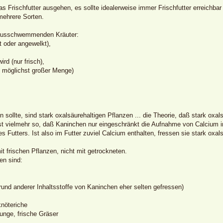
s Frischfutter ausgehen, es sollte idealerweise immer Frischfutter erreichbar
mehrere Sorten.
e ausschwemmenden Kräuter:
t oder angewelkt),
ird (nur frisch),
 in möglichst großer Menge)
 sollte, sind stark oxalsäurehaltigen Pflanzen ... die Theorie, daß stark oxa
 ist vielmehr so, daß Kaninchen nur eingeschränkt die Aufnahme von Calcium 
s Futters. Ist also im Futter zuviel Calcium enthalten, fressen sie stark ox
it frischen Pflanzen, nicht mit getrockneten.
en sind:
rund anderer Inhaltsstoffe von Kaninchen eher selten gefressen)
knöteriche
unge, frische Gräser