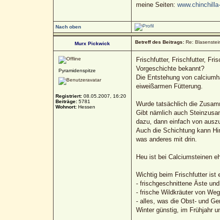
meine Seiten:
www.chinchilla-
Nach oben
Betreff des Beitrags:
Re: Blasenstein
Murx Pickwick
Frischfutter, Frischfutter, Fri
Vorgeschichte bekannt?
Pyramidenspitze
Die Entstehung von calciumha
eiweißarmen Fütterung.
Registriert:
08.05.2007, 16:20
Beiträge:
5781
Wurde tatsächlich die Zusam
Wohnort:
Hessen
Gibt nämlich auch Steinzusam
dazu, dann einfach von auszu
Auch die Schichtung kann Hin
was anderes mit drin.
Heu ist bei Calciumsteinen eh
Wichtig beim Frischfutter ist
- frischgeschnittene Äste un
- frische Wildkräuter von We
- alles, was die Obst- und G
Winter günstig, im Frühjahr