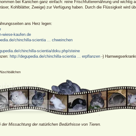
mmen bei Kanichen ganz einfach: reine Frischfutterernährung und wichtig ad 
 Gräser, Kohlblätter, Zweige) zur Verfügung haben. Durch die Flüssigkeit wir
nährungsseiten ans Herz legen:
e
n-wiese-kaufen.de
pedia.de/chinchilla-scientia ... chweinchen
gupedia.de/chinchilla-scientia/doku.php/steine
nzen:
http://degupedia.de/chinchilla-scientia ... erpflanzen
-) Harnwegserkrank
Plüschbällchen
i der Missachtung der natürlichen Bedürfnisse von Tieren.