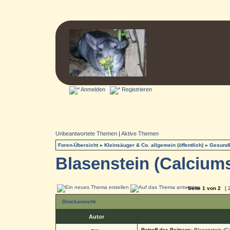
Anmelden
Registrieren
Unbeantwortete Themen
|
Aktive Themen
Foren-Übersicht
»
Kleinsäuger & Co. allgemein (öffentlich)
»
Gesundh
Blasenstein (Calcium
Seite
1
von
2
[ 
Druckansicht
Autor
Betreff des Beitrags:
Blasenstein (Ca