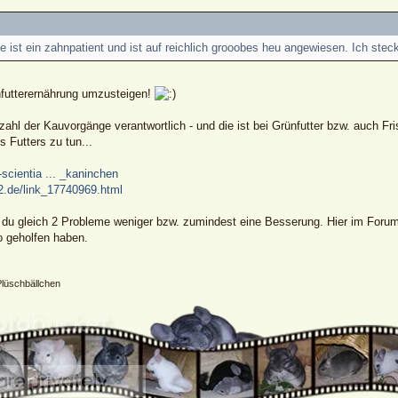
e ist ein zahnpatient und ist auf reichlich grooobes heu angewiesen. Ich stec
hfutterernährung umzusteigen!
zahl der Kauvorgänge verantwortlich - und die ist bei Grünfutter bzw. auch F
s Futters zu tun...
-scientia ... _kaninchen
e2.de/link_17740969.html
 du gleich 2 Probleme weniger bzw. zumindest eine Besserung. Hier im Forum f
o geholfen haben.
Plüschbällchen