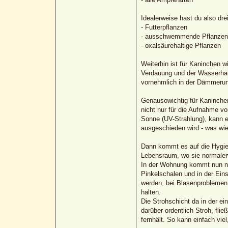
Idealerweise hast du also dre
- Futterpflanzen
- ausschwemmende Pflanzen
- oxalsäurehaltige Pflanzen
Weiterhin ist für Kaninchen w
Verdauung und der Wasserhau
vornehmlich in der Dämmerung
Genausowichtig für Kaninchen
nicht nur für die Aufnahme vo
Sonne (UV-Strahlung), kann e
ausgeschieden wird - was wie
Dann kommt es auf die Hygien
Lebensraum, wo sie normalerw
In der Wohnung kommt nun no
Pinkelschalen und in der Ein
werden, bei Blasenproblemen e
halten.
Die Strohschicht da in der ei
darüber ordentlich Stroh, fli
fernhält. So kann einfach viel