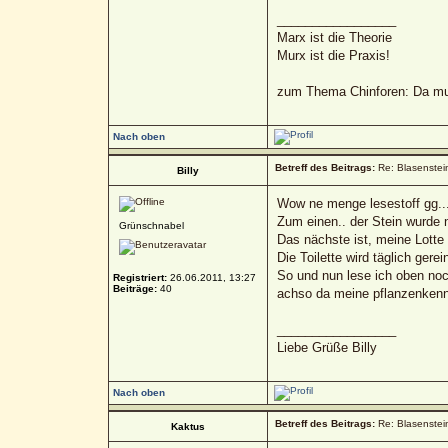
_________________
Marx ist die Theorie
Murx ist die Praxis!
zum Thema Chinforen: Da mua
Nach oben
Betreff des Beitrags:
Re: Blasenstein
Billy
Wow ne menge lesestoff gg...
Zum einen.. der Stein wurde n
Grünschnabel
Das nächste ist, meine Lotte 
Die Toilette wird täglich gerei
So und nun lese ich oben noc
Registriert:
26.06.2011, 13:27
Beiträge:
40
achso da meine pflanzenkenntn
_________________
Liebe Grüße Billy
Nach oben
Betreff des Beitrags:
Re: Blasenstein
Kaktus