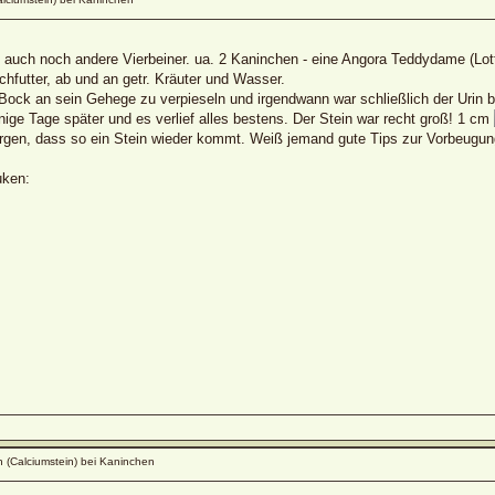
auch noch andere Vierbeiner. ua. 2 Kaninchen - eine Angora Teddydame (Lott
chfutter, ab und an getr. Kräuter und Wasser.
 Bock an sein Gehege zu verpieseln und irgendwann war schließlich der Urin b
ige Tage später und es verlief alles bestens. Der Stein war recht groß! 1 cm
orgen, dass so ein Stein wieder kommt. Weiß jemand gute Tips zur Vorbeugu
uken:
 (Calciumstein) bei Kaninchen