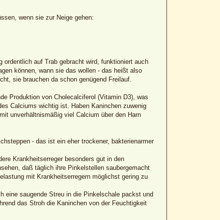
müssen, wenn sie zur Neige gehen:
ordentlich auf Trab gebracht wird, funktioniert auch
en können, wann sie das wollen - das heißt also
cht, sie brauchen da schon genügend Freilauf.
de Produktion von Cholecalciferol (Vitamin D3), was
g des Calciums wichtig ist. Haben Kaninchen zuwenig
mit unverhältnismäßig viel Calcium über den Harn
steppen - das ist ein eher trockener, bakterienarmer
ere Krankheitserreger besonders gut in den
nsehen, daß täglich ihre Pinkelstellen saubergemacht
Belastung mit Krankheitserregern möglichst gering zu
ch eine saugende Streu in die Pinkelschale packst und
während das Stroh die Kaninchen von der Feuchtigkeit