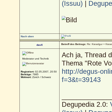
(Issuu)
|
Deguped
Nach oben
Betreff des Beitrags:
Re: Kieselgur = Kiese
davX
Ach ja, Thread 
Moderator und Technik
Thema "Rote Vog
http://degus-onl
Registriert:
02.05.2007, 20:50
Beiträge:
7985
Wohnort:
Zürich / Schweiz
f=3&t=39143
_____________
Degupedia 2.0: