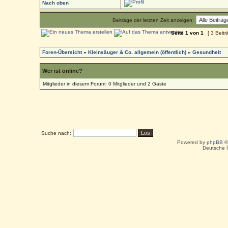
Nach oben
Beiträge der letzten Zeit anzeigen:
Seite
1
von
1
[ 3 Beitr
Foren-Übersicht
»
Kleinsäuger & Co. allgemein (öffentlich)
»
Gesundheit
Wer ist online?
Mitglieder in diesem Forum: 0 Mitglieder und 2 Gäste
Suche nach:
Powered by
phpBB
©
Deutsche 