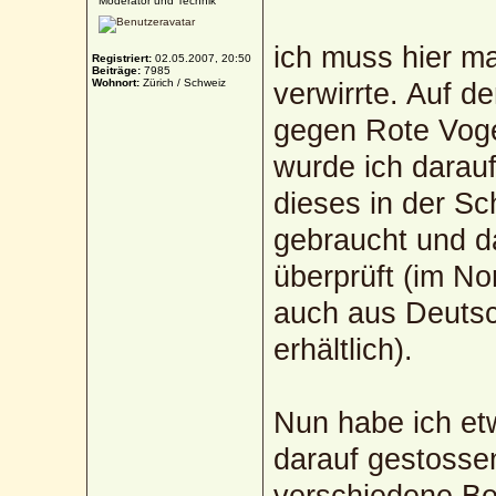
Moderator und Technik
ich muss hier ma
Registriert:
02.05.2007, 20:50
Beiträge:
7985
Wohnort:
Zürich / Schweiz
verwirrte. Auf d
gegen Rote Voge
wurde ich darau
dieses in der Sc
gebraucht und d
überprüft (im No
auch aus Deutsc
erhältlich).
Nun habe ich etw
darauf gestossen
verschiedene Be