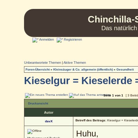
Chinchilla-
Das natürlich
Anmelden
Registrieren
Unbeantwortete Themen
|
Aktive Themen
Foren-Übersicht
»
Kleinsäuger & Co. allgemein (öffentlich)
»
Gesundheit
Kieselgur = Kieselerde 
Seite
1
von
1
[ 3 Beitr
Druckansicht
Autor
Betreff des Beitrags:
Kieselgur = Kieselerd
davX
Huhu,