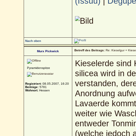
(Issuu)
|
Deguped
Nach oben
Betreff des Beitrags:
Re: Kieselgur = Kiese
Murx Pickwick
Kieselerde sind 
Pyramidenspitze
silicea wird in d
verstanden, der
Registriert:
08.05.2007, 16:20
Beiträge:
5781
Wohnort:
Hessen
Anordnung aufwe
Lavaerde kommt 
weiter wie Wasch
entweder Tonmine
(welche jedoch 