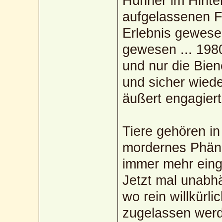
Hühner im Hinter
aufgelassenen F
Erlebnis gewesen
gewesen ... 1980
und nur die Bien
und sicher wied
äußert engagier
Tiere gehören in 
mordernes Phäno
immer mehr eing
Jetzt mal unabh
wo rein willkürli
zugelassen werd