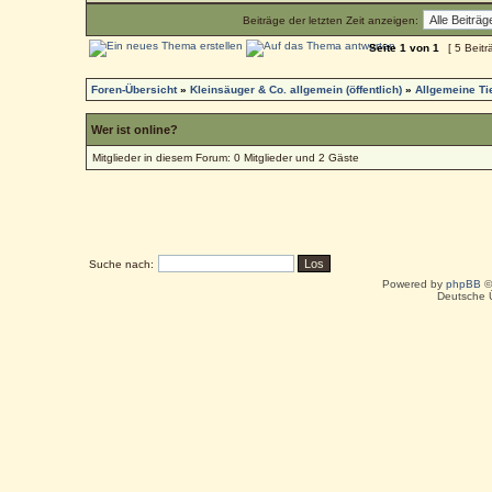
Beiträge der letzten Zeit anzeigen:
Seite
1
von
1
[ 5 Beitr
Foren-Übersicht
»
Kleinsäuger & Co. allgemein (öffentlich)
»
Allgemeine T
Wer ist online?
Mitglieder in diesem Forum: 0 Mitglieder und 2 Gäste
Suche nach:
Powered by
phpBB
©
Deutsche 