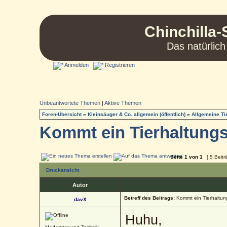
Chinchilla-
Das natürlich
Anmelden
Registrieren
Unbeantwortete Themen
|
Aktive Themen
Foren-Übersicht
»
Kleinsäuger & Co. allgemein (öffentlich)
»
Allgemeine T
Kommt ein Tierhaltungs
Seite
1
von
1
[ 5 Beitr
Druckansicht
Autor
Betreff des Beitrags:
Kommt ein Tierhaltun
davX
Huhu,