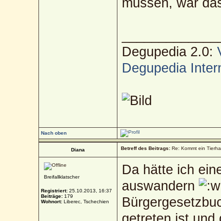
müssen, war das
_____________
Degupedia 2.0:
Degupedia Inter
Nach oben
Betreff des Beitrags:
Re: Kommt ein Tierha
Diana
Da hätte ich ei
Breifallklatscher
auswandern
Registriert:
25.10.2013, 16:37
Beiträge:
179
Bürgergesetzbuc
Wohnort:
Liberec, Tschechien
getreten ist und