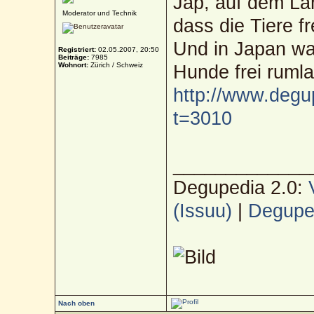
Jap, auf dem Lan
Moderator und Technik
dass die Tiere f
Und in Japan war
Registriert:
02.05.2007, 20:50
Beiträge:
7985
Wohnort:
Zürich / Schweiz
Hunde frei rumla
http://www.degu
t=3010
_____________
Degupedia 2.0:
(Issuu)
|
Deguped
Nach oben