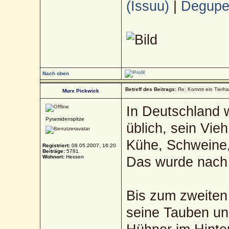
(Issuu)
|
Deguped
Nach oben
Betreff des Beitrags:
Re: Kommt ein Tierha
Murx Pickwick
In Deutschland w
Pyramidenspitze
üblich, sein Vie
Kühe, Schweine, 
Registriert:
08.05.2007, 16:20
Beiträge:
5781
Wohnort:
Hessen
Das wurde nach 
Bis zum zweiten 
seine Tauben un