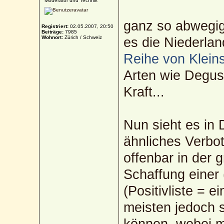
Moderator und Technik
ganz so abwegig
Registriert:
02.05.2007, 20:50
Beiträge:
7985
Wohnort:
Zürich / Schweiz
es die Niederla
Reihe von Klein
Arten wie Degus.
Kraft...
Nun sieht es in 
ähnliches Verbo
offenbar in der g
Schaffung einer 
(Positivliste = e
meisten jedoch s
können, wobei ma