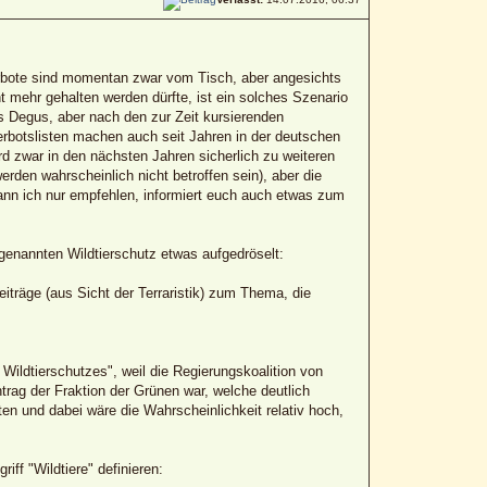
erbote sind momentan zwar vom Tisch, aber angesichts
ht mehr gehalten werden dürfte, ist ein solches Szenario
ls Degus, aber nach den zur Zeit kursierenden
 Verbotslisten machen auch seit Jahren in der deutschen
rd zwar in den nächsten Jahren sicherlich zu weiteren
rden wahrscheinlich nicht betroffen sein), aber die
kann ich nur empfehlen, informiert euch auch etwas zum
genannten Wildtierschutz etwas aufgedröselt:
eiträge (aus Sicht der Terraristik) zum Thema, die
ldtierschutzes", weil die Regierungskoalition von
rag der Fraktion der Grünen war, welche deutlich
rten und dabei wäre die Wahrscheinlichkeit relativ hoch,
ff "Wildtiere" definieren: