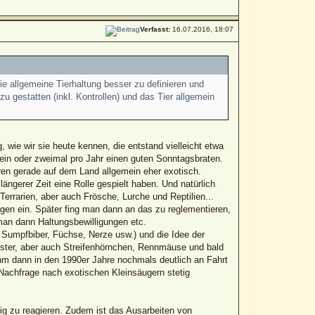
Verfasst:
16.07.2016, 18:07
e allgemeine Tierhaltung besser zu definieren und
 gestatten (inkl. Kontrollen) und das Tier allgemein
wie wir sie heute kennen, die entstand vielleicht etwa
ein oder zweimal pro Jahr einen guten Sonntagsbraten.
en gerade auf dem Land allgemein eher exotisch.
längerer Zeit eine Rolle gespielt haben. Und natürlich
errarien, aber auch Frösche, Lurche und Reptilien...
gen ein. Später fing man dann an das zu reglementieren,
man dann Haltungsbewilligungen etc.
 Sumpfbiber, Füchse, Nerze usw.) und die Idee der
mster, aber auch Streifenhörnchen, Rennmäuse und bald
 dann in den 1990er Jahre nochmals deutlich an Fahrt
achfrage nach exotischen Kleinsäugern stetig
htig zu reagieren. Zudem ist das Ausarbeiten von