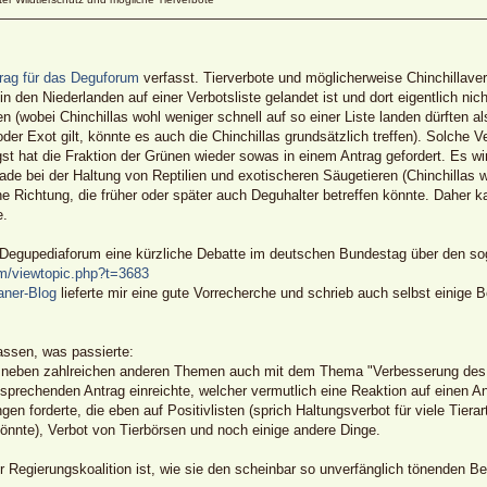
trag für das Deguforum
verfasst. Tierverbote und möglicherweise Chinchillav
n den Niederlanden auf einer Verbotsliste gelandet ist und dort eigentlich nic
n (wobei Chinchillas wohl weniger schnell auf so einer Liste landen dürften a
 oder Exot gilt, könnte es auch die Chinchillas grundsätzlich treffen). Solche
gst hat die Fraktion der Grünen wieder sowas in einem Antrag gefordert. Es wi
 bei der Haltung von Reptilien und exotischeren Säugetieren (Chinchillas we
ne Richtung, die früher oder später auch Deguhalter betreffen könnte. Daher 
e.
m Degupediaforum eine kürzliche Debatte im deutschen Bundestag über den so
um/viewtopic.php?t=3683
ianer-Blog
lieferte mir eine gute Vorrecherche und schrieb auch selbst einige B
sen, was passierte:
 neben zahlreichen anderen Themen auch mit dem Thema "Verbesserung des Wi
echenden Antrag einreichte, welcher vermutlich eine Reaktion auf einen Ant
en forderte, die eben auf Positivlisten (sprich Haltungsverbot für viele Tiera
önnte), Verbot von Tierbörsen und noch einige andere Dinge.
egierungskoalition ist, wie sie den scheinbar so unverfänglich tönenden Begri