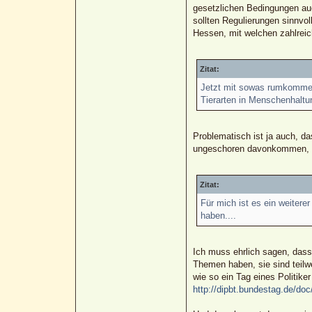
gesetzlichen Bedingungen auc
sollten Regulierungen sinnvol
Hessen, mit welchen zahlreich
Zitat:
Jetzt mit sowas rumkommen,
Tierarten in Menschenhaltun
Problematisch ist ja auch, d
ungeschoren davonkommen, ob
Zitat:
Für mich ist es ein weiter
haben....
Ich muss ehrlich sagen, dass
Themen haben, sie sind teilw
wie so ein Tag eines Politiker
http://dipbt.bundestag.de/doc