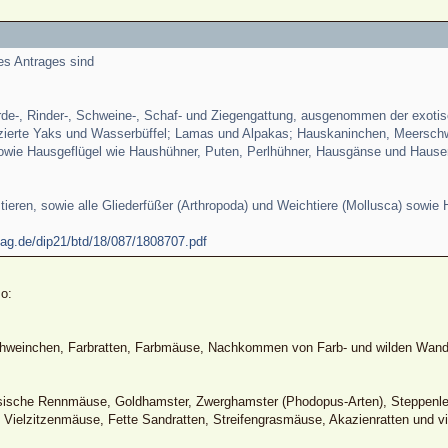
ses Antrages sind
erde-, Rinder-, Schweine-, Schaf- und Ziegengattung, ausgenommen der exotis
tizierte Yaks und Wasserbüffel; Lamas und Alpakas; Hauskaninchen, Meersc
wie Hausgeflügel wie Haushühner, Puten, Perlhühner, Hausgänse und Hausen
tieren, sowie alle Gliederfüßer (Arthropoda) und Weichtiere (Mollusca) sowie 
tag.de/dip21/btd/18/087/1808707.pdf
o:
weinchen, Farbratten, Farbmäuse, Nachkommen von Farb- und wilden Wande
sche Rennmäuse, Goldhamster, Zwerghamster (Phodopus-Arten), Steppenlemm
ielzitzenmäuse, Fette Sandratten, Streifengrasmäuse, Akazienratten und vi