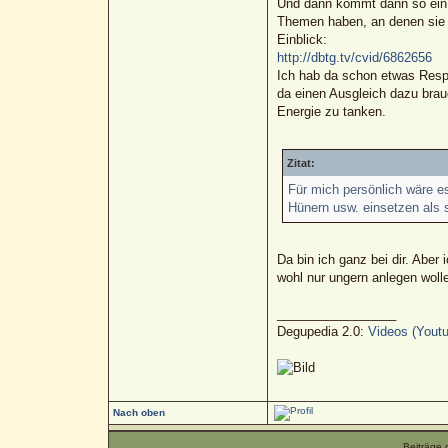
Und dann kommt dann so ein Th
Themen haben, an denen sie a
Einblick:
http://dbtg.tv/cvid/6862656
Ich hab da schon etwas Respek
da einen Ausgleich dazu brau
Energie zu tanken.
Zitat:
Für mich persönlich wäre es
Hünern usw. einsetzen als s
Da bin ich ganz bei dir. Aber 
wohl nur ungern anlegen woll
_________________
Degupedia 2.0:
Videos (Youtu
Nach oben
Beiträge 