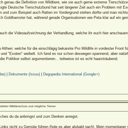
 genau die Definition von Wildtiere, wie sie auch gerne extreme Tierschützer 
igte Deutsche Tierschutzbund hat seit längerer Zeit auch ein Problem mit Ex
en und zum Beispiel auch Ratten im Vordergrund stehen dürfte und man nicht
h Goldhamster hat, während gerade Organisationen wie Peta klar auf ein gener
auch die Videoaufzeichnung der Verhandlung, welche ihr euch hier anschauen
Altherr, welche für die einschlägig bekannte Pro Wildlife in vordester Front f
 und "Exoten" weibelt. Ich fand es nur schon deswegen spannend, aber natür
e Politiker selbst argumentieren... teilweise ist es echt haarsträubend.
be)
|
Dokumente (Issuu)
|
Degupedia International (Google+)
stärkter Wildtierschutz und mögliche Tierver
lches du da anbringst und zum Denken anregst.
e Links nicht zu Gemüte führen (hole es aber alsbald nach). Mein momentaner 