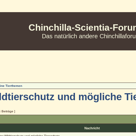
Chinchilla-Scientia-For
Das natürlich andere Chinchillafor
ine Tierthemen
ildtierschutz und mögliche Ti
4 Beiträge ]
Nachricht
kter Wildtierschutz und mögliche Tierverbote