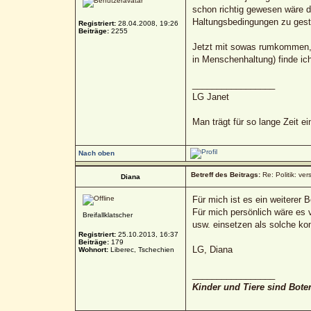
schon richtig gewesen wäre d
Haltungsbedingungen zu gesta
Registriert:
28.04.2008, 19:26
Beiträge:
2255
Jetzt mit sowas rumkommen, w
in Menschenhaltung) finde ic
_________________
LG Janet
Man trägt für so lange Zeit e
Nach oben
Betreff des Beitrags:
Re: Politik: ver
Diana
Für mich ist es ein weiterer
Für mich persönlich wäre es v
Breifallklatscher
usw. einsetzen als solche kom
Registriert:
25.10.2013, 16:37
Beiträge:
179
LG, Diana
Wohnort:
Liberec, Tschechien
_________________
Kinder und Tiere sind Bote