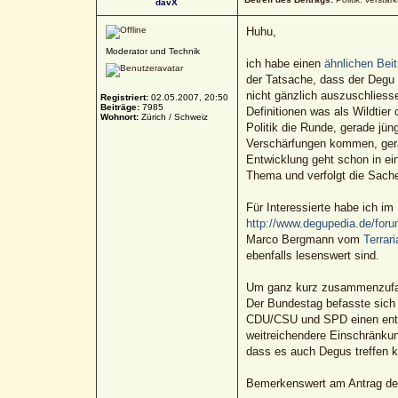
davX
Huhu,
Moderator und Technik
ich habe einen
ähnlichen Bei
der Tatsache, dass der Degu i
nicht gänzlich auszuschliesse
Registriert:
02.05.2007, 20:50
Beiträge:
7985
Definitionen was als Wildtier
Wohnort:
Zürich / Schweiz
Politik die Runde, gerade jün
Verschärfungen kommen, gerade
Entwicklung geht schon in ei
Thema und verfolgt die Sach
Für Interessierte habe ich i
http://www.degupedia.de/for
Marco Bergmann vom
Terrar
ebenfalls lesenswert sind.
Um ganz kurz zusammenzufas
Der Bundestag befasste sich
CDU/CSU und SPD einen entspr
weitreichendere Einschränkung
dass es auch Degus treffen k
Bemerkenswert am Antrag der R