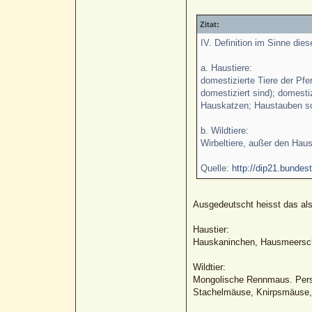
Zitat:
IV. Definition im Sinne die
a. Haustiere:
domestizierte Tiere der Pf
domestiziert sind); domes
Hauskatzen; Haustauben so
b. Wildtiere:
Wirbeltiere, außer den Haus
Quelle:
http://dip21.bundes
Ausgedeutscht heisst das als
Haustier:
Hauskaninchen, Hausmeersch
Wildtier:
Mongolische Rennmaus. Persi
Stachelmäuse, Knirpsmäuse, V