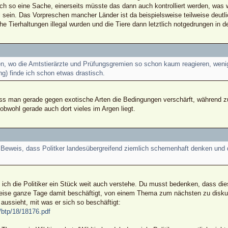
h so eine Sache, einerseits müsste das dann auch kontrolliert werden, was 
l sein. Das Vorpreschen mancher Länder ist da beispielsweise teilweise deutlic
e Tierhaltungen illegal wurden und die Tiere dann letztlich notgedrungen in 
 wo die Amtstierärzte und Prüfungsgremien so schon kaum reagieren, wenig 
g) finde ich schon etwas drastisch.
ass man gerade gegen exotische Arten die Bedingungen verschärft, während z
wohl gerade auch dort vieles im Argen liegt.
er Beweis, dass Politker landesübergreifend ziemlich schemenhaft denken und
 ich die Politiker ein Stück weit auch verstehe. Du musst bedenken, dass d
eise ganze Tage damit beschäftigt, von einem Thema zum nächsten zu diskutier
 aussieht, mit was er sich so beschäftigt:
/btp/18/18176.pdf