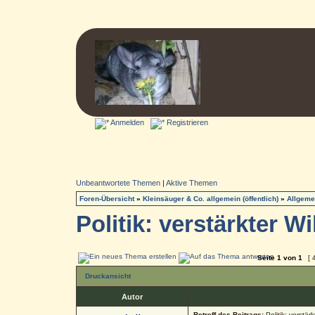
Anmelden
Registrieren
Unbeantwortete Themen
|
Aktive Themen
Foren-Übersicht
»
Kleinsäuger & Co. allgemein (öffentlich)
»
Allgeme
Politik: verstärkter W
Seite
1
von
1
[ 
Druckansicht
Autor
Betreff des Beitrags:
Politik: verstär