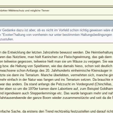
stärkter Wildtierschutz und mögliche Tierver
Gedanke dazu ist aber, ob es nicht im Vorfeld schon richtig gewesen wäre di
 "Exoten"haltung von vornherein nur unter bestimmten Haltungsbedingungen zu
zustufen.
die Entwicklung der letzten Jahrzehnte bewusst werden. Die Heimtierhaltung, 
aren das Nutztiere, man hielt Kaninchen zur Fleischgewinnung, das gab dann 
teilweise gegessen, teilweise hielt man sie um Mäuse zu verjagen. Sie war
ng bzw. die Haltung von Spieltieren, wie das damals hiess, schon seit deutlich 
 Erwachsene schon Anfangs des 20. Jahrhunderts einheimische Kleinsäuger in T
tzte sie dann ins Terrarium. Manche überlebten, vermehrten sich, manche gin
mehr einfach in der Natur was fangen und ins Terrarium setzen. Da brauchte 
 war das anders. Da stand anfangs die Pelzzucht im Vordergrund (Chinchillas,
äter eben so um die 1970er kamen dann Labortiere auf, zum Beispiel Goldha
d irgendwann auch Steppenlemminge etc. Das wurde langsam mehr und nahm
 Jahrtausendwende der ganze Boom wieder zusammenstürzte und seit da die N
einfache Sache, da erstens den Trend rechtzeitig festzustellen und darauf ric