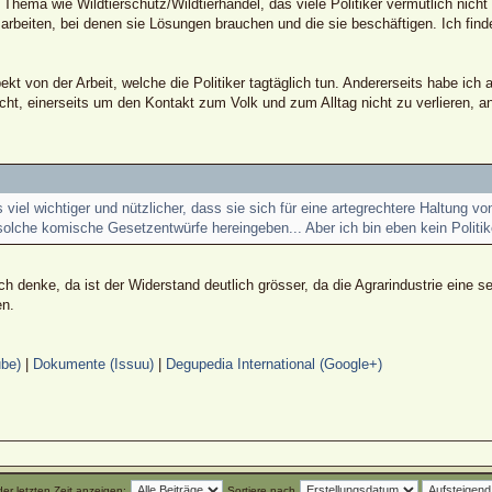
ema wie Wildtierschutz/Wildtierhandel, das viele Politiker vermutlich nicht so
rbeiten, bei denen sie Lösungen brauchen und die sie beschäftigen. Ich find
t von der Arbeit, welche die Politiker tagtäglich tun. Andererseits habe ic
cht, einerseits um den Kontakt zum Volk und zum Alltag nicht zu verlieren, a
 viel wichtiger und nützlicher, dass sie sich für eine artegrechtere Haltung 
olche komische Gesetzentwürfe hereingeben... Aber ich bin eben kein Politik
ich denke, da ist der Widerstand deutlich grösser, da die Agrarindustrie eine s
en.
be)
|
Dokumente (Issuu)
|
Degupedia International (Google+)
der letzten Zeit anzeigen:
Sortiere nach