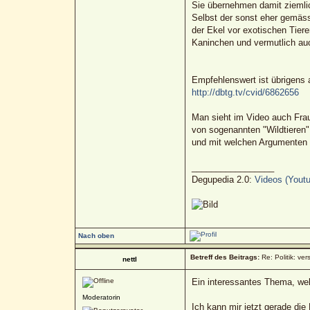
Sie übernehmen damit ziemlich
Selbst der sonst eher gemäss
der Ekel vor exotischen Tier
Kaninchen und vermutlich auc
Empfehlenswert ist übrigens 
http://dbtg.tv/cvid/6862656
Man sieht im Video auch Frau 
von sogenannten "Wildtieren"
und mit welchen Argumenten di
_________________
Degupedia 2.0:
Videos (Youtu
Nach oben
Betreff des Beitrags:
Re: Politik: ver
nettl
Ein interessantes Thema, we
Moderatorin
Ich kann mir jetzt gerade di