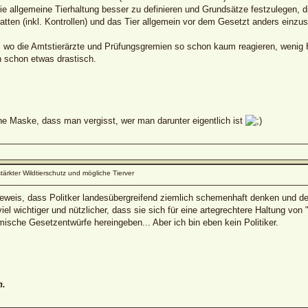
ie allgemeine Tierhaltung besser zu definieren und Grundsätze festzulegen, d
tten (inkl. Kontrollen) und das Tier allgemein vor dem Gesetzt anders einzus
o die Amtstierärzte und Prüfungsgremien so schon kaum reagieren, wenig Ha
h schon etwas drastisch.
ine Maske, dass man vergisst, wer man darunter eigentlich ist
stärkter Wildtierschutz und mögliche Tierver
 Beweis, dass Politker landesübergreifend ziemlich schemenhaft denken und de
iel wichtiger und nützlicher, dass sie sich für eine artegrechtere Haltung v
ische Gesetzentwürfe hereingeben... Aber ich bin eben kein Politiker.
n.