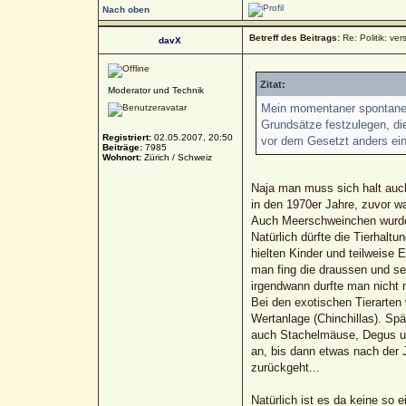
Nach oben
Betreff des Beitrags:
Re: Politik: ver
davX
Zitat:
Moderator und Technik
Mein momentaner spontaner 
Grundsätze festzulegen, die
Registriert:
02.05.2007, 20:50
vor dem Gesetzt anders ein
Beiträge:
7985
Wohnort:
Zürich / Schweiz
Naja man muss sich halt auch 
in den 1970er Jahre, zuvor w
Auch Meerschweinchen wurden 
Natürlich dürfte die Tierhaltu
hielten Kinder und teilweise
man fing die draussen und se
irgendwann durfte man nicht 
Bei den exotischen Tierarten
Wertanlage (Chinchillas). Sp
auch Stachelmäuse, Degus un
an, bis dann etwas nach der
zurückgeht...
Natürlich ist es da keine so 