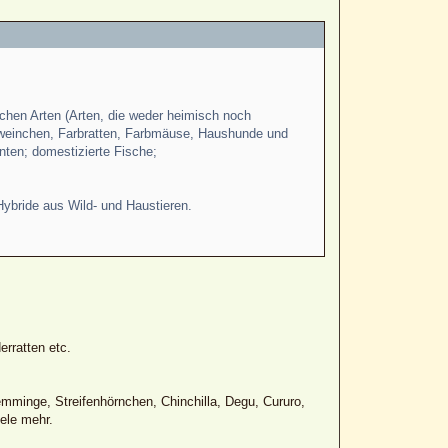
chen Arten (Arten, die weder heimisch noch
hweinchen, Farbratten, Farbmäuse, Haushunde und
ten; domestizierte Fische;
Hybride aus Wild- und Haustieren.
rratten etc.
inge, Streifenhörnchen, Chinchilla, Degu, Cururo,
ele mehr.