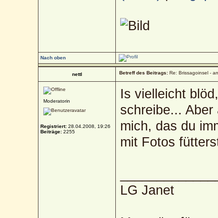
Nach oben
Betreff des Beitrags:
Re: Brissagoinsel - a
nettl
Is vielleicht bl
Moderatorin
schreibe... Aber 
mich, das du imm
Registriert:
28.04.2008, 19:26
Beiträge:
2255
mit Fotos fütter
_____________
LG Janet