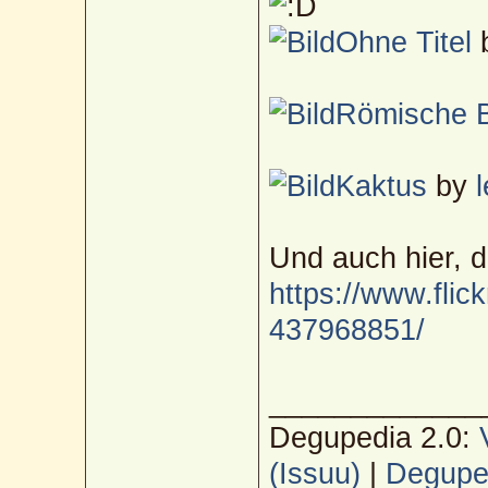
Ohne Titel
Römische 
Kaktus
by
Und auch hier, 
https://www.flic
437968851/
_____________
Degupedia 2.0:
(Issuu)
|
Deguped