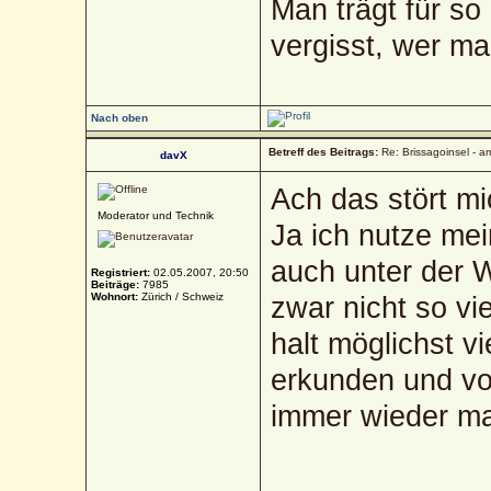
Man trägt für so
vergisst, wer ma
Nach oben
Betreff des Beitrags:
Re: Brissagoinsel - a
davX
Ach das stört mi
Moderator und Technik
Ja ich nutze mei
auch unter der
Registriert:
02.05.2007, 20:50
Beiträge:
7985
Wohnort:
Zürich / Schweiz
zwar nicht so vie
halt möglichst v
erkunden und vor
immer wieder ma
_____________