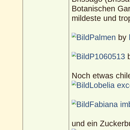
Botanischen Gar
mildeste und tro
Palmen
by
P1060513
Noch etwas chil
Lobelia exc
Fabiana im
und ein Zuckerb