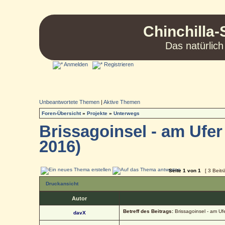
Chinchilla-
Das natürlich
Anmelden
Registrieren
Unbeantwortete Themen
|
Aktive Themen
Foren-Übersicht
»
Projekte
»
Unterwegs
Brissagoinsel - am Ufer
2016)
Seite
1
von
1
[ 3 Beitr
Druckansicht
Autor
Betreff des Beitrags:
Brissagoinsel - am Uf
davX