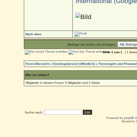
International (Googl
Nach oben
Beiträge der letzten Zeit anzeigen:
Seite
1
von
1
[ 1 Beitr
Foren-Übersicht
»
Einstiegsbereich (öffentlich)
»
Forenregeln und Pinwand
Wer ist online?
Mitglieder in diesem Forum: 0 Mitglieder und 2 Gäste
Suche nach:
Powered by
phpBB
©
Deutsche 