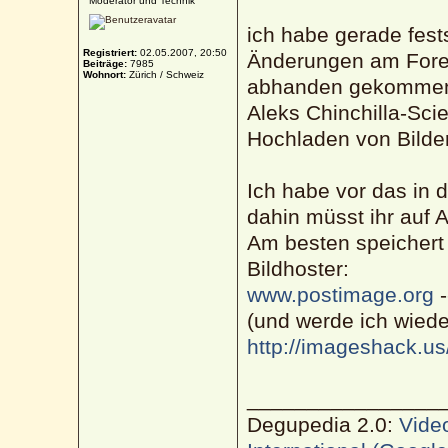
Moderator und Technik
ich habe gerade fest
Registriert:
02.05.2007, 20:50
Änderungen am Foren
Beiträge:
7985
Wohnort:
Zürich / Schweiz
abhanden gekommen s
Aleks Chinchilla-Sci
Hochladen von Bilde
Ich habe vor das in 
dahin müsst ihr auf 
Am besten speichert 
Bildhoster:
www.postimage.org
-
(und werde ich wied
http://imageshack.us
________________
Degupedia 2.0:
Vide