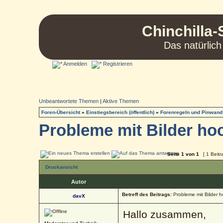
Chinchilla-
Das natürlich
Anmelden
Registrieren
Unbeantwortete Themen
|
Aktive Themen
Foren-Übersicht
»
Einstiegsbereich (öffentlich)
»
Forenregeln und Pinwand
Probleme mit Bilder ho
Seite
1
von
1
[ 1 Beitr
Druckansicht
Autor
Betreff des Beitrags:
Probleme mit Bilder 
davX
Hallo zusammen,