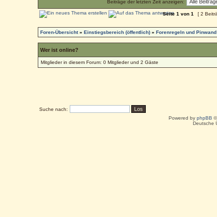
Beiträge der letzten Zeit anzeigen:
Seite
1
von
1
[ 2 Beitr
Foren-Übersicht
»
Einstiegsbereich (öffentlich)
»
Forenregeln und Pinwand
Wer ist online?
Mitglieder in diesem Forum: 0 Mitglieder und 2 Gäste
Suche nach:
Powered by
phpBB
©
Deutsche 