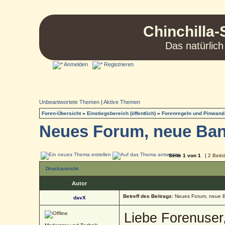
Chinchilla-
Das natürlich
Anmelden
Registrieren
Unbeantwortete Themen
|
Aktive Themen
Foren-Übersicht
»
Einstiegsbereich (öffentlich)
»
Forenregeln und Pinwand
Neues Forum, neue Ba
Seite
1
von
1
[ 2 Beitr
Druckansicht
Autor
Betreff des Beitrags:
Neues Forum, neue 
davX
Liebe Forenuser