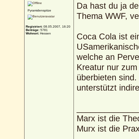
Da hast du ja de
Pyramidenspitze
Thema WWF, ver
Registriert:
08.05.2007, 16:20
Beiträge:
5781
Wohnort:
Hessen
Coca Cola ist e
USamerikanische
welche an Perver
Kreatur nur zu
überbieten sind.
unterstützt indi
_____________
Marx ist die The
Murx ist die Prax