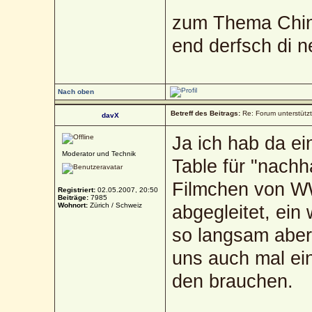
zum Thema Chin
end derfsch di 
Nach oben
Betreff des Beitrags:
Re: Forum unterstütz
davX
Ja ich hab da e
Moderator und Technik
Table für "nachh
Filmchen von W
Registriert:
02.05.2007, 20:50
Beiträge:
7985
Wohnort:
Zürich / Schweiz
abgegleitet, ein
so langsam aber
uns auch mal ei
den brauchen.