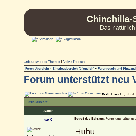
Chinchilla-
Das natürlich
Anmelden
Registrieren
Unbeantwortete Themen
|
Aktive Themen
Foren-Übersicht
»
Einstiegsbereich (öffentlich)
»
Forenregeln und Pinwand
Forum unterstützt neu 
Seite
1
von
1
[ 3 Beitr
Druckansicht
Autor
Betreff des Beitrags:
Forum unterstützt ne
davX
Huhu,