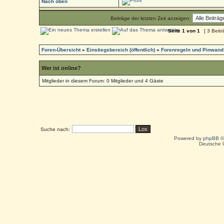
Nach oben
Beiträge der letzten Zeit anzeigen:
Seite
1
von
1
[ 3 Beitr
Foren-Übersicht
»
Einstiegsbereich (öffentlich)
»
Forenregeln und Pinwand
Wer ist online?
Mitglieder in diesem Forum: 0 Mitglieder und 4 Gäste
Suche nach:
Powered by
phpBB
©
Deutsche 