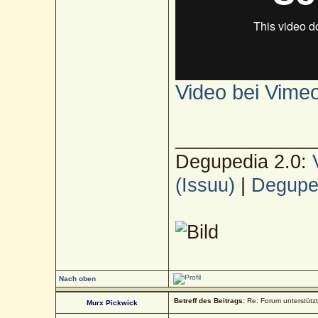
Video bei Vime
_____________
Degupedia 2.0:
(Issuu)
|
Deguped
Nach oben
Betreff des Beitrags:
Re: Forum unterstütz
Murx Pickwick